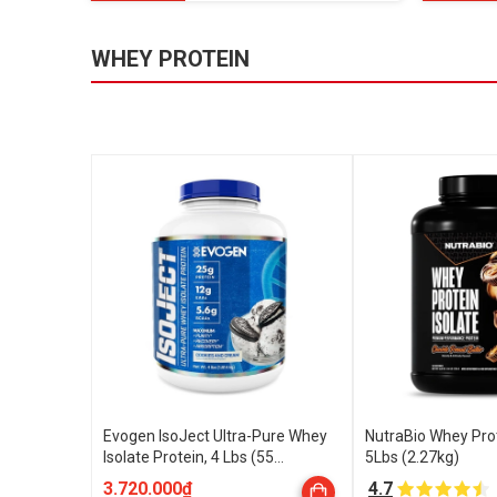
WHEY PROTEIN
Evogen IsoJect Ultra-Pure Whey
NutraBio Whey Prot
Isolate Protein, 4 Lbs (55
5Lbs (2.27kg)
Servings)
3.720.000₫
4.7