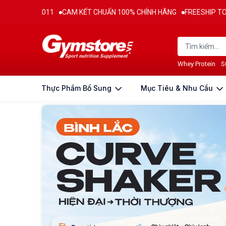
 KẾT CHUẨN 100% CHÍNH HÃNG
FREESHIP TOÀN QUỐC CHO ĐƠN HÀN
Whey Protein
S
Thực Phẩm Bổ Sung
Mục Tiêu & Nhu Cầu