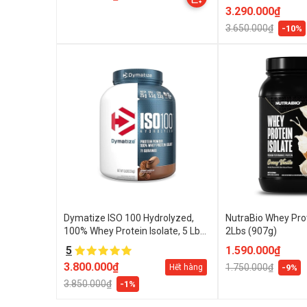
3.290.000₫
3.650.000₫
-10%
Dymatize ISO 100 Hydrolyzed,
NutraBio Whey Prot
100% Whey Protein Isolate, 5 Lbs
2Lbs (907g)
(2.27 kg)
5
1.590.000₫
3.800.000₫
1.750.000₫
Hết hàng
-9%
3.850.000₫
-1%