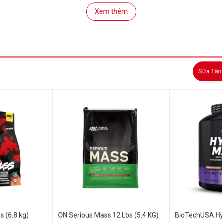
Xem thêm
Sữa Tăn
 (6.8 kg)
ON Serious Mass 12 Lbs (5.4 KG)
BioTechUSA H