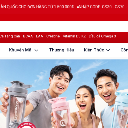
G TỪ 1.500.000Đ
NHẬP CODE: GS30 - GS70 - GS100 giảm trực tiếp 30
ữa Tăng Cân
BCAA
EAA
Creatine
Vitamin D3 K2
Dầu cá Omega 3
Khuyến Mãi
Thương Hiệu
Kiến Thức
Cô