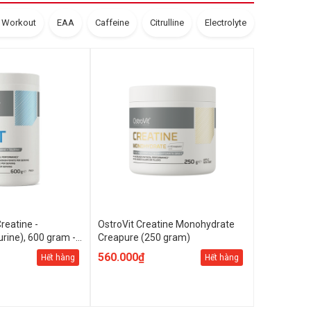
e Workout
EAA
Caffeine
Citrulline
Electrolyte
reatine -
OstroVit Creatine Monohydrate
urine), 600 gram -
Creapure (250 gram)
560.000₫
Hết hàng
Hết hàng