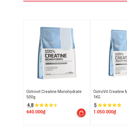
Ostrovit Creatine Monohydrate
OstroVit Creatine
500g
1KG
4.8
5
640.000₫
1.050.000₫