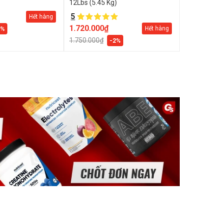
12Lbs (5.45 Kg)
5
Hết hàng
1.720.000₫
2%
Hết hàng
1.750.000₫
-2%