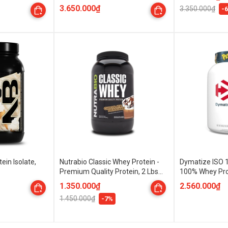
3.650.000₫
3.350.000₫
-
ein Isolate,
Nutrabio Classic Whey Protein -
Dymatize ISO 1
Premium Quality Protein, 2 Lbs
100% Whey Prot
(908 Gams)
(1.37 Kg)
1.350.000₫
2.560.000₫
1.450.000₫
-7%