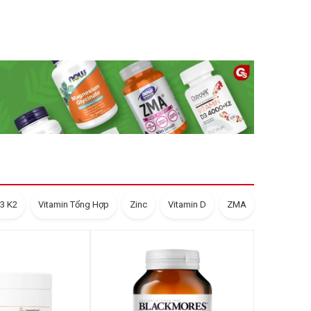
D3 K2
Vitamin Tổng Hợp
Zinc
Vitamin D
ZMA