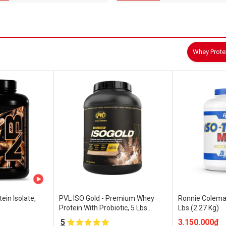
Whey Prote
ein Isolate,
PVL ISO Gold - Premium Whey
Ronnie Coleman
Protein With Probiotic, 5 Lbs
Lbs (2.27 Kg)
(2.27kg)
5
3.150.000₫