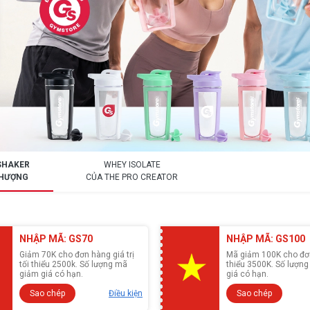
SHAKER
WHEY ISOLATE
 THƯỢNG
CỦA THE PRO CREATOR
NHẬP MÃ: GS70
NHẬP MÃ: GS100
Giảm 70K cho đơn hàng giá trị
Mã giảm 100K cho đơn
tối thiểu 2500k. Số lượng mã
thiểu 3500K. Số lượn
giảm giá có hạn.
giá có hạn.
Sao chép
Điều kiện
Sao chép