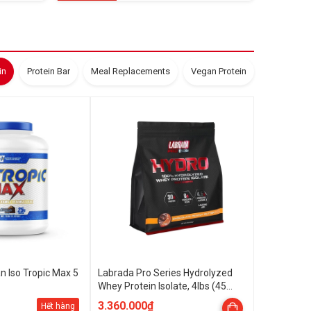
in
Protein Bar
Meal Replacements
Vegan Protein
 Iso Tropic Max 5
Labrada Pro Series Hydrolyzed
Whey Protein Isolate, 4lbs (45
Servings)
3.360.000₫
Hết hàng