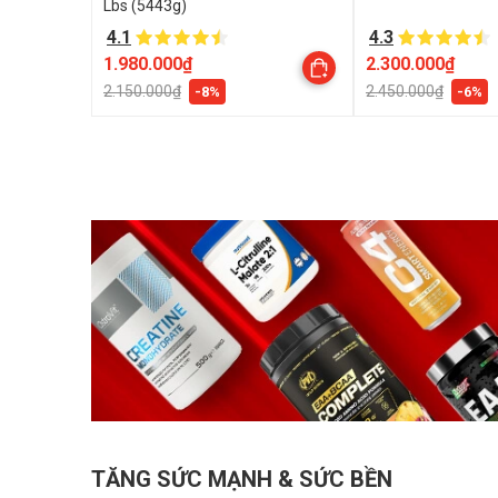
Lbs (5443g)
4.1
4.3
1.980.000₫
2.300.000₫
2.150.000₫
2.450.000₫
-8%
-6%
TĂNG SỨC MẠNH & SỨC BỀN