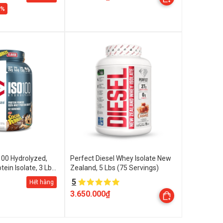
6%
00 Hydrolyzed,
Perfect Diesel Whey Isolate New
ein Isolate, 3 Lbs
Zealand, 5 Lbs (75 Servings)
5
Hết hàng
3.650.000₫