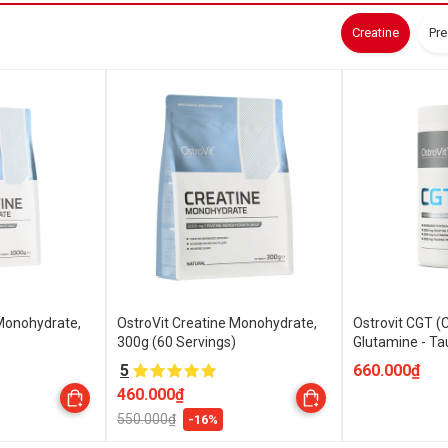
Creatine
Pr
 Monohydrate,
OstroVit Creatine Monohydrate,
Ostrovit CGT (C
300g (60 Servings)
Glutamine - Ta
30 Servings
5
660.000₫
460.000₫
550.000₫
-16%