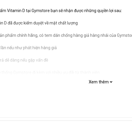
ẩm Vitamin D tại Gymstore bạn sẽ nhận được những quyền lợi sau:
n D đã được kiểm duyệt về mặt chất lượng
n phẩm chính hãng, có tem dán chống hàng giả hàng nhái của Gymsto
 lần nếu như phát hiện hàng giả
trả dễ dàng nếu gặp vấn đề
ệ thống Gymstore đi kèm với nhiều ưu đãi từ thành viên
Xem thêm