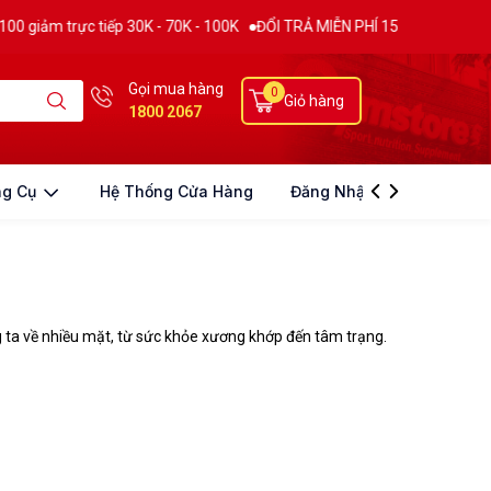
 trực tiếp 30K - 70K - 100K
ĐỔI TRẢ MIỄN PHÍ 15 NGÀY
THƯƠNG HI
Gọi mua hàng
0
Giỏ hàng
1800 2067
ng Cụ
Hệ Thống Cửa Hàng
Đăng Nhập
ng ta về nhiều mặt, từ sức khỏe xương khớp đến tâm trạng.