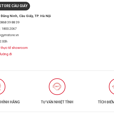
TORE CẦU GIẤY
 Đăng Ninh, Cầu Giấy, TP. Hà Nội
0868 39 88 39
: 1800.2067
@gymstore.vn
2:00h
 thực tế showroom
đường đi
CHÍNH HÃNG
TƯ VẤN NHIỆT TÌNH
TÍCH ĐIỂ