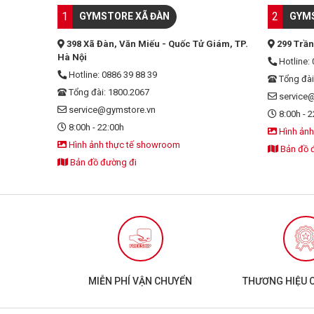
1
2
GYMSTORE XÃ ĐÀN
GYMS
398 Xã Đàn, Văn Miếu - Quốc Tử Giám, TP.
299 Trần
Hà Nội
Hotline: 
Hotline: 0886 39 88 39
Tổng đài
Tổng đài: 1800.2067
service
service@gymstore.vn
8:00h - 2
8:00h - 22:00h
Hình ảnh
Hình ảnh thực tế showroom
Bản đồ 
Bản đồ đường đi
MIỄN PHÍ VẬN CHUYỂN
THƯƠNG HIỆU 