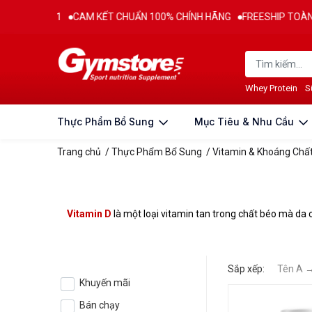
Ừ 2011
CAM KẾT CHUẨN 100% CHÍNH HÃNG
FREESHIP TOÀN QUỐC
Whey Protein
S
Thực Phẩm Bổ Sung
Mục Tiêu & Nhu Cầu
Trang chủ
/
Thực Phẩm Bổ Sung
/
Vitamin & Khoáng Chấ
Vitamin D
là một loại vitamin tan trong chất béo mà da c
Sắp xếp:
Tên A 
Khuyến mãi
Bán chạy