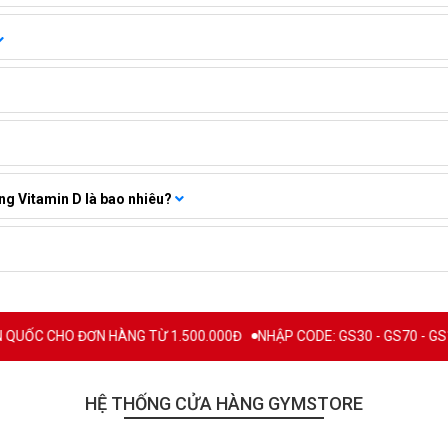
ng Vitamin D là bao nhiêu?
 CHO ĐƠN HÀNG TỪ 1.500.000Đ
NHẬP CODE: GS30 - GS70 - GS100 giảm
HỆ THỐNG CỬA HÀNG GYMSTORE