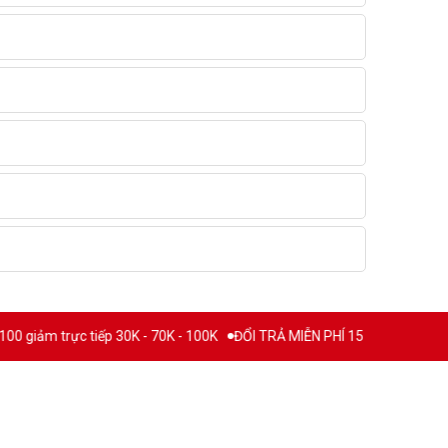
 trực tiếp 30K - 70K - 100K
ĐỔI TRẢ MIỄN PHÍ 15 NGÀY
THƯƠNG HI