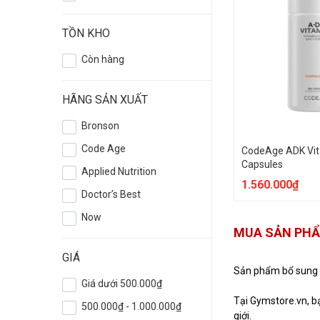
TỒN KHO
Còn hàng
HÃNG SẢN XUẤT
Bronson
Code Age
CodeAge ADK Vit
Capsules
Applied Nutrition
1.560.000₫
Doctor’s Best
Now
MUA SẢN PHẨ
GIÁ
Sản phẩm bổ sung V
Giá dưới 500.000₫
Tại Gymstore.vn, bạ
500.000₫ - 1.000.000₫
giới.