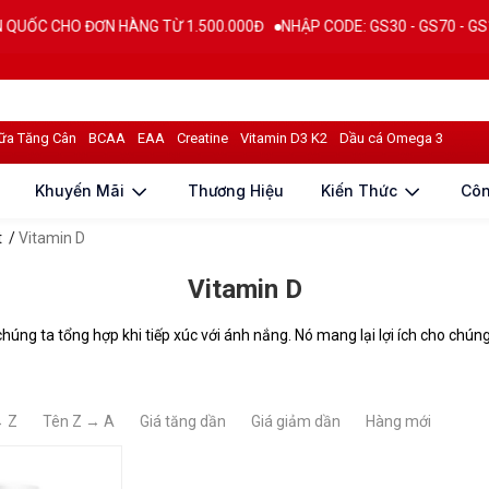
 CHO ĐƠN HÀNG TỪ 1.500.000Đ
NHẬP CODE: GS30 - GS70 - GS100 giảm
ữa Tăng Cân
BCAA
EAA
Creatine
Vitamin D3 K2
Dầu cá Omega 3
Khuyến Mãi
Thương Hiệu
Kiến Thức
Cô
t
/
Vitamin D
Vitamin D
húng ta tổng hợp khi tiếp xúc với ánh nắng. Nó mang lại lợi ích cho chú
→ Z
Tên Z → A
Giá tăng dần
Giá giảm dần
Hàng mới