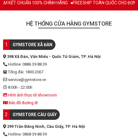
AM KẾT CHUẨN 100% CHÍNH HÃNG
FREESHIP TOÀN QUỐC CHO ĐƠN H
HỆ THỐNG CỬA HÀNG GYMSTORE
1
GYMSTORE XÃ ĐÀN
398 Xã Đàn, Văn Miếu - Quốc Tử Giám, TP. Hà Nội
Hotline: 0886 39 88 39
Tổng đài: 1800.2067
service@gymstore.vn
8:00h - 22:00h
Hình ảnh thực tế showroom
Bản đồ đường đi
2
GYMSTORE CẦU GIẤY
299 Trần Đăng Ninh, Cầu Giấy, TP. Hà Nội
Hotline: 0868 39 88 39