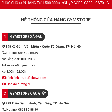
UỐC CHO ĐƠN HÀNG TỪ 1.500.000Đ
NHẬP CODE: GS30 - GS70 - GS100 
HỆ THỐNG CỬA HÀNG GYMSTORE
1
GYMSTORE XÃ ĐÀN
398 Xã Đàn, Văn Miếu - Quốc Tử Giám, TP. Hà Nội
Hotline: 0886 39 88 39
Tổng đài: 1800.2067
service@gymstore.vn
8:00h - 22:00h
Hình ảnh thực tế showroom
Bản đồ đường đi
2
GYMSTORE CẦU GIẤY
299 Trần Đăng Ninh, Cầu Giấy, TP. Hà Nội
Hotline: 0868 39 88 39