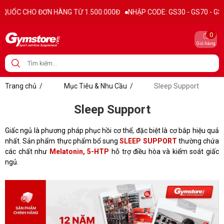
UỐC CHO ĐƠN HÀNG TỪ 1.500.000Đ
NHẬP CODE: GS30 - GS70 - GS100 
0
Giỏ hàng
Trang chủ
/
Mục Tiêu & Nhu Cầu
/
Sleep Support
Sleep Support
Giấc ngủ là phương pháp phục hồi cơ thể, đặc biệt là cơ bắp hiệu quả
nhất. Sản phẩm thực phẩm bổ sung
SLEEP SUPPORT
thường chứa
các chất như
Melatonin, 5-HTP
hỗ trợ điều hòa và kiểm soát giấc
ngủ.