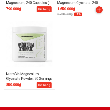
Magnesium, 240 Capsules (60
Magnesium Glycinate, 240
Servings)
Capsules
790.000₫
1.650.000₫
Hết hàng
1.720.000₫
-4%
NutraBio Magnesium
Glycinate Powder, 50 Servings
850.000₫
Hết hàng