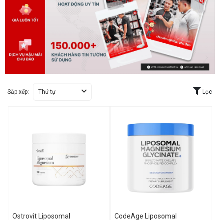
Sắp xếp:
Thứ tự
Lọc
Ostrovit Liposomal
CodeAge Liposomal