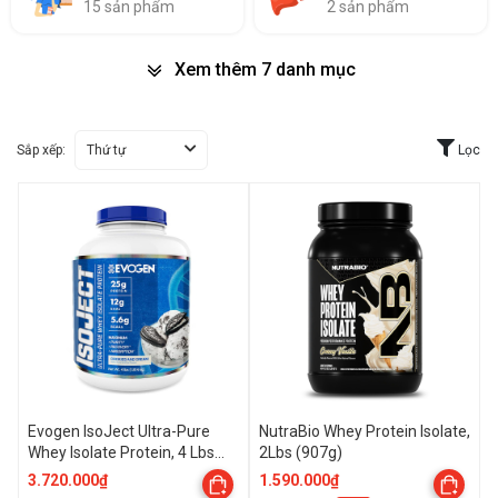
15 sản phẩm
2 sản phẩm
Xem thêm 7 danh mục
Sắp xếp:
Thứ tự
Lọc
Evogen IsoJect Ultra-Pure
NutraBio Whey Protein Isolate,
Whey Isolate Protein, 4 Lbs
2Lbs (907g)
(55 Servings)
3.720.000₫
1.590.000₫