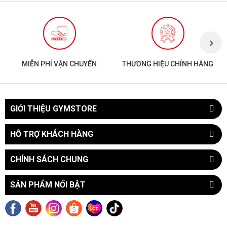
MIỄN PHÍ VẬN CHUYỂN
THƯƠNG HIỆU CHÍNH HÃNG
GIỚI THIỆU GYMSTORE
HỖ TRỢ KHÁCH HÀNG
CHÍNH SÁCH CHUNG
SẢN PHẨM NỔI BẬT