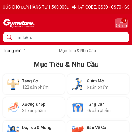
CHO ĐƠN HÀNG TỪ 1.500.000Đ
NHẬP CODE: GS30 - GS70 - GS100 giảm
0
Giỏ hàng
Trang chủ
/
Mục Tiêu & Nhu Cầu
Mục Tiêu & Nhu Cầu
Tăng Cơ
Giảm Mỡ
122 sản phẩm
6 sản phẩm
Xương Khớp
Tăng Cân
21 sản phẩm
46 sản phẩm
Da, Tóc & Móng
Bảo Vệ Gan