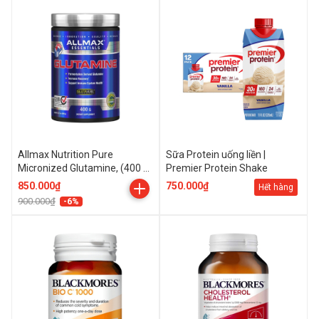
Allmax Nutrition Pure
Sữa Protein uống liền |
Micronized Glutamine, (400 g)
Premier Protein Shake
- 80 Servings
850.000₫
750.000₫
Hết hàng
900.000₫
-6%