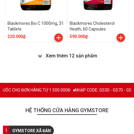
Blackmores Bio C 1000mg, 31
Blackmores Cholesterol
Tablets
Heath, 60 Capsules
220.000₫
590.000₫
Xem thêm 12 sản phẩm
CHO ĐƠN HÀNG TỪ 1.500.000Đ
NHẬP CODE: GS30 - GS70 - GS100 giảm
HỆ THỐNG CỬA HÀNG GYMSTORE
1
GYMSTORE XÃ ĐÀN