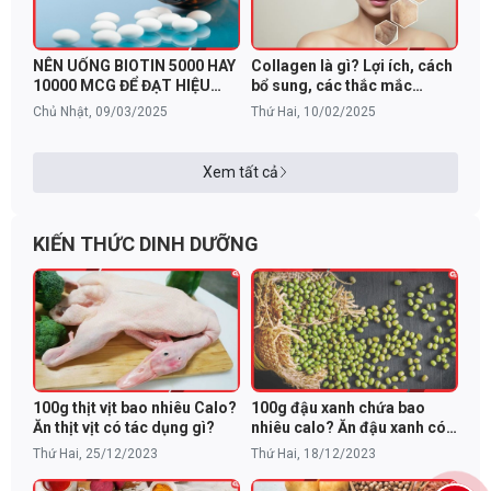
NÊN UỐNG BIOTIN 5000 HAY
Collagen là gì? Lợi ích, cách
10000 MCG ĐỂ ĐẠT HIỆU
bổ sung, các thắc mắc
QUẢ TỐT NHẤT?
thường gặp
Chủ Nhật, 09/03/2025
Thứ Hai, 10/02/2025
Xem tất cả
KIẾN THỨC DINH DƯỠNG
100g thịt vịt bao nhiêu Calo?
100g đậu xanh chứa bao
Ăn thịt vịt có tác dụng gì?
nhiêu calo? Ăn đậu xanh có
béo không?
Thứ Hai, 25/12/2023
Thứ Hai, 18/12/2023