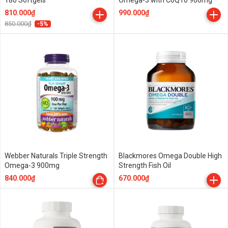
180 Softgels
Omega-3 with CoQ10 900mg
810.000₫
990.000₫
850.000₫
-5%
Webber Naturals Triple Strength
Blackmores Omega Double High
Omega-3 900mg
Strength Fish Oil
840.000₫
670.000₫