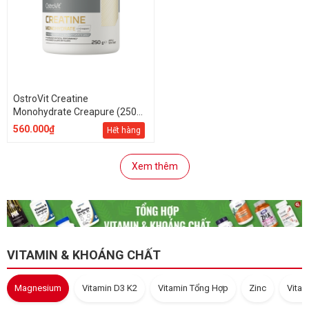
OstroVit Creatine
Monohydrate Creapure (250
gram)
560.000₫
Hết hàng
Xem thêm
VITAMIN & KHOÁNG CHẤT
Magnesium
Vitamin D3 K2
Vitamin Tổng Hợp
Zinc
Vitam