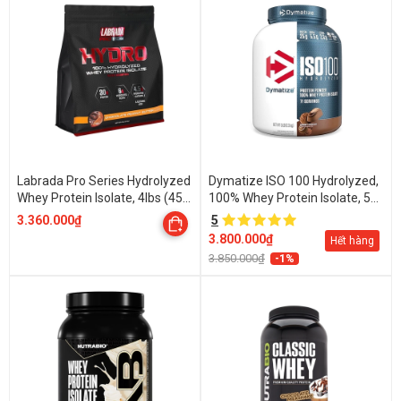
Labrada Pro Series Hydrolyzed
Dymatize ISO 100 Hydrolyzed,
Whey Protein Isolate, 4lbs (45
100% Whey Protein Isolate, 5
Servings)
Lbs (2.27 kg)
3.360.000₫
5
3.800.000₫
Hết hàng
3.850.000₫
-1%