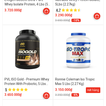
Whey Isolate Protein, 4 Lbs (55
5Lbs (2.27kg)
Servings)
3.720.000₫
4.7
3.290.000₫
3.650.000₫
-10%
PVL ISO Gold - Premium Whey
Ronnie Coleman Iso Tropic
Protein With Probiotic, 5 Lbs
Max 5 Lbs (2.27 Kg)
(2.27kg)
5
3.150.000₫
Hết hàng
3.650.000₫
3.350.000₫
-6%