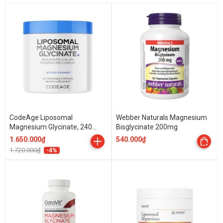
CodeAge Liposomal
Webber Naturals Magnesium
Magnesium Glycinate, 240
Bisglycinate 200mg
Capsules
1.650.000₫
540.000₫
1.720.000₫
-4%