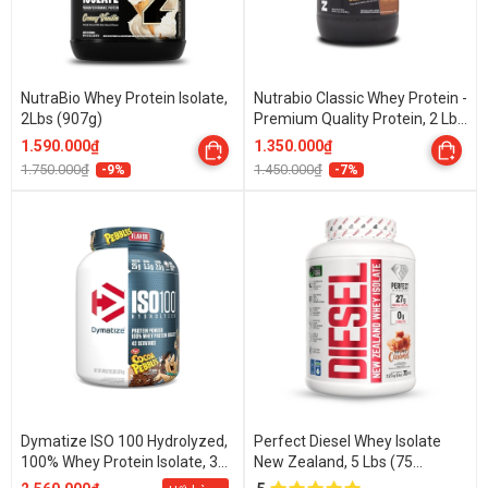
NutraBio Whey Protein Isolate,
Nutrabio Classic Whey Protein -
2Lbs (907g)
Premium Quality Protein, 2 Lbs
(908 Gams)
1.590.000₫
1.350.000₫
1.750.000₫
1.450.000₫
-9%
-7%
Dymatize ISO 100 Hydrolyzed,
Perfect Diesel Whey Isolate
100% Whey Protein Isolate, 3
New Zealand, 5 Lbs (75
Lbs (1.37 Kg)
Servings)