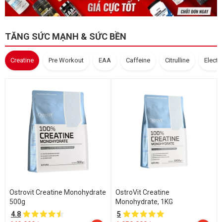
TĂNG SỨC MẠNH & SỨC BỀN
Creatine
Pre Workout
EAA
Caffeine
Citrulline
Electr
Ostrovit Creatine Monohydrate
OstroVit Creatine
500g
Monohydrate, 1KG
4.8
5