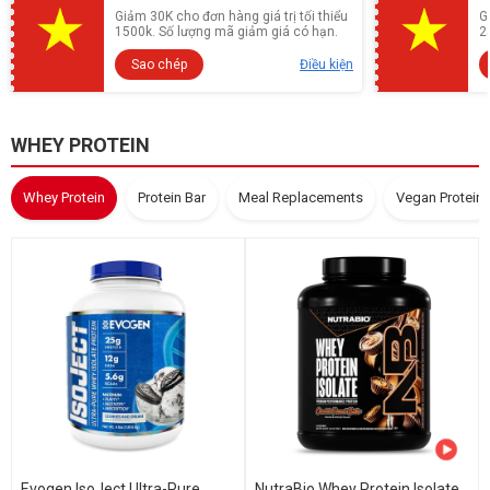
Giảm 30K cho đơn hàng giá trị tối thiểu
G
1500k. Số lượng mã giảm giá có hạn.
2
Sao chép
Điều kiện
WHEY PROTEIN
Whey Protein
Protein Bar
Meal Replacements
Vegan Protein
Evogen IsoJect Ultra-Pure
NutraBio Whey Protein Isolate,