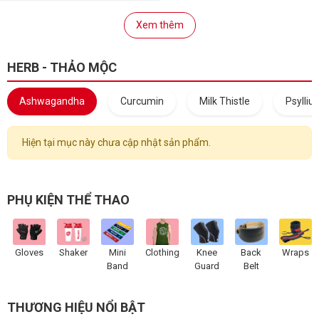
Xem thêm
HERB - THẢO MỘC
Ashwagandha
Curcumin
Milk Thistle
Psylliu
Hiện tại mục này chưa cập nhật sản phẩm.
PHỤ KIỆN THỂ THAO
Gloves
Shaker
Mini
Clothing
Knee
Back
Wraps
Band
Guard
Belt
THƯƠNG HIỆU NỔI BẬT