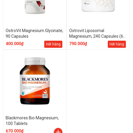
OstroVit Magnesium Glycinate,
Ostrovit Liposomal
90 Capsules
Magnesium, 240 Capsules (60
Servings)
400.000₫
790.000₫
Hết hàng
Hết hàng
Blackmores Bio Magnesium,
100 Tablets
670.000₫