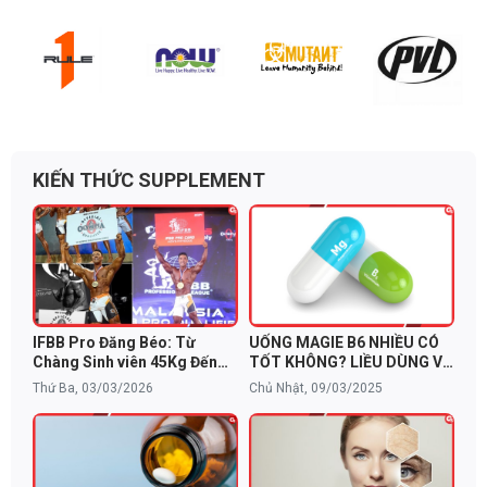
KIẾN THỨC SUPPLEMENT
IFBB Pro Đăng Béo: Từ
UỐNG MAGIE B6 NHIỀU CÓ
Chàng Sinh viên 45Kg Đến
TỐT KHÔNG? LIỀU DÙNG VÀ
Giấc Mơ Mr. Olympia và Bí
CẢNH BÁO TÁC DỤNG PHỤ
Thứ Ba, 03/03/2026
Chủ Nhật, 09/03/2025
Quyết Dinh Dưỡng Từ
NutraBio