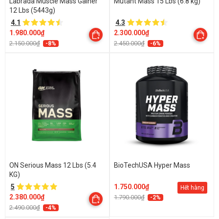
Labrada Muscle Mass Gainer
Mutant Mass 15 Lbs (6.8 kg)
12 Lbs (5443g)
4.1
4.3
1.980.000₫
2.300.000₫
2.150.000₫
2.450.000₫
-8%
-6%
ON Serious Mass 12 Lbs (5.4
BioTechUSA Hyper Mass
KG)
5
1.750.000₫
Hết hàng
2.380.000₫
1.790.000₫
-2%
2.490.000₫
-4%