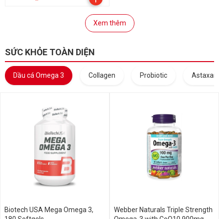
Xem thêm
SỨC KHỎE TOÀN DIỆN
Dầu cá Omega 3
Collagen
Probiotic
Astaxant
Biotech USA Mega Omega 3,
Webber Naturals Triple Strength