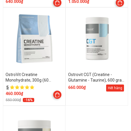
640.000₫
1.050.000₫
OstroVit Creatine
Ostrovit CGT (Creatine -
Monohydrate, 300g (60
Glutamine - Taurine), 600 gram
Servings)
- 30 Servings
5
660.000₫
Hết hàng
460.000₫
550.000₫
-16%