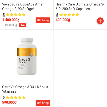
Viên dầu cá CodeAge Amen
Healthy Care Ultimate Omega 3-
Omega-3, 90 Softgels
6-9, 200 Soft Capsules
5
5
1.400.000₫
600.000₫
Hết hàng
1.490.000₫
-6%
OstroVit Omega 3 D3 + K2 plus
Vitamin E
5
590.000₫
Hết hàng