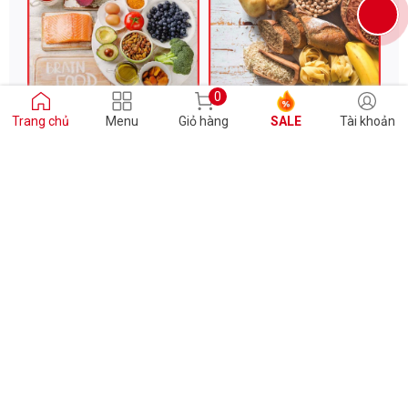
0
Ăn gì bổ não? Gợi ý 17 thực
Tinh bột chậm là gì? Có gì
Trang chủ
Menu
Giỏ hàng
SALE
Tài khoản
phẩm tốt nhất cho não bộ
khác với tinh bột nhanh?
Thứ Ba, 11/07/2023
Thứ Sáu, 23/06/2023
Xem tất cả
 GS100 giảm trực tiếp 30K - 70K - 100K
ĐỔI TRẢ MIỄN PHÍ 15 NGÀY
HỆ THỐNG CỬA HÀNG GYMSTORE
1
GYMSTORE XÃ ĐÀN