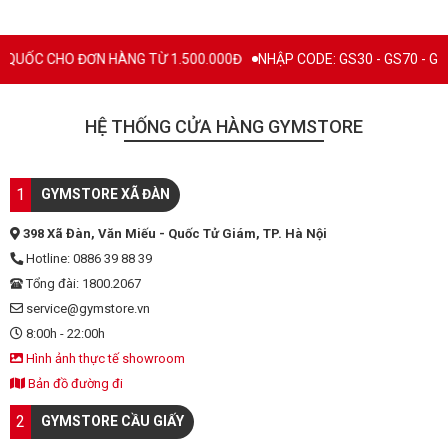
UỐC CHO ĐƠN HÀNG TỪ 1.500.000Đ
NHẬP CODE: GS30 - GS70 - GS100 
HỆ THỐNG CỬA HÀNG GYMSTORE
1
GYMSTORE XÃ ĐÀN
398 Xã Đàn, Văn Miếu - Quốc Tử Giám, TP. Hà Nội
Hotline: 0886 39 88 39
Tổng đài: 1800.2067
service@gymstore.vn
8:00h - 22:00h
Hình ảnh thực tế showroom
Bản đồ đường đi
2
GYMSTORE CẦU GIẤY