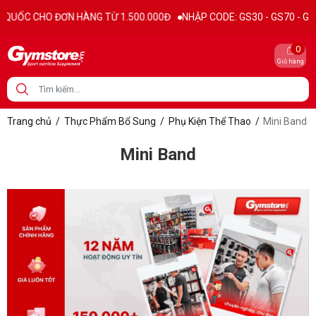
UỐC CHO ĐƠN HÀNG TỪ 1.500.000Đ
NHẬP CODE: GS30 - GS70 - GS100 
0
Giỏ hàng
Trang chủ
/
Thực Phẩm Bổ Sung
/
Phụ Kiện Thể Thao
/
Mini Band
Mini Band