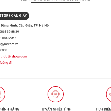
TORE CẦU GIẤY
 Đăng Ninh, Cầu Giấy, TP. Hà Nội
0868 39 88 39
: 1800.2067
@gymstore.vn
2:00h
 thực tế showroom
đường đi
CHÍNH HÃNG
TƯ VẤN NHIỆT TÌNH
TÍCH ĐIỂ