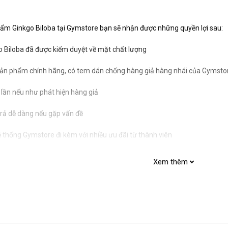
ẩm Ginkgo Biloba tại Gymstore bạn sẽ nhận được những quyền lợi sau:
Biloba đã được kiểm duyệt về mặt chất lượng
n phẩm chính hãng, có tem dán chống hàng giả hàng nhái của Gymsto
 lần nếu như phát hiện hàng giả
trả dễ dàng nếu gặp vấn đề
ệ thống Gymstore đi kèm với nhiều ưu đãi từ thành viên
Xem thêm