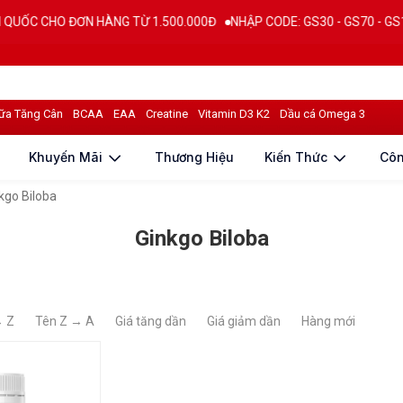
 CHO ĐƠN HÀNG TỪ 1.500.000Đ
NHẬP CODE: GS30 - GS70 - GS100 giảm
ữa Tăng Cân
BCAA
EAA
Creatine
Vitamin D3 K2
Dầu cá Omega 3
Khuyến Mãi
Thương Hiệu
Kiến Thức
Cô
kgo Biloba
Ginkgo Biloba
→ Z
Tên Z → A
Giá tăng dần
Giá giảm dần
Hàng mới