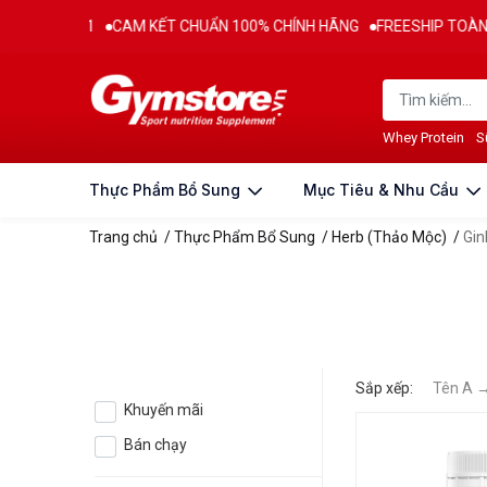
Ừ 2011
CAM KẾT CHUẨN 100% CHÍNH HÃNG
FREESHIP TOÀN QUỐC
Whey Protein
S
Thực Phẩm Bổ Sung
Mục Tiêu & Nhu Cầu
Trang chủ
/
Thực Phẩm Bổ Sung
/
Herb (Thảo Mộc)
/
Gin
Sắp xếp:
Tên A 
Khuyến mãi
Bán chạy