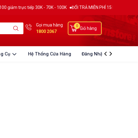
 trực tiếp 30K - 70K - 100K
ĐỔI TRẢ MIỄN PHÍ 15 NGÀY
THƯƠNG HI
Gọi mua hàng
0
Giỏ hàng
1800 2067
ng Cụ
Hệ Thống Cửa Hàng
Đăng Nhập