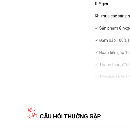
thế giới.
Khi mua các sản ph
✓ Sản phẩm Ginkgo 
✓ Đảm bảo 100% sả
✓ Hoàn tiền gấp 10
✓ Thanh toán, đổi 
✓ Tích điểm trên h
CÂU HỎI THƯỜNG GẶP