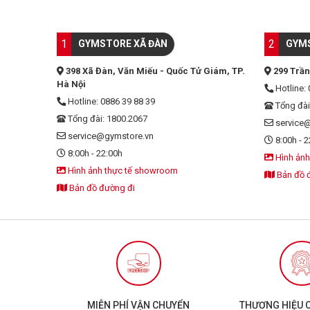
1
2
GYMSTORE XÃ ĐÀN
GYMS
398 Xã Đàn, Văn Miếu - Quốc Tử Giám, TP.
299 Trần
Hà Nội
Hotline: 
Hotline: 0886 39 88 39
Tổng đài
Tổng đài: 1800.2067
service
service@gymstore.vn
8:00h - 2
8:00h - 22:00h
Hình ảnh
Hình ảnh thực tế showroom
Bản đồ 
Bản đồ đường đi
MIỄN PHÍ VẬN CHUYỂN
THƯƠNG HIỆU 