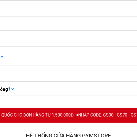
không?
 CHO ĐƠN HÀNG TỪ 1.500.000Đ
NHẬP CODE: GS30 - GS70 - GS100 giảm
HỆ THỐNG CỬA HÀNG GYMSTORE