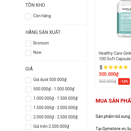
TỒN KHO
Còn hàng
HÃNG SẢN XUẤT
Bronson
Now
Healthy Care Gink
100 Soft Capsule
5
GIÁ
305.000₫
Giá dưới 500.000₫
350.000₫
-13%
500.000₫ - 1.000.000₫
1.000.000₫ - 1.500.000₫
MUA SẢN PHẨ
1.500.000₫ - 2.000.000₫
Sản phẩm bổ sung G
2.000.000₫ - 2.500.000₫
Giá trên 2.500.000₫
Tại Gymstore.vn, bạ