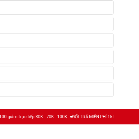
 trực tiếp 30K - 70K - 100K
ĐỔI TRẢ MIỄN PHÍ 15 NGÀY
THƯƠNG HI