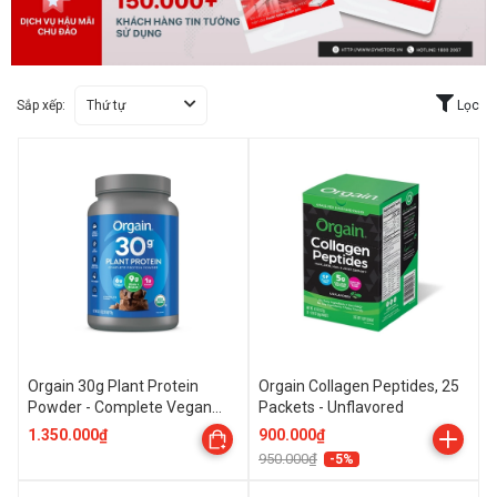
Sắp xếp:
Thứ tự
Lọc
Orgain 30g Plant Protein
Orgain Collagen Peptides, 25
Powder - Complete Vegan
Packets - Unflavored
Protein Powder, 2 Lbs (912
1.350.000₫
900.000₫
Gams)
950.000₫
-5%