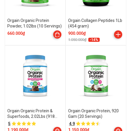
Orgain Organic Protein
Orgain Collagen Peptides 1Lb
Powder, 1.02lbs (10 Servings)
(454 gram)
660.000₫
900.000₫
1.050.000₫
-14%
Orgain Organic Protein &
Orgain Organic Protein, 920
Superfoods, 2.02Lbs (918
Gam (20 Servings)
Gram)
5
4.9
1.190.000₫
1.150.000₫