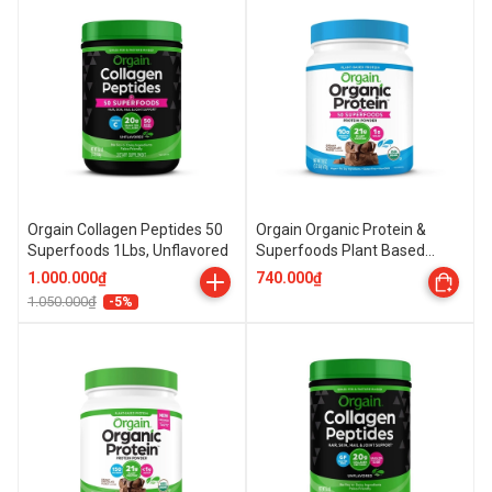
Orgain Collagen Peptides 50
Orgain Organic Protein &
Superfoods 1Lbs, Unflavored
Superfoods Plant Based
Protein Powder, 1.121Lbs (10
1.000.000₫
740.000₫
Servings)
1.050.000₫
-5%