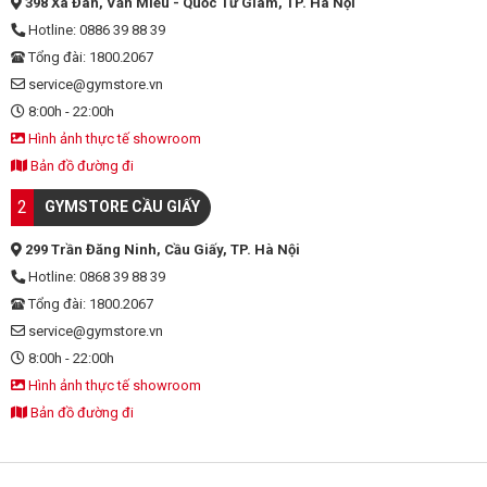
398 Xã Đàn, Văn Miếu - Quốc Tử Giám, TP. Hà Nội
- Đạt chứng nhận sản phẩm sạch nhất năm 2017
Hotline: 0886 39 88 39
Tổng đài: 1800.2067
- Đạt chứng nhận sản phẩm thực vật 100% bởi Vegan.org
service@gymstore.vn
- Đạt chứng nhận USDA Organic
8:00h - 22:00h
Hình ảnh thực tế showroom
- Cam kết sản phẩm không có sạn và có mùi vị thơm ngon.
Bản đồ đường đi
==> Xem chi tiết sản phẩm:
Orgain Organic Protein
2
GYMSTORE CẦU GIẤY
299 Trần Đăng Ninh, Cầu Giấy, TP. Hà Nội
Hotline: 0868 39 88 39
Tổng đài: 1800.2067
service@gymstore.vn
8:00h - 22:00h
Hình ảnh thực tế showroom
Bản đồ đường đi