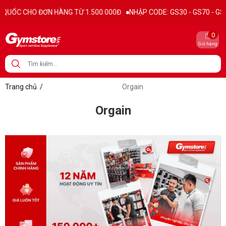
ỐC CHO ĐƠN HÀNG TỪ 1.500.000Đ
NHẬP CODE: GS30 - GS70 - GS100 gi
0
Giỏ hàng
Trang chủ
/
Orgain
Orgain