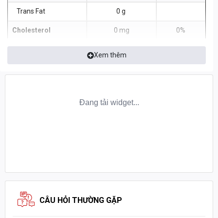
Trans Fat
0 g
Cholesterol
0 mg
0%
Sodium
390 mg
17%
Xem thêm
Total Carbohydrate
15 g
5%
Dietary Fiber
7 g
25%
Total Sugar less than
1 g
Includes 0g Added
0%
Sugars
Protein
21 g
30%
Vitamin D
0 mcg
0%
Calcium
70 mg
6%
CÂU HỎI THƯỜNG GẶP
Iron
8 mg
45%
ORGANIC PROTEIN - PROTEIN THỰC VẬT HỮU