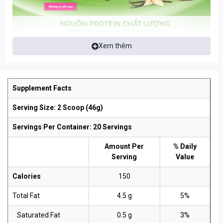
Xem thêm
Supplement Facts
Serving Size: 2 Scoop (46g)
Servings Per Container: 20 Servings
Amount Per
% Daily
Serving
Value
Calories
150
Total Fat
4.5 g
5%
Saturated Fat
0.5 g
3%