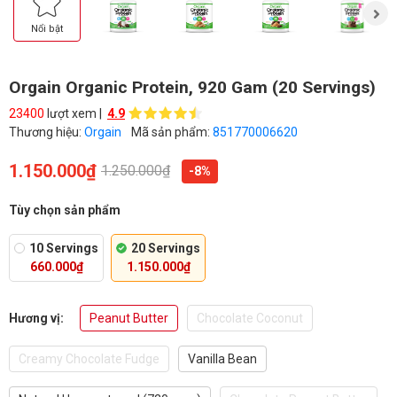
Nổi bật
Orgain Organic Protein, 920 Gam (20 Servings)
23400
lượt xem |
4.9
Thương hiệu:
Orgain
Mã sản phẩm:
851770006620
1.150.000₫
1.250.000₫
-8%
Tùy chọn sản phẩm
10 Servings
20 Servings
660.000₫
1.150.000₫
Hương vị:
Peanut Butter
Chocolate Coconut
Creamy Chocolate Fudge
Vanilla Bean