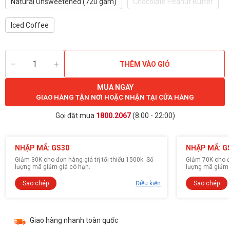
Natural Unsweetened (720 gam)
Chocolate Peanut Butter
Iced Coffee
THÊM VÀO GIỎ
MUA NGAY
GIAO HÀNG TẬN NƠI HOẶC NHẬN TẠI CỬA HÀNG
Gọi đặt mua
1800.2067
(8:00 - 22:00)
NHẬP MÃ: GS30
NHẬP MÃ: G
Giảm 30K cho đơn hàng giá trị tối thiểu 1500k. Số
Giảm 70K cho đơ
lượng mã giảm giá có hạn.
lượng mã giảm 
Sao chép
Điều kiện
Sao chép
Giao hàng nhanh toàn quốc