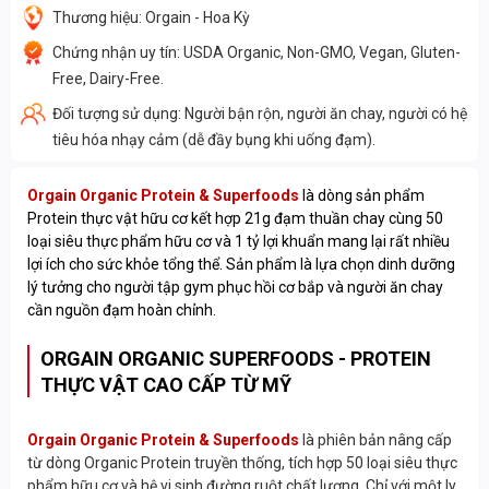
Thương hiệu: Orgain - Hoa Kỳ
Chứng nhận uy tín: USDA Organic, Non-GMO, Vegan, Gluten-
Free, Dairy-Free.
Đối tượng sử dụng: Người bận rộn, người ăn chay, người có hệ
tiêu hóa nhạy cảm (dễ đầy bụng khi uống đạm).
Orgain Organic Protein & Superfoods
là dòng sản phẩm
Protein thực vật hữu cơ kết hợp 21g đạm thuần chay cùng 50
loại siêu thực phẩm hữu cơ và 1 tỷ lợi khuẩn mang lại rất nhiều
lợi ích cho sức khỏe tổng thể. Sản phẩm là lựa chọn dinh dưỡng
lý tưởng cho người tập gym phục hồi cơ bắp và người ăn chay
cần nguồn đạm hoàn chỉnh.
ORGAIN ORGANIC SUPERFOODS - PROTEIN
THỰC VẬT CAO CẤP TỪ MỸ
Orgain Organic Protein & Superfoods
là phiên bản nâng cấp
từ dòng Organic Protein truyền thống, tích hợp 50 loại siêu thực
phẩm hữu cơ và hệ vi sinh đường ruột chất lượng.
Chỉ với một ly