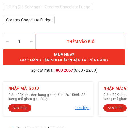
1.2 Kg (24 Servings) - Creamy Chocolate Fudge
Creamy Chocolate Fudge
THÊM VÀO GIỎ
MUA NGAY
GIAO HÀNG TẬN NƠI HOẶC NHẬN TẠI CỬA HÀNG
Gọi đặt mua
1800.2067
(8:00 - 22:00)
NHẬP MÃ: GS30
NHẬP MÃ: G
Giảm 30K cho đơn hàng giá trị tối thiểu 1500k. Số
Giảm 70K cho đơ
lượng mã giảm giá có hạn.
lượng mã giảm 
Sao chép
Điều kiện
Sao chép