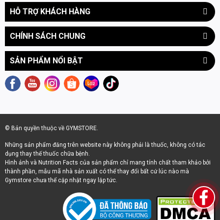
Pepper*, Cucumber*, Celery*, Garlic*, Ginger Root*, Green
lượng cơ bắp nạc.
HỖ TRỢ KHÁCH HÀNG
Onion*, Cauliflower*, Asparagus*, Pineapple*, Turmeric*,
50 Superfoods
Chiết xuất hữu cơ
Cung cấp nguồn
Strawberry*, Tart Cherry*, Blackberry*, Blueberry*,
CHÍNH SÁCH CHUNG
Blend
từ Rau, Củ, Mầm,
Vitamin và
Raspberry*)], Acacia*, Reb A (Stevia Extract)*, Sea Salt, Guar
Quả mọng
khoáng chất tự
Gum*, Xanthan Gum, Natural Flavor, Organic Food Based
nhiên. Hỗ trợ hệ
Vitamin C (Amla Fruit Extract*), Organic Food Based B
SẢN PHẨM NỔI BẬT
thống phòng thủ
Vitamin Blend (Guava*, Holy Basil*, Lemon Extract*)
chống oxy hóa
*Certified Organic Ingredients.
của cơ thể hoạt
động hiệu quả.
1 tỷ CFU
Lợi khuẩn đường
Hỗ trợ củng cố lớp
Probiotics
ruột sống
niêm mạc ruột,
© Bản quyền thuộc về GYMSTORE.
góp phần điều hòa
Những sản phẩm đăng trên website này không phải là thuốc, không có tác
hoạt động tiêu
dụng thay thế thuốc chữa bệnh.
hóa và duy trì hệ
Hình ảnh và Nutrition Facts của sản phẩm chỉ mang tính chất tham khảo bởi
miễn dịch đường
thành phần, mẫu mã nhà sản xuất có thể thay đổi bất cứ lúc nào mà
ruột ổn định.
Gymstore chưa thể cập nhật ngay lập tức.
7g Prebiotic Fiber
Chất xơ hòa tan
Đóng vai trò là
nguồn "thức ăn"
thiết yếu để lợi