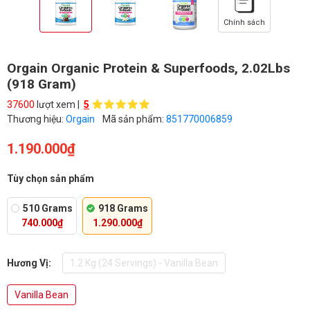
Chính sách
Orgain Organic Protein & Superfoods, 2.02Lbs
(918 Gram)
37600
lượt xem |
5
Thương hiệu:
Orgain
Mã sản phẩm:
851770006859
1.190.000₫
Tùy chọn sản phẩm
510 Grams
918 Grams
740.000₫
1.290.000₫
Hương Vị:
1.2 Kg (24 Servings) - Vanilla Bean
Vanilla Bean