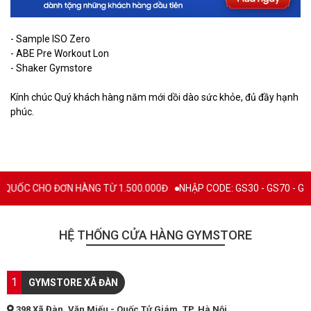
- Sample ISO Zero
- ABE Pre Workout Lon
- Shaker Gymstore
Kính chúc Quý khách hàng năm mới dồi dào sức khỏe, đủ đầy hạnh
phúc.
 ĐƠN HÀNG TỪ 1.500.000Đ
NHẬP CODE: GS30 - GS70 - GS100 giảm trự
HỆ THỐNG CỬA HÀNG GYMSTORE
1
GYMSTORE XÃ ĐÀN
398 Xã Đàn, Văn Miếu - Quốc Tử Giám, TP. Hà Nội