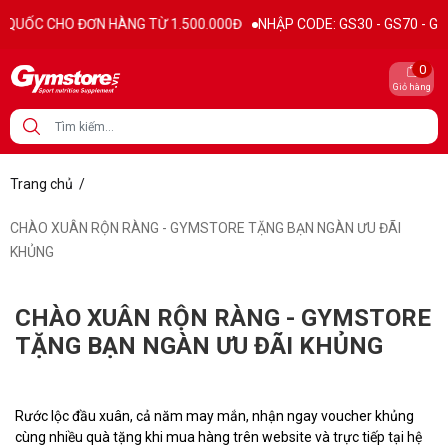
 ĐƠN HÀNG TỪ 1.500.000Đ
NHẬP CODE: GS30 - GS70 - GS100 giảm trự
0
Giỏ hàng
Trang chủ
/
CHÀO XUÂN RỘN RÀNG - GYMSTORE TẶNG BẠN NGÀN ƯU ĐÃI
KHỦNG
CHÀO XUÂN RỘN RÀNG - GYMSTORE
TẶNG BẠN NGÀN ƯU ĐÃI KHỦNG
Rước lộc đầu xuân, cả năm may mắn, nhận ngay voucher khủng
cùng nhiều quà tặng khi mua hàng trên website và trực tiếp tại hệ