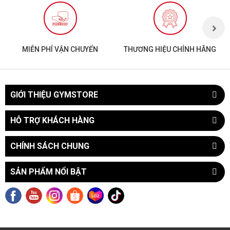
MIỄN PHÍ VẬN CHUYỂN
THƯƠNG HIỆU CHÍNH HÃNG
GIỚI THIỆU GYMSTORE
HỖ TRỢ KHÁCH HÀNG
CHÍNH SÁCH CHUNG
SẢN PHẨM NỔI BẬT