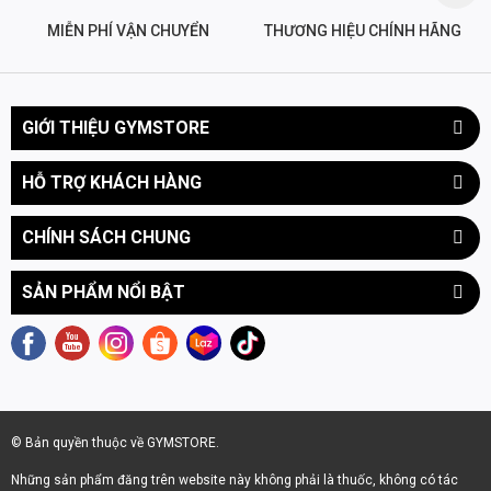
MIỄN PHÍ VẬN CHUYỂN
THƯƠNG HIỆU CHÍNH HÃNG
GIỚI THIỆU GYMSTORE
HỖ TRỢ KHÁCH HÀNG
CHÍNH SÁCH CHUNG
SẢN PHẨM NỔI BẬT
© Bản quyền thuộc về GYMSTORE.
Những sản phẩm đăng trên website này không phải là thuốc, không có tác