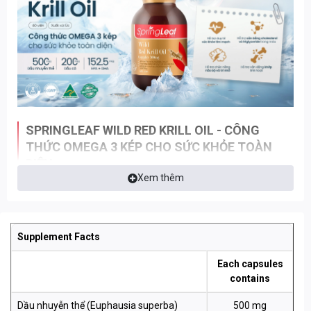
SPRINGLEAF WILD RED KRILL OIL - CÔNG
THỨC OMEGA 3 KÉP CHO SỨC KHỎE TOÀN
DIỆN
Xem thêm
Springleaf Wild Red Krill Oil là lựa chọn giá rẻ nhưng không kém
phần chất lượng để hỗ trợ sức khỏe tim mạch, trí não và thị lực
của bạn. Mỗi viên nang cung cấp Omega-3 từ hai nguồn sinh
Supplement Facts
học tự nhiên bao gồm:
Each capsules
• 500mg dầu nhuyễn thể Nam Cực
contains
• 200mg dầu cá tự nhiên
• 152.5mg EPA + DHA
Dầu nhuyễn thể (Euphausia superba)
500 mg