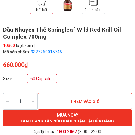
Nổi bật
Chính sách
Dầu Nhuyễn Thể Springleaf Wild Red Krill Oil
Complex 700mg
10300
lượt xem |
Mã sản phẩm:
9327269015745
660.000₫
Size:
60 Capsules
THÊM VÀO GIỎ
MUA NGAY
GIAO HÀNG TẬN NƠI HOẶC NHẬN TẠI CỬA HÀNG
Gọi đặt mua
1800.2067
(8:00 - 22:00)