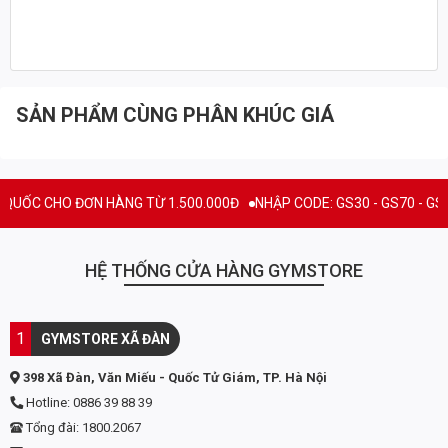
tiêu dùng.
THÀNH PHẦN CỦA DẦU NHUYỄN THỂ
SPRINGLEAF WILD RED KRILL OIL
SẢN PHẨM CÙNG PHÂN KHÚC GIÁ
Thành phần
500mg Antarctic Krill Oil (60mg EPA,
32.5mg DHA), 200mg Natural Fish Oil
(36mg EPA, 24mg DHA)
C CHO ĐƠN HÀNG TỪ 1.500.000Đ
NHẬP CODE: GS30 - GS70 - GS100 giả
Serving size
2 viên
Đóng gói
60 viên ~ 30 lần dùng
HỆ THỐNG CỬA HÀNG GYMSTORE
Thương hiệu
Springleaf - Úc
1
GYMSTORE XÃ ĐÀN
LỢI ÍCH KHI DÙNG SPRINGLEAF WILD RED
398 Xã Đàn, Văn Miếu - Quốc Tử Giám, TP. Hà Nội
KRILL OIL
Hotline: 0886 39 88 39
Tổng đài: 1800.2067
• Hỗ trợ duy trì sức khỏe tim mạch