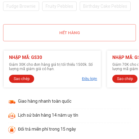
Fudge Brownie
Fruity Pebbles
Birthday Cake Pebbles
HẾT HÀNG
NHẬP MÃ: GS30
NHẬP MÃ: G
Giảm 30K cho đơn hàng giá trị tối thiểu 1500k. Số
Giảm 70K cho đơ
lượng mã giảm giá có hạn.
lượng mã giảm 
Sao chép
Điều kiện
Sao chép
Giao hàng nhanh toàn quốc
Lịch sử bán hàng 14 năm uy tín
Đổi trả miễn phí trong 15 ngày