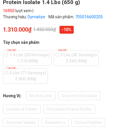
Protein Isolate 1.4 Lbs (650 g)
16950
lượt xem |
Thương hiệu:
Dymatize
Mã sản phẩm:
705016600205
1.310.000₫
1.450.000₫
-10%
Tùy chọn sản phẩm
Tạm hết
Tạm hết
1.4 Lbs (20 Servings)
3 Lbs (45 Servings)
1.310.000₫
2.560.000₫
Tạm hết
5 Lbs (71 Servings)
3.800.000₫
Hương Vị:
Mocha Latte
Gourmet Chocolate
Cookies & Cream
Chocolate Peanut Butter
Gourmet Vanilla
Strawberry
Cocoa Pebbles