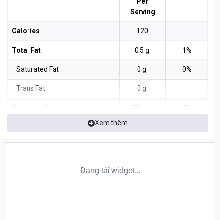
Per
Serving
Calories
120
Total Fat
0.5 g
1%
Saturated Fat
0 g
0%
Trans Fat
0 g
Cholesterol
10 mg
4%
Xem thêm
Sodium
125 mg
5%
Total Carbohydrate
3 g
1%
Dietary Fiber
<1 g
2%
Total Sugars
1 g
Includes 0g Added Sugars
0%