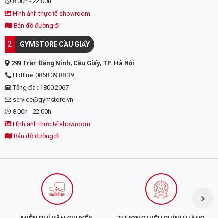
8:00h - 22:00h
CONTAINS:
MILK AND SOY.
Hình ảnh thực tế showroom
Notice: Use this product as a food supplement only. Do not use
Bản đồ đường đi
for weight reduction.
2
GYMSTORE CẦU GIẤY
299 Trần Đăng Ninh, Cầu Giấy, TP. Hà Nội
Hotline: 0868 39 88 39
Tổng đài: 1800.2067
service@gymstore.vn
8:00h - 22:00h
Hình ảnh thực tế showroom
Bản đồ đường đi