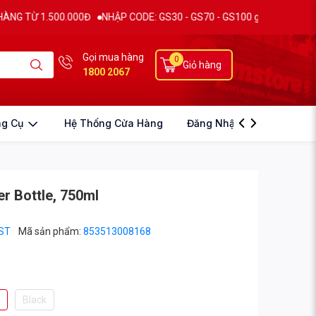
Ừ 1.500.000Đ
NHẬP CODE: GS30 - GS70 - GS100 giảm trực tiếp 30K - 
Gọi mua hàng
0
Giỏ hàng
1800 2067
ng Cụ
Hệ Thống Cửa Hàng
Đăng Nhập
r Bottle, 750ml
ST
Mã sản phẩm:
853513008168
d
Black