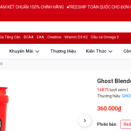
T CHUẨN 100% CHÍNH HÃNG
FREESHIP TOÀN QUỐC CHO ĐƠN HÀNG T
iá sản phẩm
ữa Tăng Cân
BCAA
EAA
Creatine
Vitamin D3 K2
Dầu cá Omega 3
Khuyến Mãi
Thương Hiệu
Kiến Thức
Cô
ml
Ghost Blende
16875
lượt xem |
Thương hiệu:
GHO
360.000₫
Phiên bản:
Re