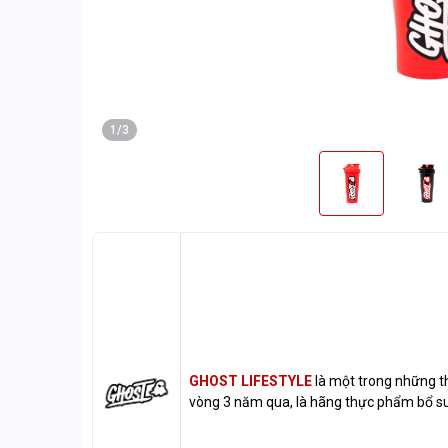
1/3
GHOST LIFESTYLE
là một trong những t
vòng 3 năm qua, là hãng thực phẩm bổ 
nhiều nhất, bởi sự chỉnh chu trong công
hiệu, hình ảnh của hãng Thực phẩm bổ su