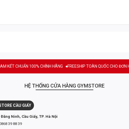
T CHUẨN 100% CHÍNH HÃNG
FREESHIP TOÀN QUỐC CHO ĐƠN HÀNG T
HỆ THỐNG CỬA HÀNG GYMSTORE
TORE CẦU GIẤY
 Đăng Ninh, Cầu Giấy, TP. Hà Nội
0868 39 88 39