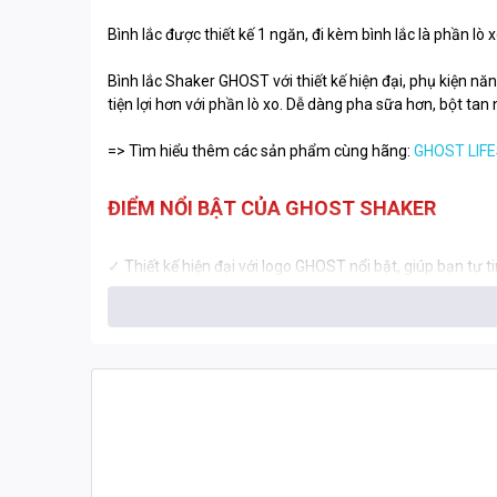
Bình lắc được thiết kế 1 ngăn, đ
i kèm bình lắc là phần lò 
Bình lắc Shaker GHOST với thiết kế hiện đại, phụ kiện nă
tiện lợi hơn với phần lò xo. Dễ dàng pha sữa hơn, bột ta
=> Tìm hiểu thêm các sản phẩm cùng hãng:
GHOST LIF
ĐIỂM NỔI BẬT CỦA GHOST SHAKER
✓ Thiết kế hiện đại với logo GHOST nổi bật, giúp bạn tự ti
✓ Chất liệu cao cấp, bền đẹp, không chứa
BPA, an toàn t
✓ Công nghệ chống rò rỉ – lắc mạnh cỡ nào cũng không l
✓ Dung tích phù hợp, tiện lợi để pha protein, BCAA hay b