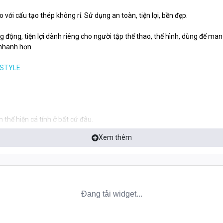
xo với cấu tạo thép không rỉ. Sử dụng an toàn, tiện lợi, bền đẹp.
ng động, tiện lợi dành riêng cho người tập thể thao, thể hình, dùng để m
n nhanh hơn
ESTYLE
n thể hiện cá tính ở bất cứ đâu.
Xem thêm
uyệt đối cho sức khỏe.
o đổ tràn!
ất kỳ thức uống yêu thích nào trong ngày tập.