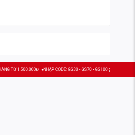
Ừ 1.500.000Đ
NHẬP CODE: GS30 - GS70 - GS100 giảm trực tiếp 30K - 