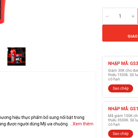
GIAO
NHẬP MÃ: GS
Giảm 30K cho đơn 
thiểu 1500k. Số 
có hạn.
Sao chép
NHẬP MÃ: GS
Mã giảm 100K cho
hương hiệu thực phẩm bổ sung nổi bật trong
thiểu 3500K. Số 
sung được người dùng Mỹ ưa chuộng sử dụng
...Xem thêm
có hạn.
 thức của từng sản phẩm và mặt đầu tư về thương
Sao chép
ng mới ra mắt từ năm 2016 cho tới nay.