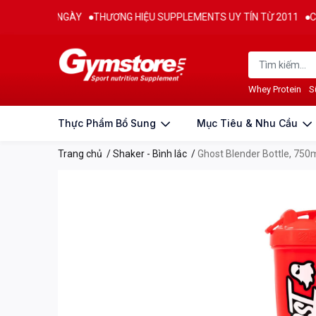
PHÍ 15 NGÀY
THƯƠNG HIỆU SUPPLEMENTS UY TÍN TỪ 2011
CAM KẾ
Thông tin sản phẩm
Đặc điểm nổi bật
Đánh g
Whey Protein
S
Thực Phẩm Bổ Sung
Mục Tiêu & Nhu Cầu
Trang chủ
/
Shaker - Bình lắc
/
Ghost Blender Bottle, 750