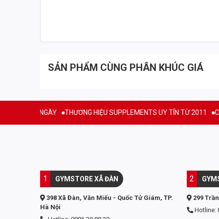
SẢN PHẨM CÙNG PHÂN KHÚC GIÁ
PHÍ 15 NGÀY
THƯƠNG HIỆU SUPPLEMENTS UY TÍN TỪ 2011
CAM KẾ
1
2
GYMSTORE XÃ ĐÀN
GYMS
398 Xã Đàn, Văn Miếu - Quốc Tử Giám, TP.
299 Trần
Hà Nội
Hotline: 