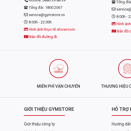
Hotline: 0886 39 88 39
Tổng đài
Tổng đài: 1800.2067
service
service@gymstore.vn
8:00h - 2
8:00h - 22:00h
Hình ảnh
Hình ảnh thực tế showroom
Bản đồ 
Bản đồ đường đi
MIỄN PHÍ VẬN CHUYỂN
THƯƠNG HIỆU 
GIỚI THIỆU GYMSTORE
HỖ TRỢ
Giới thiệu công ty
Hướng dẫn