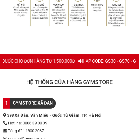
CHO ĐƠN HÀNG TỪ 1.500.000Đ
NHẬP CODE: GS30 - GS70 - GS100 giảm
HỆ THỐNG CỬA HÀNG GYMSTORE
1
GYMSTORE XÃ ĐÀN
398 Xã Đàn, Văn Miếu - Quốc Tử Giám, TP. Hà Nội
Hotline: 0886 39 88 39
Tổng đài: 1800.2067
service@gymstore.vn