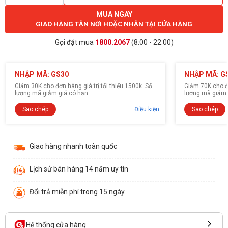
MUA NGAY
GIAO HÀNG TẬN NƠI HOẶC NHẬN TẠI CỬA HÀNG
Gọi đặt mua
1800.2067
(8:00 - 22:00)
NHẬP MÃ: GS30
NHẬP MÃ: G
Giảm 30K cho đơn hàng giá trị tối thiểu 1500k. Số
Giảm 70K cho đơ
lượng mã giảm giá có hạn.
lượng mã giảm 
Sao chép
Điều kiện
Sao chép
Giao hàng nhanh toàn quốc
Lịch sử bán hàng 14 năm uy tín
Đổi trả miễn phí trong 15 ngày
Hệ thống cửa hàng