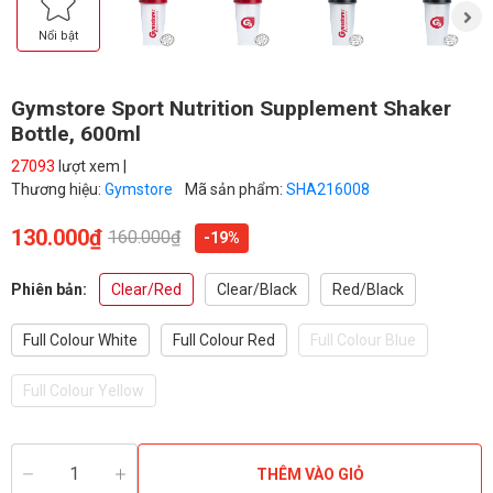
Nổi bật
Gymstore Sport Nutrition Supplement Shaker
Bottle, 600ml
27093
lượt xem |
Thương hiệu:
Gymstore
Mã sản phẩm:
SHA216008
130.000₫
160.000₫
-19%
Phiên bản:
Clear/Red
Clear/Black
Red/Black
Full Colour White
Full Colour Red
Full Colour Blue
Full Colour Yellow
THÊM VÀO GIỎ