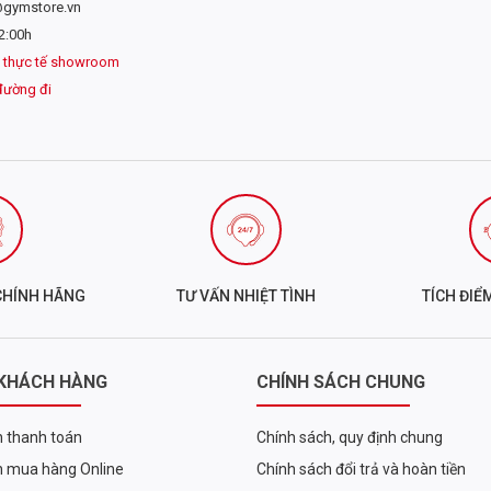
@gymstore.vn
2:00h
 thực tế showroom
ER FIRMFIT CONTOUR BELT
đường đi
 nặng. Được thiết kế để làm tăng áp lực trong ổ bụng, đai cử tạ ổn định 
như Squat và Dead lift.
ình thành một bức tường ở phần thân dưới, kết nối lồng ngực đến hông.
 tạ.
CHÍNH HÃNG
TƯ VẤN NHIỆT TÌNH
TÍCH ĐIỂ
 KHÁCH HÀNG
CHÍNH SÁCH CHUNG
 thanh toán
Chính sách, quy định chung
 mua hàng Online
Chính sách đổi trả và hoàn tiền