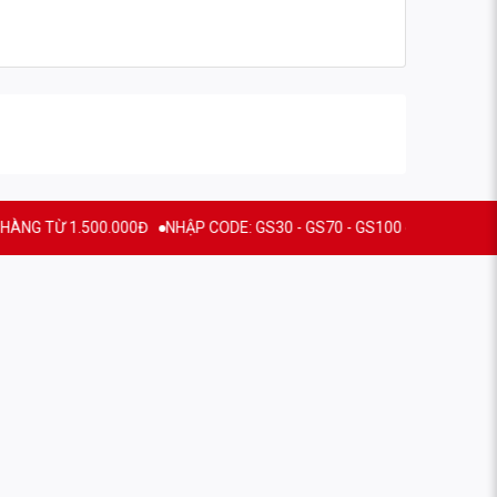
khi tập luyện.
 1.500.000Đ
NHẬP CODE: GS30 - GS70 - GS100 giảm trực tiếp 30K - 