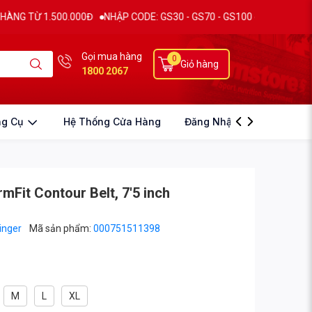
 1.500.000Đ
NHẬP CODE: GS30 - GS70 - GS100 giảm trực tiếp 30K - 
Gọi mua hàng
0
Giỏ hàng
1800 2067
ng Cụ
Hệ Thống Cửa Hàng
Đăng Nhập
rmFit Contour Belt, 7'5 inch
inger
Mã sản phẩm:
000751511398
M
L
XL