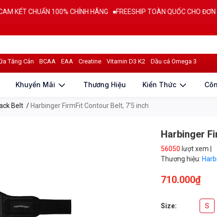
T CHUẨN 100% CHÍNH HÃNG
FREESHIP TOÀN QUỐC CHO ĐƠN HÀNG TỪ
iá sản phẩm
ữa Tăng Cân
BCAA
EAA
Creatine
Vitamin D3 K2
Dầu cá Omega 3
Khuyến Mãi
Thương Hiệu
Kiến Thức
Cô
ack Belt
/
Harbinger FirmFit Contour Belt, 7'5 inch
Harbinger Fi
56050
lượt xem |
Thương hiệu:
Harb
710.000₫
Size:
S