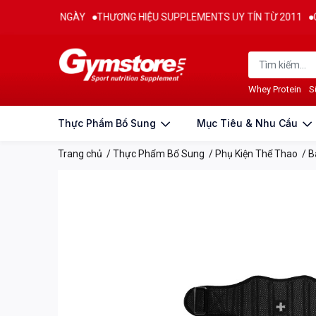
PHÍ 15 NGÀY
THƯƠNG HIỆU SUPPLEMENTS UY TÍN TỪ 2011
CAM KẾ
Thông tin sản phẩm
Đặc điểm nổi bật
Đánh g
Whey Protein
S
Thực Phẩm Bổ Sung
Mục Tiêu & Nhu Cầu
Trang chủ
/
Thực Phẩm Bổ Sung
/
Phụ Kiện Thể Thao
/
B