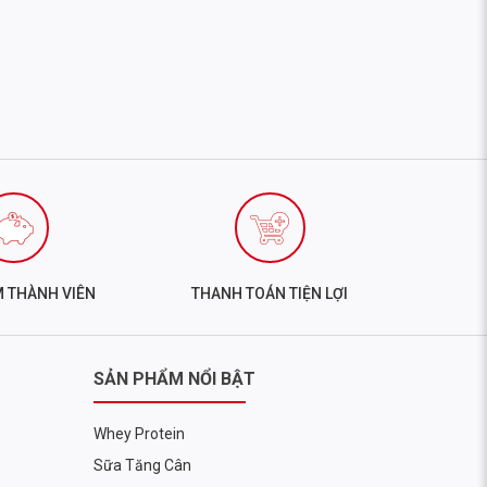
toàn bộ khu vực giữa của bạn và giảm áp lực lên lưng
 Điều này không chỉ ngăn ngừa chuyển động của lưng mà
M THÀNH VIÊN
THANH TOÁN TIỆN LỢI
SẢN PHẨM NỔI BẬT
Whey Protein
Sữa Tăng Cân