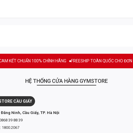
T CONTOUR BELT
iện tập gym hỗ trợ lưng và bụng, đồng thời giúp ngăn ngừa thoát vị bụng 
T CHUẨN 100% CHÍNH HÃNG
FREESHIP TOÀN QUỐC CHO ĐƠN HÀNG TỪ
ể hình cao cấp tại Mỹ.
HỆ THỐNG CỬA HÀNG GYMSTORE
FIT CONTOUR BELT
TORE CẦU GIẤY
 inch (7,6cm) giúp giữ tư thế đúng và tăng sức mạnh khi tập tạ
 Đăng Ninh, Cầu Giấy, TP. Hà Nội
ng, gánh tạ.
0868 39 88 39
 nâng cao sự thoải mái.
: 1800.2067
n toàn có thể điều chỉnh cho phù hợp với lưng.