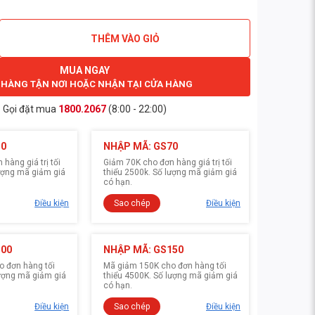
THÊM VÀO GIỎ
MUA NGAY
 HÀNG TẬN NƠI HOẶC NHẬN TẠI CỬA HÀNG
Gọi đặt mua
1800.2067
(8:00 - 22:00)
30
NHẬP MÃ: GS70
hàng giá trị tối
Giảm 70K cho đơn hàng giá trị tối
lượng mã giảm giá
thiểu 2500k. Số lượng mã giảm giá
có hạn.
Điều kiện
Sao chép
Điều kiện
100
NHẬP MÃ: GS150
 đơn hàng tối
Mã giảm 150K cho đơn hàng tối
lượng mã giảm giá
thiểu 4500K. Số lượng mã giảm giá
có hạn.
Điều kiện
Sao chép
Điều kiện