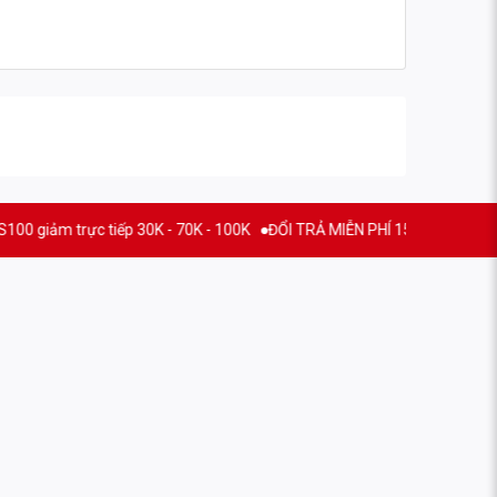
rực tiếp 30K - 70K - 100K
ĐỔI TRẢ MIỄN PHÍ 15 NGÀY
THƯƠNG HIỆ