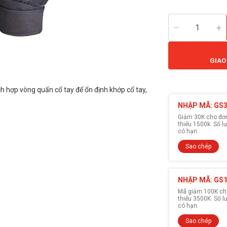
GIAO
ch hợp vòng quấn cổ tay để ổn định khớp cổ tay,
NHẬP MÃ: GS
Giảm 30K cho đơn 
thiểu 1500k. Số 
có hạn.
Sao chép
NHẬP MÃ: GS
Mã giảm 100K cho
thiểu 3500K. Số 
có hạn.
Sao chép