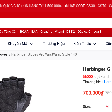
HO ĐƠN HÀNG TỪ 1.500.000Đ
NHẬP CODE: GS30 - GS70 - GS100 giảm t
iá sản phẩm
ữa Tăng Cân
BCAA
EAA
Creatine
Vitamin D3 K2
Dầu cá Omega 3
Khuyến Mãi
Thương Hiệu
Kiến Thức
Cô
loves
/
Harbinger Gloves Pro WristWrap Style 140
Harbinger G
56000
lượt xem |
Thương hiệu:
Harb
700.000₫
750
Size:
M