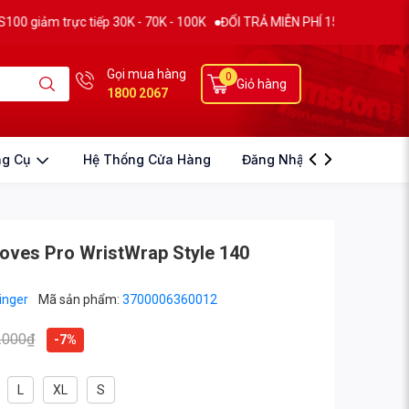
rực tiếp 30K - 70K - 100K
ĐỔI TRẢ MIỄN PHÍ 15 NGÀY
THƯƠNG HIỆ
Gọi mua hàng
0
Giỏ hàng
1800 2067
ng Cụ
Hệ Thống Cửa Hàng
Đăng Nhập
loves Pro WristWrap Style 140
inger
Mã sản phẩm:
3700006360012
.000₫
-7%
L
XL
S