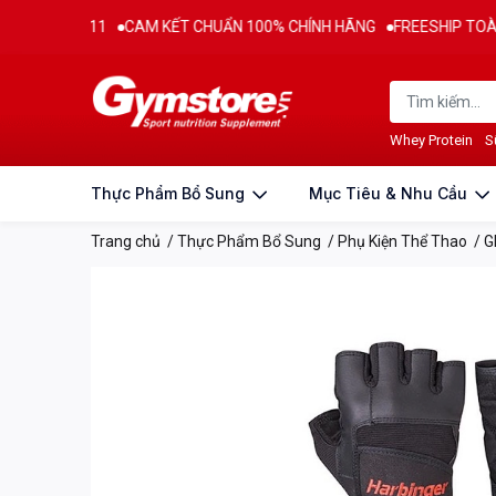
 2011
CAM KẾT CHUẨN 100% CHÍNH HÃNG
FREESHIP TOÀN QUỐC C
Thông tin sản phẩm
Đặc điểm nổi bật
Đánh g
Whey Protein
S
Thực Phẩm Bổ Sung
Mục Tiêu & Nhu Cầu
Trang chủ
/
Thực Phẩm Bổ Sung
/
Phụ Kiện Thể Thao
/
G