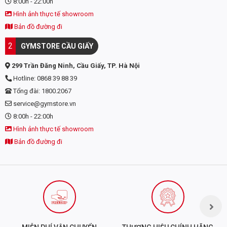
8:00h - 22:00h
CÔNG DỤNG CỦA HARBINGER POLYPRO DIP
Hình ảnh thực tế showroom
BELT
Bản đồ đường đi
2
GYMSTORE CẦU GIẤY
✓ Giúp tăng cường sức mạnh mà không gây ra bất kì áp lực
nào đến các phần khác trên cơ thể
299 Trần Đăng Ninh, Cầu Giấy, TP. Hà Nội
✓ Hỗ trợ tối đa trong các bài tập kết hợp khối lượng tạ và
Hotline: 0868 39 88 39
trọng lượng cơ thể.
Tổng đài: 1800.2067
service@gymstore.vn
8:00h - 22:00h
Hình ảnh thực tế showroom
Bản đồ đường đi