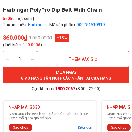
Harbinger PolyPro Dip Belt With Chain
56050
lượt xem |
Thương hiệu:
Harbinger
Mã sản phẩm:
000751510919
860.000₫
1.050.000₫
-18%
(Tiết kiệm:
190.000₫
)
THÊM VÀO GIỎ
MUA NGAY
GIAO HÀNG TẬN NƠI HOẶC NHẬN TẠI CỬA HÀNG
Gọi đặt mua
1800.2067
(8:00 - 22:00)
NHẬP MÃ: GS30
NHẬP MÃ: G
Giảm 30K cho đơn hàng giá trị tối thiểu 1500k. Số
Giảm 70K cho đơ
lượng mã giảm giá có hạn.
lượng mã giảm 
Sao chép
Điều kiện
Sao chép