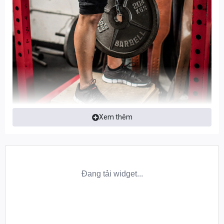
Xem thêm
ĐAI LƯNG ĐEO TẠ HARBINGER POLYPRO
DIP BELT
Harbinger PolyPro Dip Belt là phụ kiện hoàn hảo giúp bạn
tăng độ khó bài tập Dip, hoặc các bài tập kết hợp khối lượng tạ
và trọng lượng cơ thể.
Harbinger PolyPro Dip Belt là sản phẩm của Harbinger - hãng