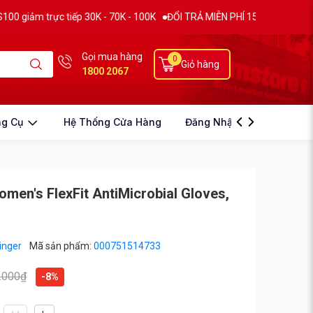
rực tiếp 30K - 70K - 100K
ĐỔI TRẢ MIỄN PHÍ 15 NGÀY
THƯƠNG HIỆU
Gọi mua hàng
0
Giỏ hàng
1800 2067
ng Cụ
Hệ Thống Cửa Hàng
Đăng Nhập
men's FlexFit AntiMicrobial Gloves,
inger
Mã sản phẩm:
000751514733
.000₫
-8%