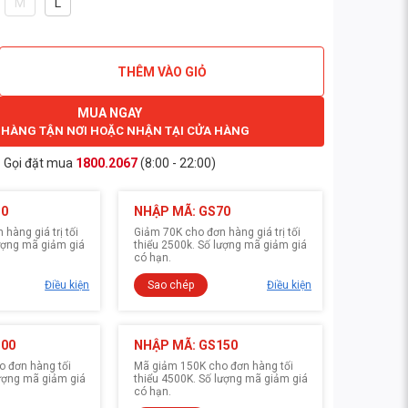
M
L
THÊM VÀO GIỎ
MUA NGAY
 HÀNG TẬN NƠI HOẶC NHẬN TẠI CỬA HÀNG
Gọi đặt mua
1800.2067
(8:00 - 22:00)
30
NHẬP MÃ: GS70
hàng giá trị tối
Giảm 70K cho đơn hàng giá trị tối
lượng mã giảm giá
thiểu 2500k. Số lượng mã giảm giá
có hạn.
Điều kiện
Sao chép
Điều kiện
100
NHẬP MÃ: GS150
 đơn hàng tối
Mã giảm 150K cho đơn hàng tối
lượng mã giảm giá
thiểu 4500K. Số lượng mã giảm giá
có hạn.