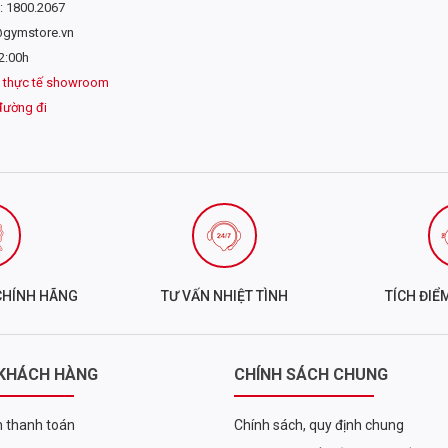
: 1800.2067
m nắm tốt hơn
 thoáng khí
@gymstore.vn
oại bỏ vi khuẩn phát triển.
2:00h
 thực tế showroom
 mục Phụ kiện
đường đi
HARBINGER WOMEN'S FLEXFIT ANTIMICROBIAL G
ên để găng tay khô tự nhiên và tránh phơi dưới ánh nắng mặt trời.
CHÍNH HÃNG
TƯ VẤN NHIỆT TÌNH
TÍCH ĐIỂ
 KHÁCH HÀNG
CHÍNH SÁCH CHUNG
 thanh toán
Chính sách, quy định chung