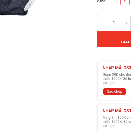
Size:
S
GIAO
NHẬP MÃ: GS
Giảm 30K cho đơn 
thiểu 1500k. Số 
có hạn.
Sao chép
NHẬP MÃ: GS
Mã giảm 100K cho
thiểu 3500K. Số 
có hạn.