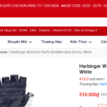
HO ĐƠN HÀNG TỪ 1.500.000Đ
NHẬP CODE: GS30 - GS70 - GS100 giảm t
iá sản phẩm
ữa Tăng Cân
BCAA
EAA
Creatine
Vitamin D3 K2
Dầu cá Omega 3
Khuyến Mãi
Thương Hiệu
Kiến Thức
Cô
loves
/
Harbinger Women's FlexFit AntiMicrobial Gloves, White
Harbinger Wo
White
41212
lượt xem |
Thương hiệu:
Harb
510.000₫
550