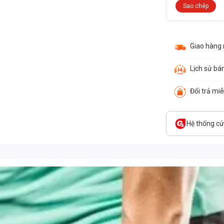
Sao chép
Giao hàng
Lịch sử bá
Đổi trả mi
Hệ thống c