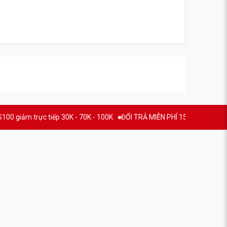
yện.
rực tiếp 30K - 70K - 100K
ĐỔI TRẢ MIỄN PHÍ 15 NGÀY
THƯƠNG HIỆU