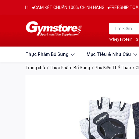
2011
CAM KẾT CHUẨN 100% CHÍNH HÃNG
FREESHIP TOÀN QUỐC C
Thông tin sản phẩm
Đặc điểm nổi bật
Đánh g
Whey Protein
S
Thực Phẩm Bổ Sung
Mục Tiêu & Nhu Cầu
Trang chủ
/
Thực Phẩm Bổ Sung
/
Phụ Kiện Thể Thao
/
G