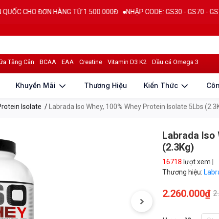
HO ĐƠN HÀNG TỪ 1.500.000Đ
NHẬP CODE: GS30 - GS70 - GS100 giảm t
n dinh dưỡng
Đánh giá sản phẩm
ữa Tăng Cân
BCAA
EAA
Creatine
Vitamin D3 K2
Dầu cá Omega 3
Khuyến Mãi
Thương Hiệu
Kiến Thức
Cô
rotein Isolate
/
Labrada Iso Whey, 100% Whey Protein Isolate 5Lbs (2.3
Labrada Iso
(2.3Kg)
16718
lượt xem |
Thương hiệu:
Lab
2.260.000₫
2