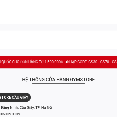
HO ĐƠN HÀNG TỪ 1.500.000Đ
NHẬP CODE: GS30 - GS70 - GS100 giảm t
HỆ THỐNG CỬA HÀNG GYMSTORE
TORE CẦU GIẤY
 Đăng Ninh, Cầu Giấy, TP. Hà Nội
0868 39 88 39