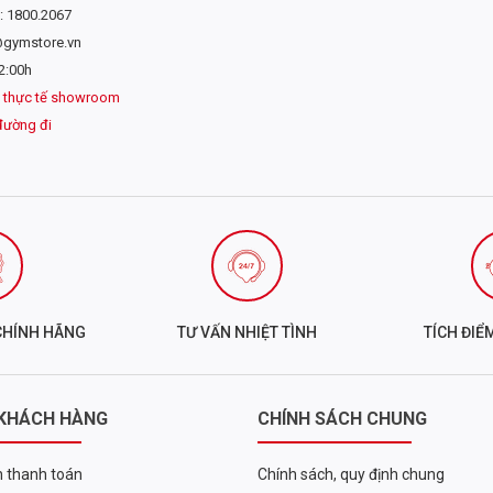
: 1800.2067
@gymstore.vn
2:00h
 thực tế showroom
đường đi
CHÍNH HÃNG
TƯ VẤN NHIỆT TÌNH
TÍCH ĐIỂ
 KHÁCH HÀNG
CHÍNH SÁCH CHUNG
 thanh toán
Chính sách, quy định chung