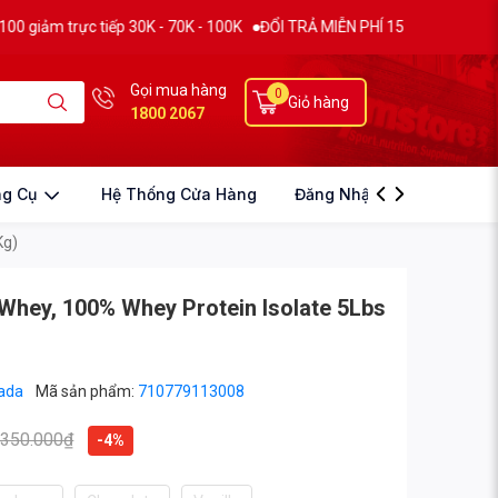
rực tiếp 30K - 70K - 100K
ĐỔI TRẢ MIỄN PHÍ 15 NGÀY
THƯƠNG HIỆU
Gọi mua hàng
0
Giỏ hàng
1800 2067
ng Cụ
Hệ Thống Cửa Hàng
Đăng Nhập
Kg)
 Whey, 100% Whey Protein Isolate 5Lbs
rada
Mã sản phẩm:
710779113008
.350.000₫
-4%