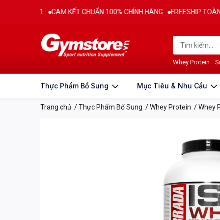
 2011
CAM KẾT CHUẨN 100% CHÍNH HÃNG
FREESHIP TOÀN QUỐC C
Thông tin sản phẩm
Đặc điểm nổi bật & Thành phầ
Whey Protein
S
Thực Phẩm Bổ Sung
Mục Tiêu & Nhu Cầu
Trang chủ
/
Thực Phẩm Bổ Sung
/
Whey Protein
/
Whey P