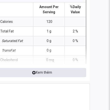
Amount Per
%Daily
Serving
Value
Calories
120
Total Fat
1 g
2 %
Saturated Fat
0 g
0 %
TransFat
0 g
Cholesterol
0 mg
0 %
Sodium
150 mg
6 %
Xem thêm
Total
3 g
1 %
Carbohydrates
Dietary Fiber
0 g
0 %
Total Sugars
0 g