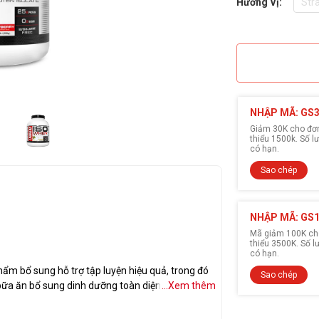
Hương Vị:
Str
NHẬP MÃ: GS
Giảm 30K cho đơn 
thiểu 1500k. Số 
có hạn.
Sao chép
NHẬP MÃ: GS
Mã giảm 100K cho
thiểu 3500K. Số 
có hạn.
ẩm bổ sung hỗ trợ tập luyện hiệu quả, trong đó
Sao chép
bữa ăn bổ sung dinh dưỡng toàn diện LeanBody.
...Xem thêm