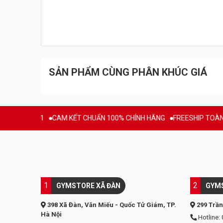
SẢN PHẨM CÙNG PHÂN KHÚC GIÁ
 2011
CAM KẾT CHUẨN 100% CHÍNH HÃNG
FREESHIP TOÀN QUỐC C
1
2
GYMSTORE XÃ ĐÀN
GYMS
398 Xã Đàn, Văn Miếu - Quốc Tử Giám, TP.
299 Trần
Hà Nội
Hotline: 