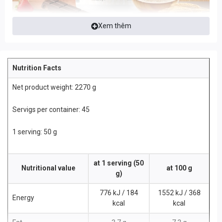
Xem thêm
Nutrition Facts
Net product weight: 2270 g
Servigs per container: 45
1 serving: 50 g
at 1 serving (50
Nutritional value
at 100 g
g)
776 kJ / 184
1552 kJ / 368
Energy
kcal
kcal