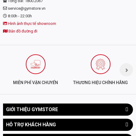
Tổng đài: 1800.2067
service@gymstore.vn
8:00h - 22:00h
Hình ảnh thực tế showroom
Bản đồ đường đi
MIỄN PHÍ VẬN CHUYỂN
THƯƠNG HIỆU CHÍNH HÃNG
OSTROVIT INSTANT OAT FLAKES - BỘT YẾN
GIỚI THIỆU GYMSTORE
MẠCH UỐNG LIỀN TIỆN LỢI, THƠM NGON, BỔ
DƯỠNG
HỖ TRỢ KHÁCH HÀNG
Bột yến mạch Ostrovit Instant Oat Flakes
là sự lựa chọn lý