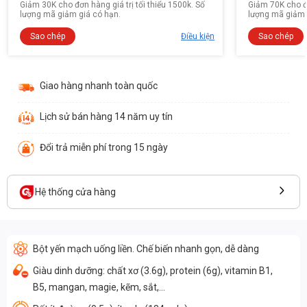
Giảm 30K cho đơn hàng giá trị tối thiểu 1500k. Số
Giảm 70K cho đơ
lượng mã giảm giá có hạn.
lượng mã giảm 
Sao chép
Điều kiện
Sao chép
Giao hàng nhanh toàn quốc
Lịch sử bán hàng 14 năm uy tín
Đổi trả miễn phí trong 15 ngày
Hệ thống cửa hàng
Bột yến mạch uống liền. Chế biến nhanh gọn, dễ dàng
Giàu dinh dưỡng: chất xơ (3.6g), protein (6g), vitamin B1,
B5, mangan, magie, kẽm, sắt,...