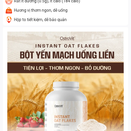
Rất ít đường (0.5g), ít calo (184 calo)
Hương vị thơm ngon, dễ uống
Hộp to tiết kiệm, dễ bảo quản