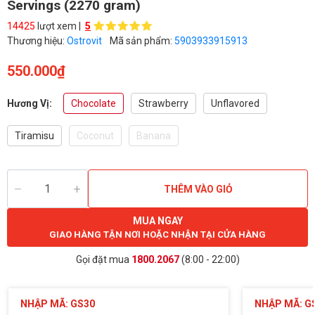
Servings (2270 gram)
14425
lượt xem |
5
Thương hiệu:
Ostrovit
Mã sản phẩm:
5903933915913
550.000₫
Hương Vị:
Chocolate
Strawberry
Unflavored
Tiramisu
Coconut
Banana
THÊM VÀO GIỎ
MUA NGAY
GIAO HÀNG TẬN NƠI HOẶC NHẬN TẠI CỬA HÀNG
Gọi đặt mua
1800.2067
(8:00 - 22:00)
NHẬP MÃ: GS30
NHẬP MÃ: G