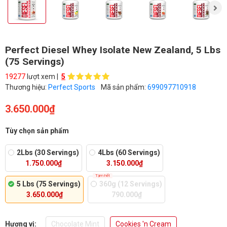
Perfect Diesel Whey Isolate New Zealand, 5 Lbs
(75 Servings)
19277
lượt xem |
5
Thương hiệu:
Perfect Sports
Mã sản phẩm:
699097710918
3.650.000₫
Tùy chọn sản phẩm
2Lbs (30 Servings)
4Lbs (60 Servings)
1.750.000₫
3.150.000₫
Tạm hết
5 Lbs (75 Servings)
360g (12 Servings)
3.650.000₫
790.000₫
Hương vị:
Chocolate Mint
Cookies 'n Cream