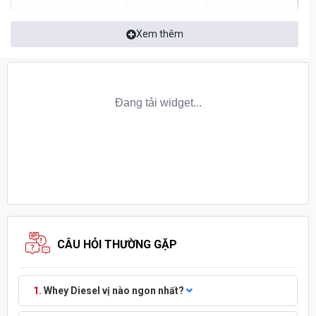
Sodium
40 mg
2%
Xem thêm
Total Carbohydrate
0g
0%
Dietary Fiber
0g
0%
Sugars
0g
0%
Protein
27g
54%
Calcium
125mg
10%
Iron
0.2mg
1%
Potassium
125mg
4%
INGREDIENTS:
New Zealand Whey Protein Isolate. Natural
CÂU HỎI THƯỜNG GẶP
Flavor, Callulose Gum, Stevia Extract.
Contains:
Whey (Milk). Produced in a facillity that also
Whey Diesel vị nào ngon nhất?
handles Sesame and Lecithin (Soybean).