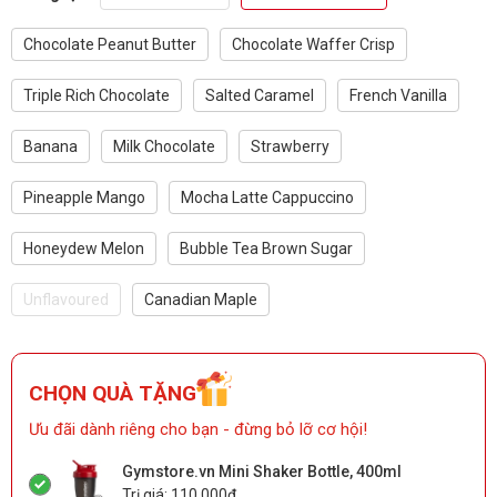
Chocolate Peanut Butter
Chocolate Waffer Crisp
Triple Rich Chocolate
Salted Caramel
French Vanilla
Banana
Milk Chocolate
Strawberry
Pineapple Mango
Mocha Latte Cappuccino
Honeydew Melon
Bubble Tea Brown Sugar
Unflavoured
Canadian Maple
CHỌN QUÀ TẶNG
Ưu đãi dành riêng cho bạn - đừng bỏ lỡ cơ hội!
Gymstore.vn Mini Shaker Bottle, 400ml
Trị giá: 110.000₫