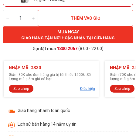
THÊM VÀO GIỎ
MUA NGAY
GIAO HÀNG TẬN NƠI HOẶC NHẬN TẠI CỬA HÀNG
Gọi đặt mua
1800.2067
(8:00 - 22:00)
NHẬP MÃ: GS30
NHẬP MÃ: G
Giảm 30K cho đơn hàng giá trị tối thiểu 1500k. Số
Giảm 70K cho đơ
lượng mã giảm giá có hạn.
lượng mã giảm 
Sao chép
Điều kiện
Sao chép
Giao hàng nhanh toàn quốc
Lịch sử bán hàng 14 năm uy tín