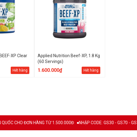
 BEEF-XP Clear
Applied Nutrition Beef-XP, 1.8 Kg
(60 Servings)
1.600.000₫
Hết hàng
Hết hàng
C CHO ĐƠN HÀNG TỪ 1.500.000Đ
NHẬP CODE: GS30 - GS70 - GS100 gi