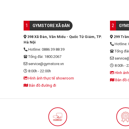
1
2
GYMSTORE XÃ ĐÀN
GYMS
398 Xã Đàn, Văn Miếu - Quốc Tử Giám, TP.
299 Trần
Hà Nội
Hotline: 
Hotline: 0886 39 88 39
Tổng đài
Tổng đài: 1800.2067
service
service@gymstore.vn
8:00h - 2
8:00h - 22:00h
Hình ảnh
Hình ảnh thực tế showroom
Bản đồ 
Bản đồ đường đi