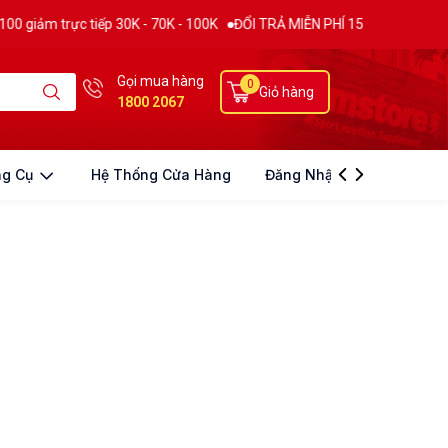
ảm trực tiếp 30K - 70K - 100K
ĐỔI TRẢ MIỄN PHÍ 15 NGÀY
THƯƠNG 
Gọi mua hàng
0
Giỏ hàng
1800 2067
ng Cụ
Hệ Thống Cửa Hàng
Đăng Nhập