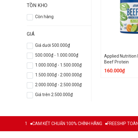
TỒN KHO
Còn hàng
GIÁ
Giá dưới 500.000₫
500.000₫ - 1.000.000₫
Applied Nutrition
Beef Protein
1.000.000₫ - 1.500.000₫
160.000₫
1.500.000₫ - 2.000.000₫
2.000.000₫ - 2.500.000₫
Giá trên 2.500.000₫
 TỪ 2011
CAM KẾT CHUẨN 100% CHÍNH HÃNG
FREESHIP TOÀN QUỐ