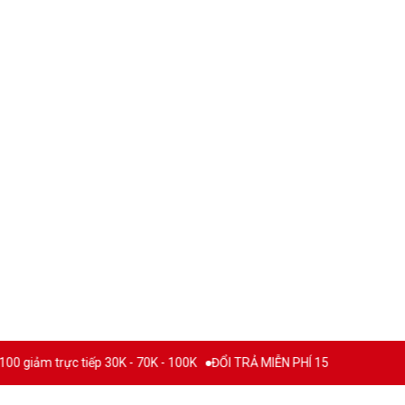
ảm trực tiếp 30K - 70K - 100K
ĐỔI TRẢ MIỄN PHÍ 15 NGÀY
THƯƠNG 