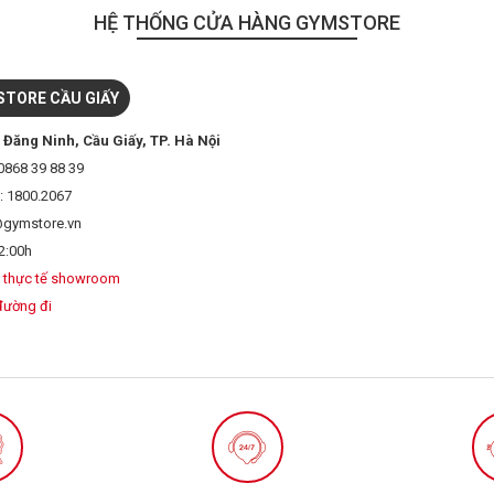
HỆ THỐNG CỬA HÀNG GYMSTORE
TORE CẦU GIẤY
 Đăng Ninh, Cầu Giấy, TP. Hà Nội
0868 39 88 39
: 1800.2067
@gymstore.vn
2:00h
 thực tế showroom
đường đi