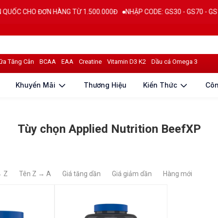
C CHO ĐƠN HÀNG TỪ 1.500.000Đ
NHẬP CODE: GS30 - GS70 - GS100 gi
ữa Tăng Cân
BCAA
EAA
Creatine
Vitamin D3 K2
Dầu cá Omega 3
Khuyến Mãi
Thương Hiệu
Kiến Thức
Cô
Tùy chọn Applied Nutrition BeefXP
→ Z
Tên Z → A
Giá tăng dần
Giá giảm dần
Hàng mới