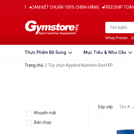
 TỪ 2011
CAM KẾT CHUẨN 100% CHÍNH HÃNG
FREESHIP TOÀN QUỐ
Whey Protein
S
Thực Phẩm Bổ Sung
Mục Tiêu & Nhu Cầu
Trang chủ
/
Tùy chọn Applied Nutrition BeefXP
Sắp xếp:
Tên A 
Khuyến mãi
Bán chạy