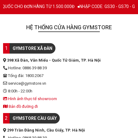
QUỐC CHO ĐƠN HÀNG TỪ 1.500.000Đ
NHẬP CODE: GS30 - GS70 - GS100
HỆ THỐNG CỬA HÀNG GYMSTORE
1
GYMSTORE XÃ ĐÀN
398 Xã Đàn, Văn Miếu - Quốc Tử Giám, TP. Hà Nội
Hotline: 0886 39 88 39
Tổng đài: 1800.2067
service@gymstore.vn
8:00h - 22:00h
Hình ảnh thực tế showroom
Bản đồ đường đi
2
GYMSTORE CẦU GIẤY
299 Trần Đăng Ninh, Cầu Giấy, TP. Hà Nội
Hotline: 0868 39 88 39