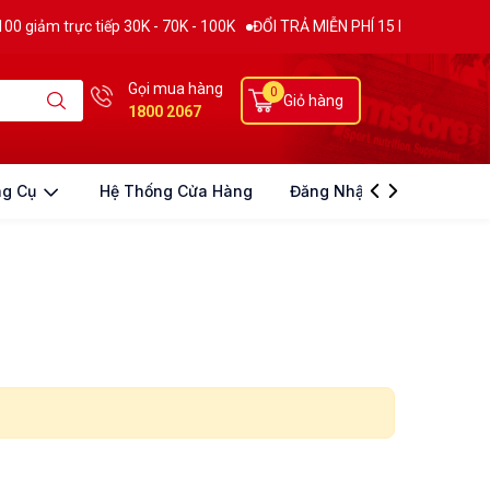
ảm trực tiếp 30K - 70K - 100K
ĐỔI TRẢ MIỄN PHÍ 15 NGÀY
THƯƠNG 
Gọi mua hàng
0
Giỏ hàng
1800 2067
ng Cụ
Hệ Thống Cửa Hàng
Đăng Nhập