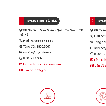
1
2
GYMSTORE XÃ ĐÀN
GYMS
398 Xã Đàn, Văn Miếu - Quốc Tử Giám, TP.
299 Trần
Hà Nội
Hotline: 
Hotline: 0886 39 88 39
Tổng đài
Tổng đài: 1800.2067
service
service@gymstore.vn
8:00h - 2
8:00h - 22:00h
Hình ảnh
Hình ảnh thực tế showroom
Bản đồ 
Bản đồ đường đi