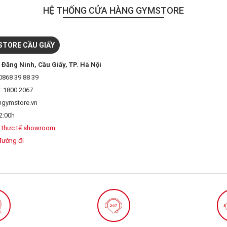
HỆ THỐNG CỬA HÀNG GYMSTORE
TORE CẦU GIẤY
 Đăng Ninh, Cầu Giấy, TP. Hà Nội
0868 39 88 39
: 1800.2067
@gymstore.vn
2:00h
 thực tế showroom
đường đi