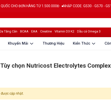
C CHO ĐƠN HÀNG TỪ 1.500.000Đ
NHẬP CODE: GS30 - GS70 - GS100 gi
ữa Tăng Cân
BCAA
EAA
Creatine
Vitamin D3 K2
Dầu cá Omega 3
Khuyến Mãi
Thương Hiệu
Kiến Thức
Cô
Tùy chọn Nutricost Electrolytes Complex
được cập nhật.