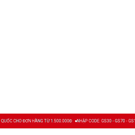
C CHO ĐƠN HÀNG TỪ 1.500.000Đ
NHẬP CODE: GS30 - GS70 - GS100 gi