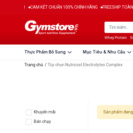
 TỪ 2011
CAM KẾT CHUẨN 100% CHÍNH HÃNG
FREESHIP TOÀN QUỐ
Whey Protein
S
Thực Phẩm Bổ Sung
Mục Tiêu & Nhu Cầu
Trang chủ
/
Tùy chọn Nutricost Electrolytes Complex
Khuyến mãi
Sản phẩm đang 
Bán chạy