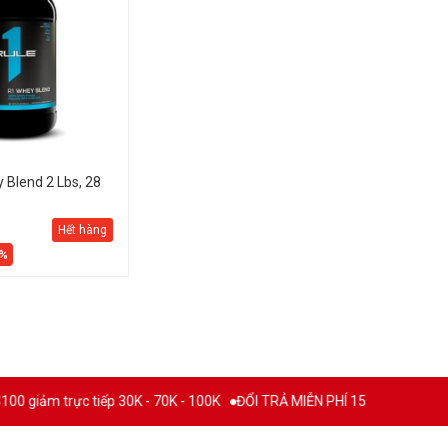
 Blend 2 Lbs, 28
Hết hàng
8%
ảm trực tiếp 30K - 70K - 100K
ĐỔI TRẢ MIỄN PHÍ 15 NGÀY
THƯƠNG 