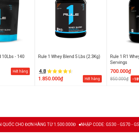
 10Lbs - 140
Rule 1 Whey Blend 5 Lbs (2.3Kg)
Rule 1 R1 Whey
Servings
4.8
700.000₫
Hết hàng
1.850.000₫
850.000₫
Hết hàng
-1
ỐC CHO ĐƠN HÀNG TỪ 1.500.000Đ
NHẬP CODE: GS30 - GS70 - GS100 gi