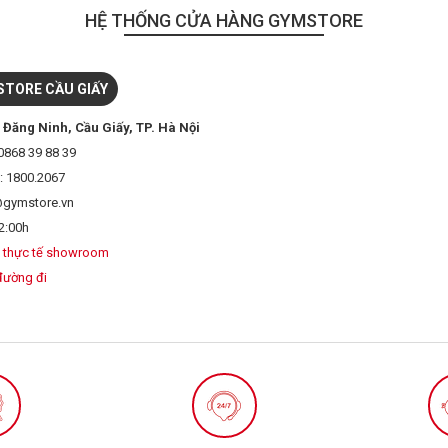
HỆ THỐNG CỬA HÀNG GYMSTORE
TORE CẦU GIẤY
 Đăng Ninh, Cầu Giấy, TP. Hà Nội
0868 39 88 39
: 1800.2067
@gymstore.vn
2:00h
 thực tế showroom
đường đi