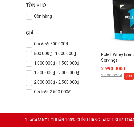
TỒN KHO
Còn hàng
GIÁ
Giá dưới 500.000₫
500.000₫ - 1.000.000₫
Rule1 Whey Blend
Servings
1.000.000₫ - 1.500.000₫
2.990.000₫
1.500.000₫ - 2.000.000₫
3.090.000₫
-3%
2.000.000₫ - 2.500.000₫
Giá trên 2.500.000₫
 TỪ 2011
CAM KẾT CHUẨN 100% CHÍNH HÃNG
FREESHIP TOÀN QU