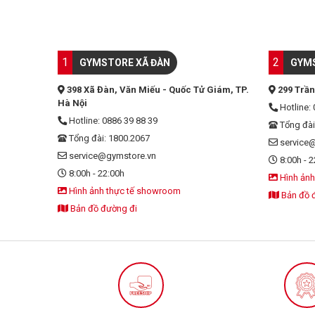
1
2
GYMSTORE XÃ ĐÀN
GYMS
398 Xã Đàn, Văn Miếu - Quốc Tử Giám, TP.
299 Trần
Hà Nội
Hotline: 
Hotline: 0886 39 88 39
Tổng đài
Tổng đài: 1800.2067
service
service@gymstore.vn
8:00h - 2
8:00h - 22:00h
Hình ảnh
Hình ảnh thực tế showroom
Bản đồ 
Bản đồ đường đi