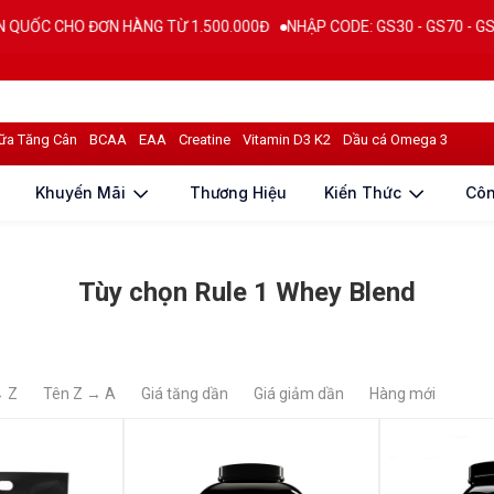
ỐC CHO ĐƠN HÀNG TỪ 1.500.000Đ
NHẬP CODE: GS30 - GS70 - GS100 gi
ữa Tăng Cân
BCAA
EAA
Creatine
Vitamin D3 K2
Dầu cá Omega 3
Khuyến Mãi
Thương Hiệu
Kiến Thức
Cô
Tùy chọn Rule 1 Whey Blend
→ Z
Tên Z → A
Giá tăng dần
Giá giảm dần
Hàng mới