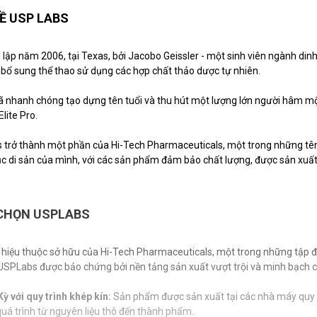
Ề USP LABS
lập năm 2006, tại Texas, bởi Jacobo Geissler - một sinh viên ngành din
 bổ sung thể thao sử dụng các hợp chất thảo dược tự nhiên.
 nhanh chóng tạo dựng tên tuổi và thu hút một lượng lớn người hâm 
lite Pro.
trở thành một phần của Hi-Tech Pharmaceuticals, một trong những tên 
tục di sản của mình, với các sản phẩm đảm bảo chất lượng, được sản xuất
 CHỌN USPLABS
hiệu thuộc sở hữu của Hi-Tech Pharmaceuticals, một trong những tập đ
SPLabs được bảo chứng bởi nền tảng sản xuất vượt trội và minh bạch c
Kỳ với quy trình khép kín:
Sản phẩm được sản xuất tại các nhà máy quy m
quá trình từ nguyên liệu thô đến thành phẩm.