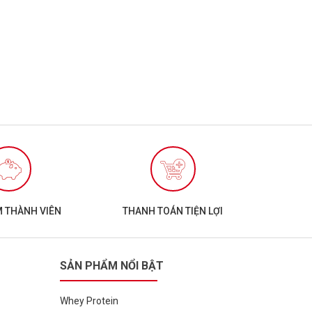
sinh học
M THÀNH VIÊN
THANH TOÁN TIỆN LỢI
hế độ ăn tăng cơ giảm mỡ, người bận rộn ăn uống thiếu
SẢN PHẨM NỔI BẬT
Whey Protein