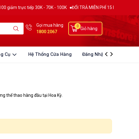
m trực tiếp 30K - 70K - 100K
ĐỔI TRẢ MIỄN PHÍ 15 NGÀY
THƯƠNG H
Gọi mua hàng
0
Giỏ hàng
1800 2067
ng Cụ
Hệ Thống Cửa Hàng
Đăng Nhập
g thể thao hàng đầu tại Hoa Kỳ.