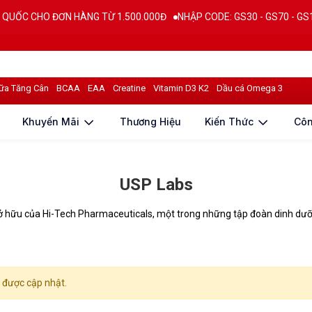
 CHO ĐƠN HÀNG TỪ 1.500.000Đ
NHẬP CODE: GS30 - GS70 - GS100 giả
ữa Tăng Cân
BCAA
EAA
Creatine
Vitamin D3 K2
Dầu cá Omega 3
Khuyến Mãi
Thương Hiệu
Kiến Thức
Cô
USP Labs
ở hữu của Hi-Tech Pharmaceuticals, một trong những tập đoàn dinh dưỡn
được cập nhật.