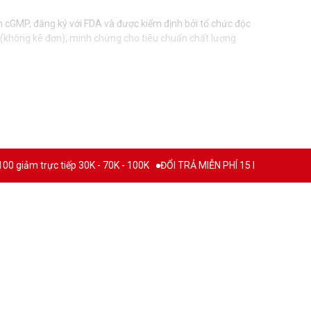
 cGMP, đăng ký với FDA và được kiểm định bởi tổ chức độc
 (không kê đơn), minh chứng cho tiêu chuẩn chất lượng
hát triển các công thức mới dựa trên nền tảng khoa học,
ợc kiểm soát nghiêm ngặt và được tạo ra trong một môi
m trực tiếp 30K - 70K - 100K
ĐỔI TRẢ MIỄN PHÍ 15 NGÀY
THƯƠNG H