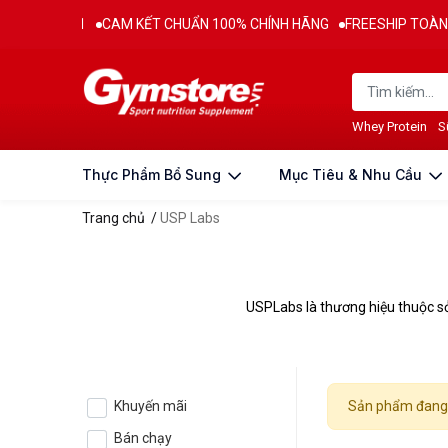
TỪ 2011
CAM KẾT CHUẨN 100% CHÍNH HÃNG
FREESHIP TOÀN QUỐC
Whey Protein
S
Thực Phẩm Bổ Sung
Mục Tiêu & Nhu Cầu
Trang chủ
/
USP Labs
USPLabs là thương hiệu thuộc s
Khuyến mãi
Sản phẩm đang 
Bán chạy