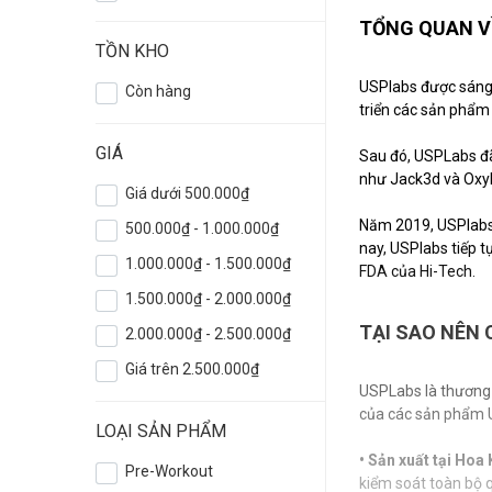
TỔNG QUAN V
TỒN KHO
USPlabs được sáng 
Còn hàng
triển các sản phẩm
GIÁ
Sau đó, USPLabs đã
như Jack3d và OxyE
Giá dưới 500.000₫
Năm 2019, USPlabs 
500.000₫ - 1.000.000₫
nay, USPlabs tiếp 
1.000.000₫ - 1.500.000₫
FDA của Hi-Tech.
1.500.000₫ - 2.000.000₫
TẠI SAO NÊN
2.000.000₫ - 2.500.000₫
Giá trên 2.500.000₫
USPLabs là thương 
của các sản phẩm U
LOẠI SẢN PHẨM
• Sản xuất tại Hoa 
Pre-Workout
kiểm soát toàn bộ 