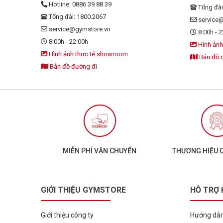
Hotline: 0886 39 88 39
•
Bùng nổ năng lượn
Tổng đài
•
Tăng sức mạnh, sứ
Tổng đài: 1800.2067
service
•
Hỗ trợ tập luyện ở
service@gymstore.vn
8:00h - 2
8:00h - 22:00h
Hình ảnh
Đối tượng phù hợp
Hình ảnh thực tế showroom
Bản đồ 
Bản đồ đường đi
USPLabs Hydro
Đặc điểm nổi bật:
Công dụng chính:
•
Cung cấp nguồn pro
•
Hỗ trợ phục hồi c
MIỄN PHÍ VẬN CHUYỂN
THƯƠNG HIỆU 
•
Thúc đẩy phát tri
Đối tượng phù hợp
GIỚI THIỆU GYMSTORE
HỖ TRỢ
protein
Giới thiệu công ty
Hướng dẫn