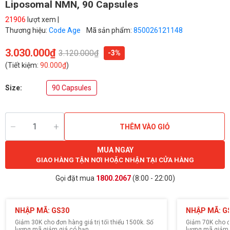
Liposomal NMN, 90 Capsules
21906
lượt xem |
Thương hiệu:
Code Age
Mã sản phẩm:
850026121148
3.030.000₫
3.120.000₫
-3%
(Tiết kiệm:
90.000₫
)
Size:
90 Capsules
THÊM VÀO GIỎ
MUA NGAY
GIAO HÀNG TẬN NƠI HOẶC NHẬN TẠI CỬA HÀNG
Gọi đặt mua
1800.2067
(8:00 - 22:00)
NHẬP MÃ: GS30
NHẬP MÃ: G
Giảm 30K cho đơn hàng giá trị tối thiểu 1500k. Số
Giảm 70K cho đơ
lượng mã giảm giá có hạn.
lượng mã giảm 