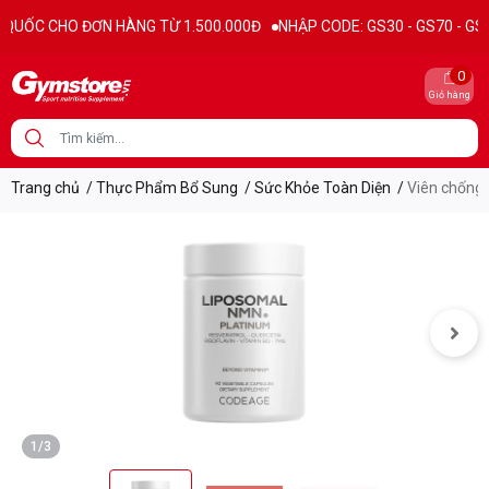
Thông tin sản phẩm
Đặc điểm nổi bật
Thành phần dinh dưỡ
ỐC CHO ĐƠN HÀNG TỪ 1.500.000Đ
NHẬP CODE: GS30 - GS70 - GS100 gi
0
Giỏ hàng
Trang chủ
/
Thực Phẩm Bổ Sung
/
Sức Khỏe Toàn Diện
/
Viên chống 
1/3