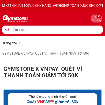
M KẾT CHUẨN 100% CHÍNH HÃNG
FREESHIP TOÀN QUỐC CHO ĐƠN HÀ
0
Giỏ hàng
Trang chủ
/
GYMSTORE X VNPAY: QUÉT VÍ THANH TOÁN GIẢM TỚI 50K
GYMSTORE X VNPAY: QUÉT VÍ
THANH TOÁN GIẢM TỚI 50K