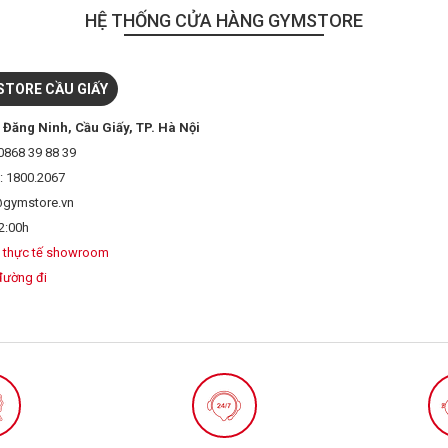
HỆ THỐNG CỬA HÀNG GYMSTORE
TORE CẦU GIẤY
 Đăng Ninh, Cầu Giấy, TP. Hà Nội
0868 39 88 39
: 1800.2067
@gymstore.vn
2:00h
 thực tế showroom
đường đi