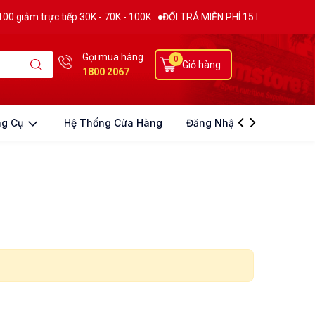
ảm trực tiếp 30K - 70K - 100K
ĐỔI TRẢ MIỄN PHÍ 15 NGÀY
THƯƠNG 
Gọi mua hàng
0
Giỏ hàng
1800 2067
ng Cụ
Hệ Thống Cửa Hàng
Đăng Nhập