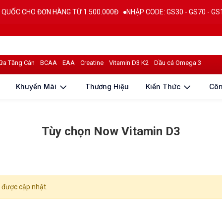
C CHO ĐƠN HÀNG TỪ 1.500.000Đ
NHẬP CODE: GS30 - GS70 - GS100 gi
ữa Tăng Cân
BCAA
EAA
Creatine
Vitamin D3 K2
Dầu cá Omega 3
Khuyến Mãi
Thương Hiệu
Kiến Thức
Cô
Tùy chọn Now Vitamin D3
được cập nhật.