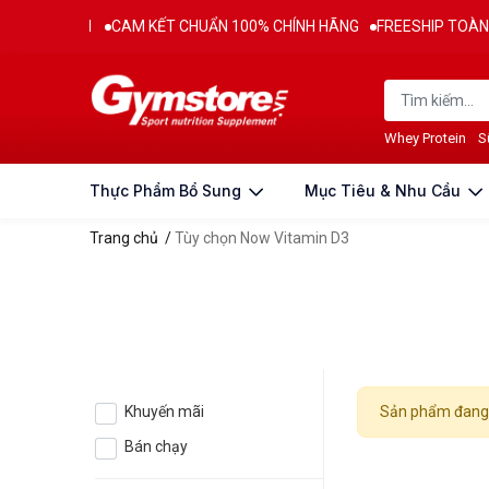
 TỪ 2011
CAM KẾT CHUẨN 100% CHÍNH HÃNG
FREESHIP TOÀN QUỐ
Whey Protein
S
Thực Phẩm Bổ Sung
Mục Tiêu & Nhu Cầu
Trang chủ
/
Tùy chọn Now Vitamin D3
Khuyến mãi
Sản phẩm đang 
Bán chạy