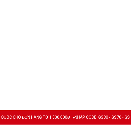
C CHO ĐƠN HÀNG TỪ 1.500.000Đ
NHẬP CODE: GS30 - GS70 - GS100 gi