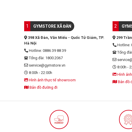
1
2
GYMSTORE XÃ ĐÀN
GYMS
398 Xã Đàn, Văn Miếu - Quốc Tử Giám, TP.
299 Trần
Hà Nội
Hotline: 
Hotline: 0886 39 88 39
Tổng đài
Tổng đài: 1800.2067
service
service@gymstore.vn
8:00h - 2
8:00h - 22:00h
Hình ảnh
Hình ảnh thực tế showroom
Bản đồ 
Bản đồ đường đi