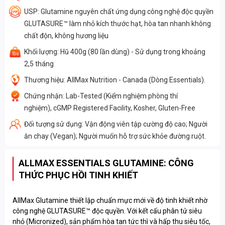
USP: Glutamine nguyên chất ứng dụng công nghệ độc quyền
GLUTASURE™ làm nhỏ kích thước hạt, hòa tan nhanh không
chất độn, không hương liệu
Khối lượng: Hũ 400g (80 lần dùng) - Sử dụng trong khoảng
2,5 tháng
Thương hiệu: AllMax Nutrition - Canada (Dòng Essentials).
Chứng nhận: Lab-Tested (Kiểm nghiệm phòng thí
nghiệm), cGMP Registered Facility, Kosher, Gluten-Free
Đối tượng sử dụng: Vận động viên tập cường độ cao; Người
ăn chay (Vegan); Người muốn hỗ trợ sức khỏe đường ruột.
ALLMAX ESSENTIALS GLUTAMINE: CÔNG
THỨC PHỤC HỒI TINH KHIẾT
AllMax Glutamine thiết lập chuẩn mực mới về độ tinh khiết nhờ
công nghệ GLUTASURE™ độc quyền. Với kết cấu phân tử siêu
nhỏ (Micronized), sản phẩm hòa tan tức thì và hấp thu siêu tốc,