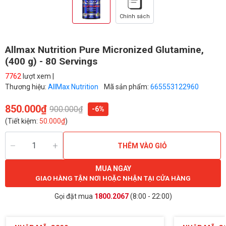
Chính sách
Allmax Nutrition Pure Micronized Glutamine,
(400 g) - 80 Servings
7762
lượt xem |
Thương hiệu:
AllMax Nutrition
Mã sản phẩm:
665553122960
850.000₫
900.000₫
-6%
(Tiết kiệm:
50.000₫
)
THÊM VÀO GIỎ
MUA NGAY
GIAO HÀNG TẬN NƠI HOẶC NHẬN TẠI CỬA HÀNG
Gọi đặt mua
1800.2067
(8:00 - 22:00)