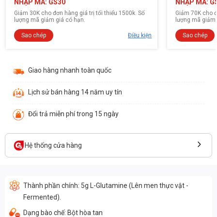
NHẬP MÃ: GS30
NHẬP MÃ: G
Giảm 30K cho đơn hàng giá trị tối thiểu 1500k. Số
Giảm 70K cho đơ
lượng mã giảm giá có hạn.
lượng mã giảm 
Sao chép
Điều kiện
Sao chép
Giao hàng nhanh toàn quốc
Lịch sử bán hàng 14 năm uy tín
Đổi trả miễn phí trong 15 ngày
Hệ thống cửa hàng
Thành phần chính: 5g L-Glutamine (Lên men thực vật -
Fermented).
Dạng bào chế: Bột hòa tan