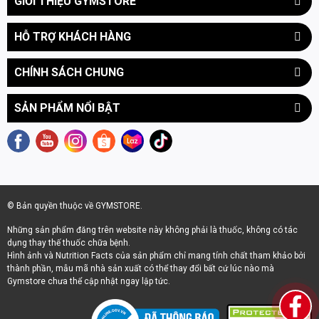
GIỚI THIỆU GYMSTORE
•
Độ tinh khiết:
Sản phẩm là L-Glutamine nguyên chất, không
HỖ TRỢ KHÁCH HÀNG
chất độn, không hương liệu, không màu nhân tạo.
•
Bảo chứng chất lượng:
Mỗi lô hàng đều phải trải qua quy trình
CHÍNH SÁCH CHUNG
kiểm tra phòng thí nghiệm (Lab-Tested) nghiêm ngặt để đảm
bảo độ tinh khiết tuyệt đtrước khi đến tay người dùng, tuân thủ
SẢN PHẨM NỔI BẬT
tiêu chuẩn cGMP khắt khe của Canada.
LỢI ÍCH KHI DÙNG ALLMAX GLUTAMINE
Hỗ trợ quá trình phục hồi và hạn chế dị hóa cơ bắp
© Bản quyền thuộc về GYMSTORE.
Tập luyện cường độ cao khiến nồng độ Cortisol (hormone căng
Những sản phẩm đăng trên website này không phải là thuốc, không có tác
thẳng) tăng vọt - nguyên nhân chính gây phá hủy cơ bắp.
dụng thay thế thuốc chữa bệnh.
Hình ảnh và Nutrition Facts của sản phẩm chỉ mang tính chất tham khảo bởi
Allmax Glutamine đóng vai trò như một "chất đệm" chống dị
thành phần, mẫu mã nhà sản xuất có thể thay đổi bất cứ lúc nào mà
hóa mạnh mẽ, giúp ức chế tác động tiêu cực của Cortisol vào
Gymstore chưa thể cập nhật ngay lập tức.
quá trình tổng hợp protein và duy trì môi trường đồng hóa lý
tưởng.