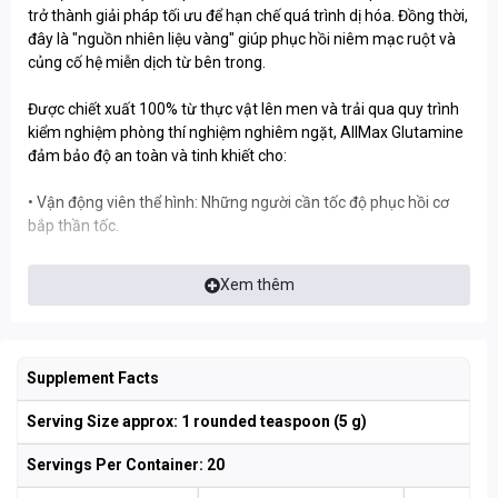
trở thành giải pháp tối ưu để hạn chế quá trình dị hóa. Đồng thời,
đây là "nguồn nhiên liệu vàng" giúp phục hồi niêm mạc ruột và
củng cố hệ miễn dịch từ bên trong.
Được chiết xuất 100% từ thực vật lên men và trải qua quy trình
kiểm nghiệm phòng thí nghiệm nghiêm ngặt, AllMax Glutamine
đảm bảo độ an toàn và tinh khiết cho:
• Vận động viên thể hình: Những người cần tốc độ phục hồi cơ
bắp thần tốc.
• Vận động viên sức bền: Đối tượng thường xuyên trải qua các
Xem thêm
chu kỳ tập luyện khắc nghiệt.
• Người đang ăn kiêng (Cutting): Những ai đang thiếu hụt calo
hoặc chịu áp lực thể chất cao.
Supplement Facts
• Người quan tâm sức khỏe: Bất kỳ ai muốn cải thiện hệ tiêu hóa
Serving Size approx: 1 rounded teaspoon (5 g)
và đề kháng một cách tự nhiên.
Servings Per Container: 20
Xem thêm các sản phẩm cùng hãng:
Allmax