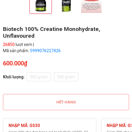
Biotech 100% Creatine Monohydrate,
Unflavoured
26850
lượt xem |
Mã sản phẩm:
5999076227426
600.000₫
Khối lượng:
300 gram
500 gram
HẾT HÀNG
NHẬP MÃ: GS30
NHẬP MÃ: G