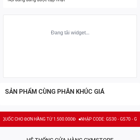
SẢN PHẨM CÙNG PHÂN KHÚC GIÁ
UỐC CHO ĐƠN HÀNG TỪ 1.500.000Đ
NHẬP CODE: GS30 - GS70 - GS100 