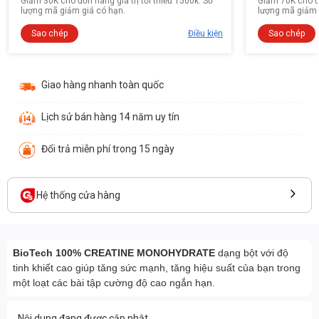
Giảm 30K cho đơn hàng giá trị tối thiểu 1500k. Số
Giảm 70K cho đơ
lượng mã giảm giá có hạn.
lượng mã giảm 
Sao chép
Điều kiện
Sao chép
Giao hàng nhanh toàn quốc
Lịch sử bán hàng 14 năm uy tín
Đổi trả miễn phí trong 15 ngày
Hệ thống cửa hàng
BioTech 100% CREATINE MONOHYDRATE
dạng bột với độ
tinh khiết cao giúp tăng sức mạnh, tăng hiệu suất của bạn trong
một loạt các bài tập cường độ cao ngắn hạn.
Nội dung đang được cập nhật