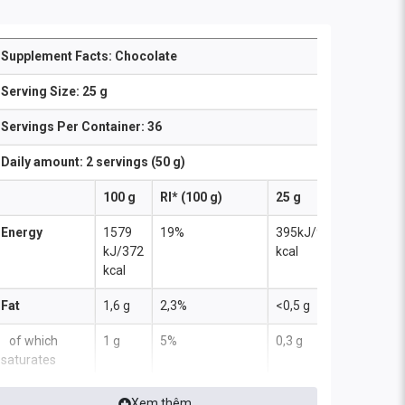
Supplement Facts: Chocolate
Serving Size: 25 g
Servings Per Container:
36
Daily amount: 2 servings (50 g)
100 g
RI* (100 g)
25 g
50 g
Energy
1579
19%
395kJ/93
790
kJ/372
kcal
kJ/186
kcal
kcal
Fat
1,6 g
2,3%
<0,5 g
0,5 g
of which
1 g
5%
0,3 g
0,5 g
saturates
Carbohydrate
5,2 g
2%
1,3 g
2,6 g
Xem thêm