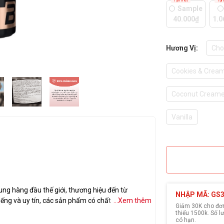
Tạm hết
Tạm
Sample
40.000₫
1.0
Hương Vị:
Cho
Cookies & Crea
Coconut Cream
Vanilla
ng hàng đầu thế giới, thương hiệu đến từ
NHẬP MÃ: GS
iếng và uy tín, các sản phẩm có chất lượng cao.
...Xem thêm
Giảm 30K cho đơn 
thiểu 1500k. Số 
có hạn.