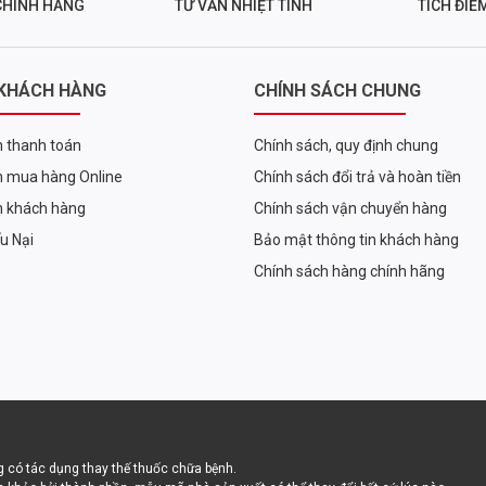
CHÍNH HÃNG
TƯ VẤN NHIỆT TÌNH
TÍCH ĐIỂ
i công nghệ CFM giúp loại bỏ hoàn toàn tạp chất, 0 lactose, 0
 KHÁCH HÀNG
CHÍNH SÁCH CHUNG
trị sinh học cao của sản phẩm.
uất whey bằng hệ thống màng lọc siêu nhỏ nhằm giữ lại những
 thanh toán
Chính sách, quy định chung
coi là phương pháp tiên tiến nhất.
 mua hàng Online
Chính sách đổi trả và hoàn tiền
h khách hàng
Chính sách vận chuyển hàng
ếu Nại
Bảo mật thông tin khách hàng
Chính sách hàng chính hãng
c hấp thu dễ dàng, nhanh chóng cung cấp những dưỡng chất quan
ạng đầy hơi, khó tiêu.
hức, hỗ trợ sửa chữa và phục hồi hiệu quả những tế bào cơ bị
 có tác dụng thay thế thuốc chữa bệnh.