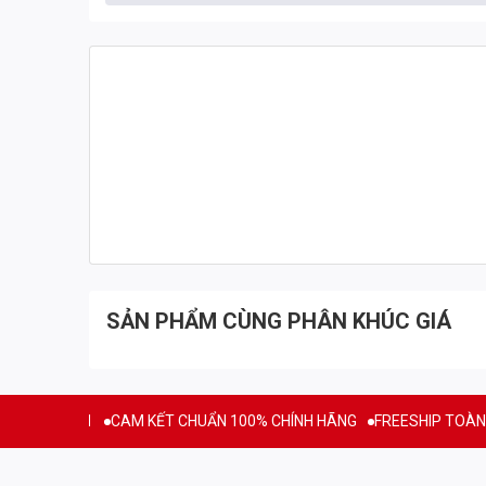
ISO WHEY ZERO BIOTECH - PHÁT TRIỂN 
ISO Whey Zero 2lbs
là dòng Whey Isolate cao cấp với 4 
cấp cho bạn nguồn protein tinh khiết, dồi dào, hấp thụ 
đầy hơi, khó tiêu.
ISO Whey Zero 908g cũng là sự lựa chọn tuyệt vời dành 
mai,…). Sản phẩm còn bổ sung thêm BCAA và glutamine g
nặng.
SẢN PHẨM CÙNG PHÂN KHÚC GIÁ
ISO Whey Zero 2lbs là sản phẩm bổ sung protein bán ch
hình nổi tiếng đến từ Hungary. Sản phẩm của BioTechUSA
giới. Do đó bạn có thể hoàn toàn yên tâm về chất lượng và
2011
CAM KẾT CHUẨN 100% CHÍNH HÃNG
FREESHIP TOÀN QUỐC CH
=> Các sản phẩm cùng hãng hỗ trợ tập luyện:
BiotechU