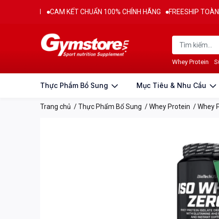
2011
CAM KẾT CHUẨN 100% CHÍNH HÃNG
FREESHIP TOÀN QUỐC CH
Thông tin sản phẩm
Đặc điểm nổi bật & Thành phầ
Whey Protein
S
Thực Phẩm Bổ Sung
Mục Tiêu & Nhu Cầu
Trang chủ
/
Thực Phẩm Bổ Sung
/
Whey Protein
/
Whey P