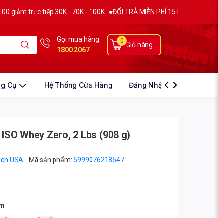
ực tiếp 30K - 70K - 100K
ĐỔI TRẢ MIỄN PHÍ 15 NGÀY
THƯƠNG HIỆU 
Gọi mua hàng
0
Giỏ hàng
1800 2067
ng Cụ
Hệ Thống Cửa Hàng
Đăng Nhập
ISO Whey Zero, 2 Lbs (908 g)
ech USA
Mã sản phẩm:
5999076218547
ẩm