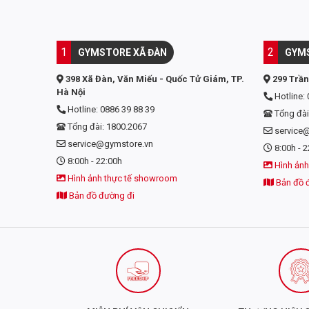
THÀNH PHẦN CỦA ISO WHEY ZERO 908
1
2
GYMSTORE XÃ ĐÀN
GYMS
Thành phần
21g Protein (100%
398 Xã Đàn, Văn Miếu - Quốc Tử Giám, TP.
299 Trần
Hà Nội
Amino Acid
4.5g BCAAs, 9.5g
Hotline: 
Hotline: 0886 39 88 39
Tổng đài
Đóng gói
Hộp 2lbs = 908g ~
Tổng đài: 1800.2067
service
service@gymstore.vn
Xuất xứ
BioTechUSA - Hu
8:00h - 2
8:00h - 22:00h
Hình ảnh
Hình ảnh thực tế showroom
ƯU ĐIỂM NỔI BẬT CỦA ISO WHEY ZERO 2
Bản đồ 
Bản đồ đường đi
HÀM LƯỢNG PROTEIN CAO
Hàm lượng Protein chiếm đến 88% trong bảng thành phần
thường của whey protein.