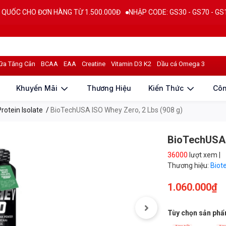
O ĐƠN HÀNG TỪ 1.500.000Đ
NHẬP CODE: GS30 - GS70 - GS100 giảm tr
n dinh dưỡng
Đánh giá sản phẩm
ữa Tăng Cân
BCAA
EAA
Creatine
Vitamin D3 K2
Dầu cá Omega 3
Khuyến Mãi
Thương Hiệu
Kiến Thức
Cô
rotein Isolate
/
BioTechUSA ISO Whey Zero, 2 Lbs (908 g)
BioTechUSA 
36000
lượt xem |
Thương hiệu:
Biot
1.060.000₫
Tùy chọn sản ph