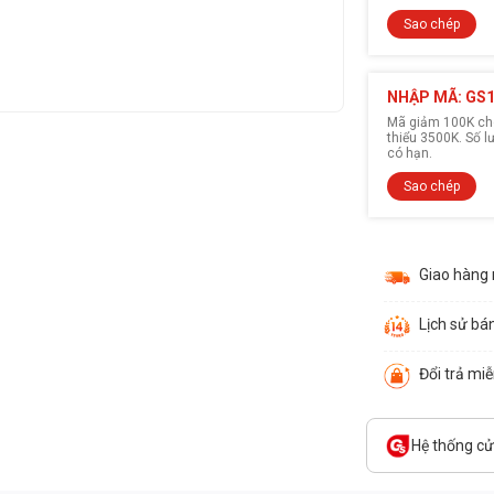
Sao chép
NHẬP MÃ: GS
Mã giảm 100K cho
thiểu 3500K. Số 
có hạn.
Sao chép
Giao hàng
Lịch sử bá
Đổi trả mi
Hệ thống c