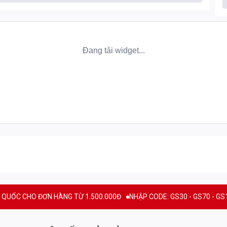
CƠ BẮP TỐI ĐA
không: 0 lactose, 0 đường, 0 gluten, 0 dầu cọ. Sản phẩm cung
nhanh, giúp hỗ trợ xây dựng cơ bắp cực kỳ hiệu quả mà không gây
cho những người không dung nạp lactose (bị dị ứng sữa, bơ, phô
iúp giảm đau nhức và tăng tốc độ phục hồi cơ bắp sau khi tập
ạy nhất của BiotechUSA - thương hiệu chuyên về dinh dưỡng thể
 hiện đang được phân phối tới gần 100 quốc gia trên toàn thế
 thông tin ghi trên bao bì là chính xác 100%.
O ĐƠN HÀNG TỪ 1.500.000Đ
NHẬP CODE: GS30 - GS70 - GS100 giảm tr
SA