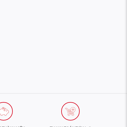
1178
638
Aspartic
2141
Isoleucine*
Cysteine
mg
mg
Acid
mg
Lutamine
2170
and
4302
357
Leucine*
Glycine
mg
Glutamic
mg
mg
Acid
1839
1106
951
Lysine
Proline
Serine
mg
mg
mg
470
596
Methionine
Tyrosine
mg
mg
693
Phenylalanine
mg
1294
Threonine
mg
342
Tryptophan
mg