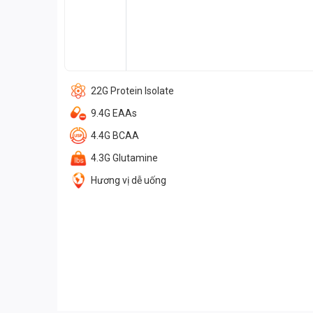
22G Protein Isolate
9.4G EAAs
4.4G BCAA
4.3G Glutamine
Hương vị dễ uống