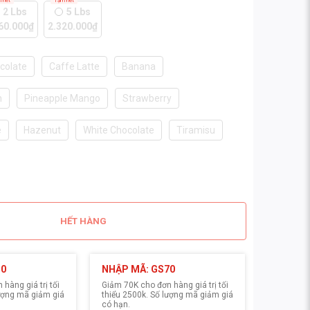
 hết
Tạm hết
2 Lbs
5 Lbs
60.000₫
2.320.000₫
colate
Caffe Latte
Banana
m
Pineapple Mango
Strawberry
e
Hazenut
White Chocolate
Tiramisu
HẾT HÀNG
30
NHẬP MÃ: GS70
hàng giá trị tối
Giảm 70K cho đơn hàng giá trị tối
lượng mã giảm giá
thiểu 2500k. Số lượng mã giảm giá
có hạn.