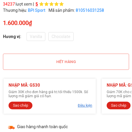
34237
lượt xem |
5
Thương hiệu:
BPI Sport
Mã sản phẩm:
810516031258
1.600.000₫
Hương vị:
Vanilla
Chocolate
HẾT HÀNG
NHẬP MÃ: GS30
NHẬP MÃ: G
Giảm 30K cho đơn hàng giá trị tối thiểu 1500k. Số
Giảm 70K cho đơ
lượng mã giảm giá có hạn.
lượng mã giảm 
Sao chép
Điều kiện
Sao chép
Giao hàng nhanh toàn quốc