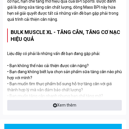
cơ nạc, hạn chế tăng mỡ hiệu quả của BPI Sports. Được đánh
giá là dòng sữa tăng cân chất lượng, dòng Mass BPI này hứa
hẹn sẽ giải quyết được tất cả những vấn đề bạn gặp phải trong
quá trình cải thiện cân nặng.
BULK MUSCLE XL - TĂNG CÂN, TĂNG CƠ NẠC
HIỆU QUẢ
Liệu đây có phải là những vấn đề bạn đang gặp phải:
• Bạn không thể nào cải thiện được cân nặng?
• Bạn đang không biết lựa chọn sản phẩm sữa tăng cân nào phù
hợp với mình? ️
• Bạn muốn tìm thực phẩm bổ sung hỗ trợ tăng cân với giá
thành hợp lý mà vẫn đảm bảo chất lượng? ️
• Bạn muốn tăng cân nhanh nhưng hạn chế tăng mỡ?
Xem thêm
Sản phẩm sữa tăng cân tăng cơ nạc Bulk Muscle 15lbs của
thương hiệu đình đám - BPI Sports sẽ giải quyết được tất cả
những nỗi băn khoăn trên của bạn.