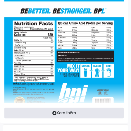
BULK MUSCLE XL CÓ XUẤT XỨ NHƯ THẾ NÀO?
Bulk Muscle XL, hay còn gọi là Mass BPI là một thành viên trong
đại gia đình BPI Sports - hãng Thực phẩm thể hình uy tín tại Mỹ.
Sản phẩm của BPI SPORTS hiện nay đang có mặt trên hơn 100
quốc gia và đều được công nhận đạt chuẩn GMP (Good
manufacturing practices) – tiêu chuẩn về an toàn sức khỏe của
thế giới.
=> Các sản phẩm cùng hãng hỗ trợ tập luyện:
BPI SPORTS
BRAND
THÀNH PHẦN CHÍNH CỦA BULK MUSCLE XL
Nutrition
820 calo -
50G Protein - 142G Carb - 6G
Fat - 9G Sugar
Xem thêm
Protein
Whey Concentrate, Micellar Casein, Egg
White