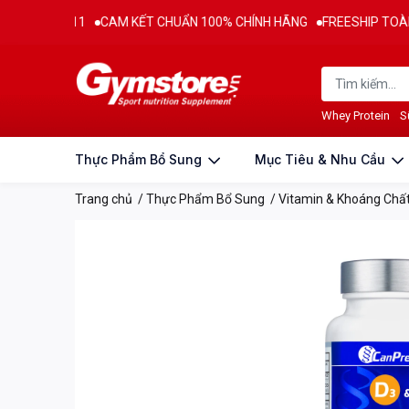
Ừ 2011
CAM KẾT CHUẨN 100% CHÍNH HÃNG
FREESHIP TOÀN QUỐC 
Thông tin sản phẩm
Đặc điểm nổi bật & Thành phầ
Whey Protein
S
Thực Phẩm Bổ Sung
Mục Tiêu & Nhu Cầu
Trang chủ
/
Thực Phẩm Bổ Sung
/
Vitamin & Khoáng Chấ