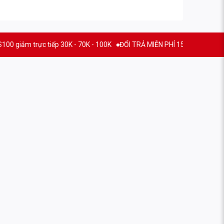
trực tiếp 30K - 70K - 100K
ĐỔI TRẢ MIỄN PHÍ 15 NGÀY
THƯƠNG HIỆ