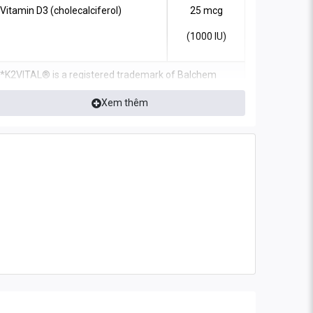
Vitamin D3 (cholecalciferol)
25 mcg
(1000 IU)
*K2VITAL® is a registered trademark of Balchem
Corporation or its subsidiaries.
Xem thêm
Non-Medicinal Ingredients:
Organic virgin coconut
oil (yielding 65% - 75% medium chain triglycerides)**,
bovine gelatin, glycerin, purified water.