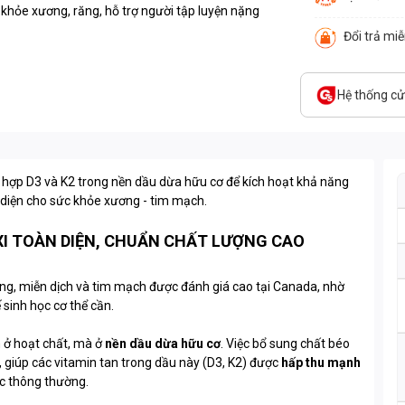
 khỏe xương, răng, hỗ trợ người tập luyện nặng
Đổi trả mi
Hệ thống c
 hợp D3 và K2 trong nền dầu dừa hữu cơ để kích hoạt khả năng
 diện cho sức khỏe xương - tim mạch.
XI TOÀN DIỆN, CHUẨN CHẤT LƯỢNG CAO
ng, miễn dịch và tim mạch được đánh giá cao tại Canada, nhờ
 sinh học cơ thể cần.
 ở hoạt chất, mà ở
nền dầu dừa hữu cơ
. Việc bổ sung chất béo
 giúp các vitamin tan trong dầu này (D3, K2) được
hấp thu mạnh
ức thông thường.