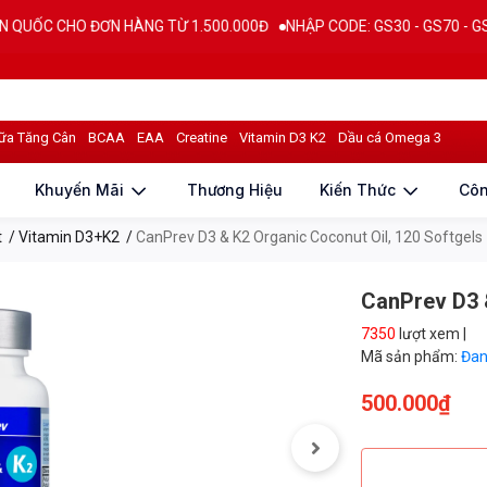
CHO ĐƠN HÀNG TỪ 1.500.000Đ
NHẬP CODE: GS30 - GS70 - GS100 giảm 
n dinh dưỡng
Đánh giá sản phẩm
ữa Tăng Cân
BCAA
EAA
Creatine
Vitamin D3 K2
Dầu cá Omega 3
Khuyến Mãi
Thương Hiệu
Kiến Thức
Cô
t
/
Vitamin D3+K2
/
CanPrev D3 & K2 Organic Coconut Oil, 120 Softgels
CanPrev D3 &
7350
lượt xem |
Mã sản phẩm:
Đan
500.000₫