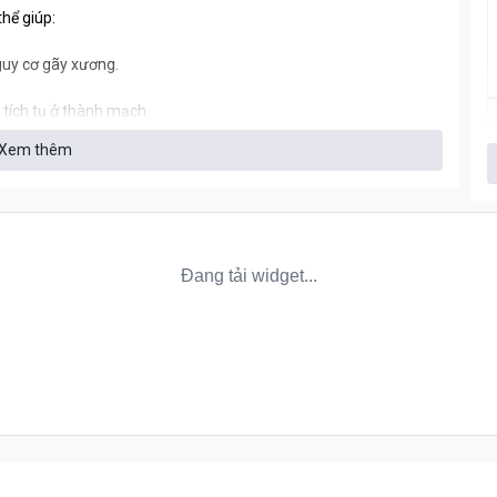
thể giúp:
uy cơ gãy xương.
tích tụ ở thành mạch.
Xem thêm
 cơ sỏi thận.
cấp của Canada, đạt chuẩn
GMP Certified
, được cấp phép bởi
 không gluten, đậu nành, sữa, đường, ngô, GMO hay chất độn độc
G CHẤT LƯỢNG CỦA CANPREV D3 K2
Natural Product Number) gồm 8 chữ số. Đây không chỉ là một
ua quy trình kiểm duyệt
khắt khe của Health Canada.
y trình
"tiền kiểm"
nghiêm ngặt: sản phẩm phải chứng minh
 bán ra thị trường.