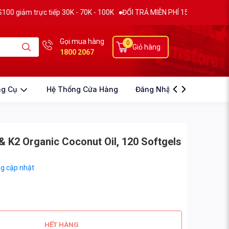
trực tiếp 30K - 70K - 100K
ĐỔI TRẢ MIỄN PHÍ 15 NGÀY
THƯƠNG HIỆ
Gọi mua hàng
0
Giỏ hàng
1800 2067
ng Cụ
Hệ Thống Cửa Hàng
Đăng Nhập
 K2 Organic Coconut Oil, 120 Softgels
g cập nhật
HẾT HÀNG