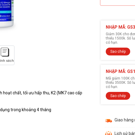
NHẬP MÃ: GS
Giảm 30K cho đơn 
thiểu 1500k. Số 
có hạn.
Sao chép
ính sách
NHẬP MÃ: GS
Mã giảm 100K cho
thiểu 3500K. Số 
có hạn.
 hoạt chất, tối ưu hấp thu, K2 (MK7 cao cấp
Sao chép
ử dụng trong khoảng 4 tháng
Giao hàng
Lịch sử bá