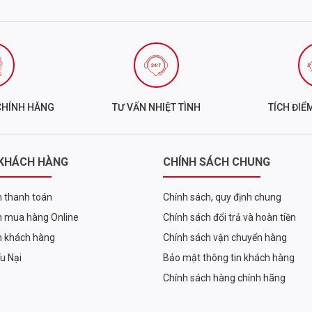
ông chỉ gom D3 và K2 vào chung một viên như nhiều thương hiệu
uồn hoạt chất, độ ổn định, sự phối hợp hiệp đồng đến sinh khả
tính cao
CHÍNH HÃNG
TƯ VẤN NHIỆT TÌNH
TÍCH ĐIỂ
ạng vitamin D
tương tự
như
loại D3 được da tổng hợp tự nhiên
 cao.
 KHÁCH HÀNG
CHÍNH SÁCH CHUNG
ông cừu) - nguồn D3 cao cấp, cho khả năng
hấp thu vượt trội
 thanh toán
Chính sách, quy định chung
 mua hàng Online
Chính sách đổi trả và hoàn tiền
h khách hàng
Chính sách vận chuyển hàng
ếu Nại
Bảo mật thông tin khách hàng
 K2VITAL® - thương hiệu MK-7 nổi tiếng của Balchem
Chính sách hàng chính hãng
hiết hàng đầu thế giới, đảm bảo: