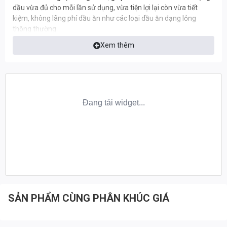
dầu vừa đủ cho mỗi lần sử dụng, vừa tiện lợi lại còn vừa tiết
kiệm, không lãng phí dầu ăn như các loại dầu ăn dạng lỏng
thông thường.
Xem thêm
Member’s Mark Dầu ăn kiêng Olive Oil là dầu ăn kiêng được ưa
chuộng tại Mỹ. Sản phẩm được dùng để chiên, xào, nấu, thay
thế cho dầu ăn thông thường. Công thức dầu ăn kiêng đạt tiêu
chuẩn không chứa calo, cholesterol và chất béo thích hợp cho
người ăn kiêng, giúp kiểm soát cân nặng hiệu quả, hỗ trợ giảm
cân.
Dầu ăn kiêng Member's Mark Olive Oil là lựa chọn hàng đầu cho
những người ăn kiêng đang trong chế độ ăn low carb, keto, eat
lean và đặc biệt phù hợp với người tập gym.
ƯU ĐIỂM NỔI BẬT CỦA MEMBER'S MARK OLIVE
OIL
SẢN PHẨM CÙNG PHÂN KHÚC GIÁ
- 0 Calo
- 0 Fat