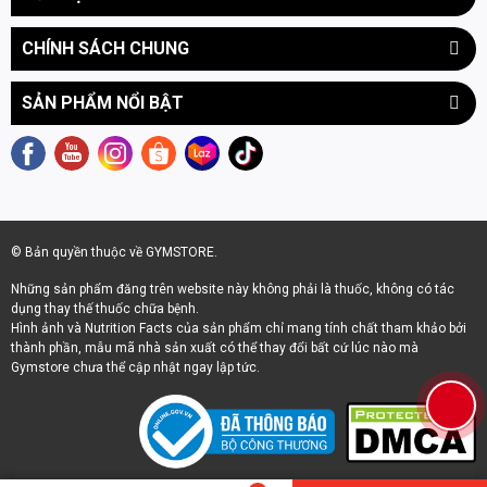
TÍN, GIÁ TỐT
CHÍNH SÁCH CHUNG
Bạn hoàn toàn có thể mua Dầu ăn dạng xịt Member's Mark
Olive Oil ở các cửa hàng Dinh dưỡng thể hình trên toàn quốc.
SẢN PHẨM NỔI BẬT
Trong số đó, một địa chỉ uy tín, cam kết 100% chính hãng là
Gymstore.vn - chuỗi cửa hàng Thực phẩm bổ sung với hơn 10
năm xây dựng và phát triển.
Bạn có thể lựa chọn mua hàng trực tiếp tại các cửa hàng của
Gymstore hoặc đặt mua online qua website. Đừng quên để lại
thông tin để đội ngũ của chúng tôi có thể tư vấn cho bạn kỹ hơn
© Bản quyền thuộc về GYMSTORE.
về sản phẩm!
Những sản phẩm đăng trên website này không phải là thuốc, không có tác
dụng thay thế thuốc chữa bệnh.
Hình ảnh và Nutrition Facts của sản phẩm chỉ mang tính chất tham khảo bởi
thành phần, mẫu mã nhà sản xuất có thể thay đổi bất cứ lúc nào mà
Gymstore chưa thể cập nhật ngay lập tức.