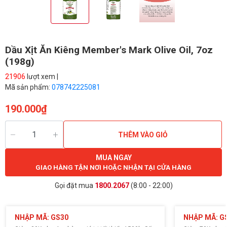
Dầu Xịt Ăn Kiêng Member's Mark Olive Oil, 7oz
(198g)
21906
lượt xem |
Mã sản phẩm:
078742225081
190.000₫
THÊM VÀO GIỎ
MUA NGAY
GIAO HÀNG TẬN NƠI HOẶC NHẬN TẠI CỬA HÀNG
Gọi đặt mua
1800.2067
(8:00 - 22:00)
NHẬP MÃ: GS30
NHẬP MÃ: G