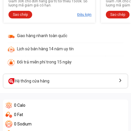
Giảm 30K cho đơn hàng giá trị tối thiểu 1500k. Số
Giảm 70K cho đơ
lượng mã giảm giá có hạn.
lượng mã giảm 
Sao chép
Điều kiện
Sao chép
Giao hàng nhanh toàn quốc
Lịch sử bán hàng 14 năm uy tín
Đổi trả miễn phí trong 15 ngày
Hệ thống cửa hàng
0 Calo
0 Fat
0 Sodium