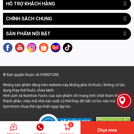
HỖ TRỢ KHÁCH HÀNG
alanyl-L-glutamine,
magnesium glycyl
glutamine
CHÍNH SÁCH CHUNG
GASPARI SIZEON - ĐỈNH CAO INTRA
WORKOUT
OTHER INGREDIENTS:
Malic Acid, Citric Acid, Salt, Silica,
SẢN PHẨM NỔI BẬT
Natural and Artificial Wildberry Punch Flavor, Beet Root
Powder (Color), Sucralose, Acesulfame Potassium.
✓ Không cần bổ sung thêm Creatine
ALLERGENS:
Contains ingredients from milk and soy.
✓ Không cần bổ sung thêm BCAA/EAA
✓ Không cần bổ sung thêm điện giải
✓ Và cũng không cần bổ sung thêm carbohydrate
Bởi tất cả đã có trong
Gaspari SizeOn
- một sản phẩm Intra
© Bản quyền thuộc về GYMSTORE.
Workout đỉnh cao sẽ giúp bạn đạt đến hiệu suất tập luyện tối đa
Những sản phẩm đăng trên website này không phải là thuốc, không có tác
với bảng thành phần vô cùng chất lượng!
dụng thay thế thuốc chữa bệnh.
Hình ảnh và Nutrition Facts của sản phẩm chỉ mang tính chất tham khảo bởi
Được mệnh danh là vua của các loại creatine,
Gaspari SizeOn
thành phần, mẫu mã nhà sản xuất có thể thay đổi bất cứ lúc nào mà
ứng dụng các nghiên cứu khoa học tiên tiến nhất để cho ra một
Gymstore chưa thể cập nhật ngay lập tức.
công thức hoàn chỉnh với:
• Whey Protein Hydrolysate hấp thu nhanh nhất.
0
Chọn mua