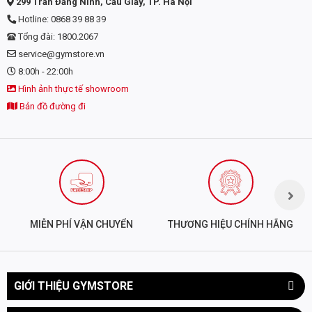
299 Trần Đăng Ninh, Cầu Giấy, TP. Hà Nội
hydrolysate, L-leucine
Hotline: 0868 39 88 39
(4 g), L-isoleucine, L-
valine
Tổng đài: 1800.2067
service@gymstore.vn
Phosphodrive
8:00h - 22:00h
Endurance Complex
Hình ảnh thực tế showroom
Creatine
Monohydrate,
Bản đồ đường đi
Creatine
MagnaPower®
(Magnesium Creatine
Chelate), Disodium
Creatine Phosphate
Osmodrive Advanced
Hydration Complex
MIỄN PHÍ VẬN CHUYỂN
THƯƠNG HIỆU CHÍNH HÃNG
L-taurine, sodium
glycerophosphate,
calcium
glycerophosphate,
GIỚI THIỆU GYMSTORE
potassium
glycerophosphate, L-