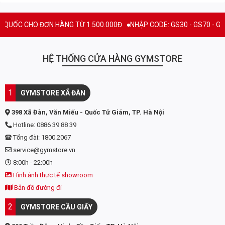
Pantothenic Acid
9 mg
92%
C CHO ĐƠN HÀNG TỪ 1.500.000Đ
NHẬP CODE: GS30 - GS70 - GS100 gi
Calcium
51 mg
5%
Phosphorus
65 mg
7%
HỆ THỐNG CỬA HÀNG GYMSTORE
Magnesium
45 mg
11%
1
GYMSTORE XÃ ĐÀN
Sodium
235 mg
10%
398 Xã Đàn, Văn Miếu - Quốc Tử Giám, TP. Hà Nội
SizeOn Blend
63 g
Hotline: 0886 39 88 39
Carbohydrate Energy
Tổng đài: 1800.2067
Matrix
service@gymstore.vn
Trehalose, Dextrose,
8:00h - 22:00h
Cyclic Dextrin,
Hình ảnh thực tế showroom
Pterostilbene
Bản đồ đường đi
Protein Synthesis
2
GYMSTORE CẦU GIẤY
Acceleration Matrix
Whey protein