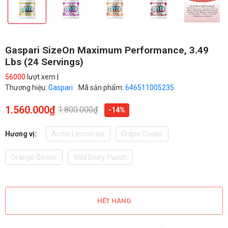
Gaspari SizeOn Maximum Performance, 3.49
Lbs (24 Servings)
56000
lượt xem |
Thương hiệu:
Gaspari
Mã sản phẩm:
646511005235
1.560.000₫
1.800.000₫
-14%
Hương vị:
Arctic Lemon Ice
Grape Cooler
Orange Cooler
Wild Berry Punch
HẾT HÀNG