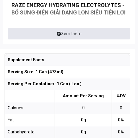
RAZE ENERGY HYDRATING ELECTROLYTES -
BỔ SUNG ĐIỆN GIẢI DẠNG LON SIÊU TIỆN LỢI
Sẵn sàng nạp năng lượng cho một ngày mới với
Raze Energy
Xem thêm
dạng Lon (473ml)
siêu tiện lợi
Khác biệt so với các loại nước tăng lực khác,
Raze Energy
đem
tới cho bạn một công thức siêu toàn diện khi mỗi Lon (473ml)
Supplement Facts
cung cấp
Serving Size: 1 Can (473ml)
•
700mg Taurine
Serving Per Contatiner: 1 Can ( Lon )
•
150mg Caffeine
Amount Per Serving
%DV
•
50mg L-Tyrosine
Calories
0
0
•
50mg L-Leucine
Fat
0g
0%
•
25mg L-Isoleucine
Carbohydrate
0g
0%
•
25mg L-Valine