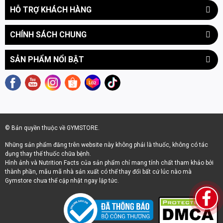
HỖ TRỢ KHÁCH HÀNG
cần sự tỉnh táo.
Lưu ý: Sản phẩm này có chứa caffeine, do đó không nên uống
CHÍNH SÁCH CHUNG
quá sát giờ đi ngủ.
SẢN PHẨM NỔI BẬT
ĐỊA CHỈ MUA RAZE ENERGY DẠNG LON CHÍNH
HÃNG GIÁ RẺ NHẤT
Raze Energy Drink dạng LON là một trong những sản phẩm rất
được ưa chuộng hiện nay. Gymstore.vn tự hào là một trong
những đơn vị nhập khẩu và phân phối Raze Energy Drink dạng
© Bản quyền thuộc về GYMSTORE.
LON chính hãng 100% với giá tốt nhất thị trường.
Những sản phẩm đăng trên website này không phải là thuốc, không có tác
Bạn có thể mua Raze Energy Drink dạng LON trực tiếp tại các
dụng thay thế thuốc chữa bệnh.
Hình ảnh và Nutrition Facts của sản phẩm chỉ mang tính chất tham khảo bởi
cửa hàng của Gymstore hoặc đặt mua online qua website và
thành phần, mẫu mã nhà sản xuất có thể thay đổi bất cứ lúc nào mà
fanpage chính thức của Gymstore.vn. Và đừng quên để lại
Gymstore chưa thể cập nhật ngay lập tức.
thông tin nếu bạn cần tư vấn kỹ hơn về sản phẩm!