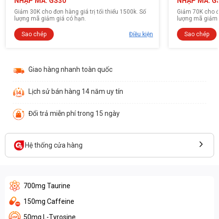
NHẬP MÃ: GS30
NHẬP MÃ: G
Giảm 30K cho đơn hàng giá trị tối thiểu 1500k. Số
Giảm 70K cho đơ
lượng mã giảm giá có hạn.
lượng mã giảm 
Sao chép
Điều kiện
Sao chép
Giao hàng nhanh toàn quốc
Lịch sử bán hàng 14 năm uy tín
Đổi trả miễn phí trong 15 ngày
Hệ thống cửa hàng
700mg Taurine
150mg Caffeine
50mg L-Tyrosine