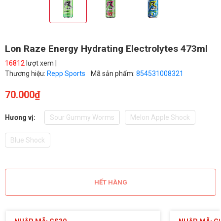
Lon Raze Energy Hydrating Electrolytes 473ml
16812
lượt xem |
Thương hiệu:
Repp Sports
Mã sản phẩm:
854531008321
70.000₫
Hương vị:
Sour Gummy Worms
Melon Apple Shock
Blue Shock
HẾT HÀNG