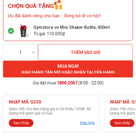
CHỌN QUÀ TẶNG
Ưu đãi dành riêng cho bạn - đừng bỏ lỡ cơ hội!
Gymstore.vn Mini Shaker Bottle, 400ml
Trị giá: 110.000₫
THÊM VÀO GIỎ
MUA NGAY
GIAO HÀNG TẬN NƠI HOẶC NHẬN TẠI CỬA HÀNG
Gọi đặt mua
1800.2067
(8:00 - 22:00)
NHẬP MÃ: GS30
NHẬP MÃ: G
Giảm 30K cho đơn hàng giá trị tối thiểu 1500k. Số
Giảm 70K cho đơ
lượng mã giảm giá có hạn.
lượng mã giảm 
Sao chép
Điều kiện
Sao chép