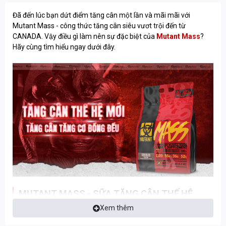
Đã đến lúc bạn dứt điểm tăng cân một lần và mãi mãi với
Mutant Mass - công thức tăng cân siêu vươt trội đến từ
CANADA. Vậy điều gì làm nên sự đặc biệt của
Mutant Mass
?
Hãy cùng tìm hiểu ngay dưới đây.
MUTANT MASS - SỮA TĂNG CÂN THẾ HỆ
MỚI, TĂNG CÂN TĂNG CƠ HIỆU QUẢ
Xem thêm