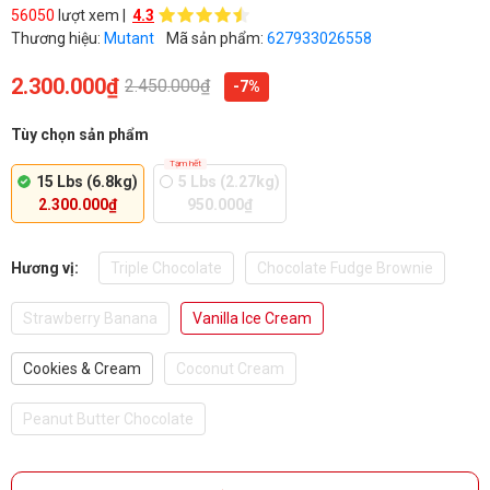
56050
lượt xem |
4.3
Thương hiệu:
Mutant
Mã sản phẩm:
627933026558
2.300.000₫
2.450.000₫
-7%
Tùy chọn sản phẩm
Tạm hết
15 Lbs (6.8kg)
5 Lbs (2.27kg)
2.300.000₫
950.000₫
Hương vị:
Triple Chocolate
Chocolate Fudge Brownie
Strawberry Banana
Vanilla Ice Cream
Cookies & Cream
Coconut Cream
Peanut Butter Chocolate