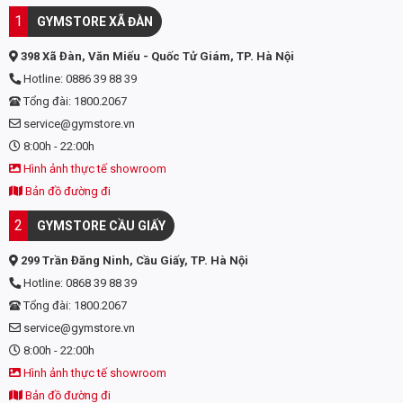
Ingredient:
Micellar Casein, Cocoa Powder (Processed with
1
GYMSTORE XÃ ĐÀN
Alkali), Natural and Artificial Flavor, Salt, Gum Blend (Guar
Gum, Gum Acacia, Xanthan Gum), Sunflower or/and Soy
398 Xã Đàn, Văn Miếu - Quốc Tử Giám, TP. Hà Nội
Lecithin, Magnesium Oxide, Acesulfame Potassium,
Hotline: 0886 39 88 39
Sucralose, Zinc Sulfate Monohydrate.
Tổng đài: 1800.2067
Contains: Milk and soy.
service@gymstore.vn
8:00h - 22:00h
Hình ảnh thực tế showroom
Bản đồ đường đi
2
GYMSTORE CẦU GIẤY
299 Trần Đăng Ninh, Cầu Giấy, TP. Hà Nội
Hotline: 0868 39 88 39
Tổng đài: 1800.2067
service@gymstore.vn
8:00h - 22:00h
Hình ảnh thực tế showroom
Bản đồ đường đi