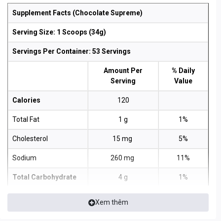
Supplement Facts (Chocolate Supreme)
Serving Size: 1 Scoops (34g)
Servings Per Container: 53 Servings
Amount Per
% Daily
Serving
Value
Calories
120
Total Fat
1 g
1%
Cholesterol
15 mg
5%
Sodium
260 mg
11%
Total Carbohydrate
4 g
1%
Dietary Fiber
1 g
4%
Xem thêm
Total Sugar
1 g