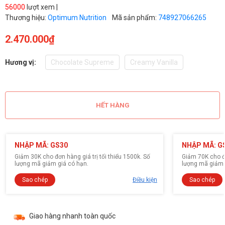
56000
lượt xem |
Thương hiệu:
Optimum Nutrition
Mã sản phẩm:
748927066265
2.470.000₫
Hương vị:
Chocolate Supreme
Creamy Vanilla
HẾT HÀNG
NHẬP MÃ: GS30
NHẬP MÃ: G
Giảm 30K cho đơn hàng giá trị tối thiểu 1500k. Số
Giảm 70K cho đơ
lượng mã giảm giá có hạn.
lượng mã giảm 
Sao chép
Điều kiện
Sao chép
Giao hàng nhanh toàn quốc