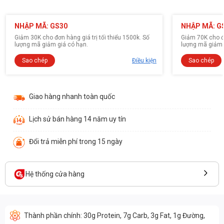
NHẬP MÃ: GS30
NHẬP MÃ: G
Giảm 30K cho đơn hàng giá trị tối thiểu 1500k. Số
Giảm 70K cho đơ
lượng mã giảm giá có hạn.
lượng mã giảm 
Sao chép
Điều kiện
Sao chép
Giao hàng nhanh toàn quốc
Lịch sử bán hàng 14 năm uy tín
Đổi trả miễn phí trong 15 ngày
Hệ thống cửa hàng
Thành phần chính: 30g Protein, 7g Carb, 3g Fat, 1g Đường,