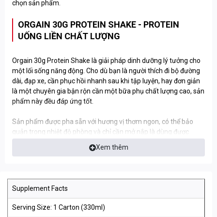
chọn sản phẩm.
ORGAIN 30G PROTEIN SHAKE - PROTEIN
UỐNG LIỀN CHẤT LƯỢNG
Orgain 30g Protein Shake là giải pháp dinh dưỡng lý tưởng cho
một lối sống năng động. Cho dù bạn là người thích đi bộ đường
dài, đạp xe, cần phục hồi nhanh sau khi tập luyện, hay đơn giản
là một chuyên gia bận rộn cần một bữa phụ chất lượng cao, sản
phẩm này đều đáp ứng tốt.
Sản phẩm được pha sẵn với hương vị thơm ngon, có thể bảo
quản trong nhiệt độ phòng và chỉ cần mở nắp là dùng được
ngay, cực kỳ tiện lợi.
Xem thêm
ĐẶC ĐIỂM NỔI BẬT CỦA ORGAIN 30G PROTEIN SHAKE
30g protein hấp thu kép:
Sản phẩm sử dụng nền tảng đạm
Supplement Facts
sữa (Milk Protein) bao gồm cả Whey và Casein. Trong khi
Whey hấp thu nhanh chóng để sửa chữa vi tổn thương cơ
Serving Size: 1 Carton (330ml)
bắp sau tập, thì Casein lại tiêu hóa chậm rãi, giải phóng axit