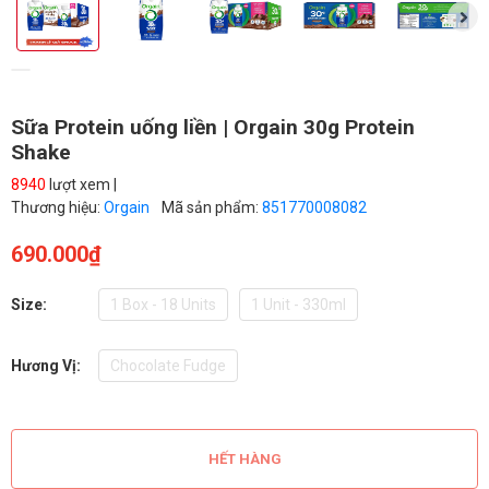
Sữa Protein uống liền | Orgain 30g Protein
Shake
8940
lượt xem |
Thương hiệu:
Orgain
Mã sản phẩm:
851770008082
690.000₫
Size:
1 Box - 18 Units
1 Unit - 330ml
Hương Vị:
Chocolate Fudge
HẾT HÀNG