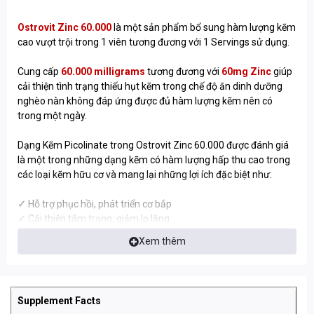
Ostrovit Zinc 60.000
là một sản phẩm bổ sung hàm lượng kẽm
cao vượt trội trong 1 viên tương đương với 1 Servings sử dụng.
Cung cấp
60.000 milligrams
tương đương với
60mg Zinc
giúp
cải thiện tình trạng thiếu hụt kẽm trong chế độ ăn dinh dưỡng
nghèo nàn không đáp ứng được đủ hàm lượng kẽm nên có
trong một ngày.
Dạng Kẽm Picolinate trong Ostrovit Zinc 60.000 được đánh giá
là một trong những dạng kẽm có hàm lượng hấp thu cao trong
các loại kẽm hữu cơ và mang lại những lợi ích đặc biệt như:
✓
Hỗ trợ phục hồi, phát triển cơ bắp
✓
Cải thiện tâm trạng, giảm lo lắng
✓
Hỗ trợ cải thiện chất lượng giấc ngủ
Xem thêm
Ostrovit Zinc 60.000
đến từ hãng Ostrovit, đây là thương hiệu
Dinh dưỡng thể thao đến từ Ba Lan với hơn 10 năm hình thành
và phát triển. Các sản phẩm của Ostrovit đã phủ sóng trên 40
Supplement Facts
quốc gia toàn thế giới, trong đó có Việt Nam.