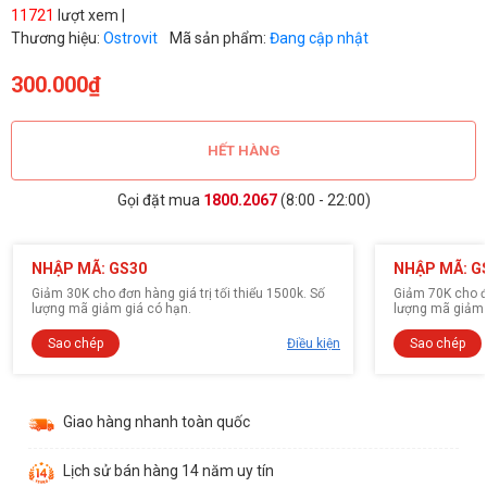
11721
lượt xem |
Thương hiệu:
Ostrovit
Mã sản phẩm:
Đang cập nhật
300.000₫
HẾT HÀNG
Gọi đặt mua
1800.2067
(8:00 - 22:00)
NHẬP MÃ: GS30
NHẬP MÃ: G
Giảm 30K cho đơn hàng giá trị tối thiểu 1500k. Số
Giảm 70K cho đơ
lượng mã giảm giá có hạn.
lượng mã giảm 
Sao chép
Điều kiện
Sao chép
Giao hàng nhanh toàn quốc
Lịch sử bán hàng 14 năm uy tín