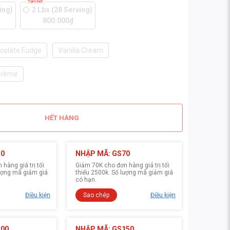
Tạm hết
ing)
2 Lbs (28 Serving)
800.000₫
colate Fudge
Vanilla Cream
 Crème
HẾT HÀNG
30
NHẬP MÃ: GS70
hàng giá trị tối
Giảm 70K cho đơn hàng giá trị tối
lượng mã giảm giá
thiểu 2500k. Số lượng mã giảm giá
có hạn.
Điều kiện
Sao chép
Điều kiện
100
NHẬP MÃ: GS150