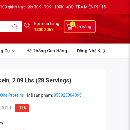
c tiếp 30K - 70K - 100K
ĐỔI TRẢ MIỄN PHÍ 15 NGÀY
THƯƠNG HIỆU 
Gọi mua hàng
0
Giỏ hàng
1800 2067
ng Cụ
Hệ Thống Cửa Hàng
Đăng Nhập
ein, 2.09 Lbs (28 Servings)
 One Proteins
Mã sản phẩm:
858925004395
.000₫
-12%
ẩm