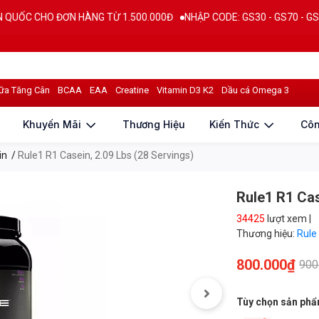
 ĐƠN HÀNG TỪ 1.500.000Đ
NHẬP CODE: GS30 - GS70 - GS100 giảm trự
n dinh dưỡng
Đánh giá sản phẩm
ữa Tăng Cân
BCAA
EAA
Creatine
Vitamin D3 K2
Dầu cá Omega 3
Khuyến Mãi
Thương Hiệu
Kiến Thức
Cô
in
/
Rule1 R1 Casein, 2.09 Lbs (28 Servings)
Rule1 R1 Cas
34425
lượt xem |
Thương hiệu:
Rule
800.000₫
900
Tùy chọn sản ph