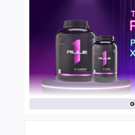
RULE 1 R1 CASEIN 2LBS - NUÔI CƠ 7