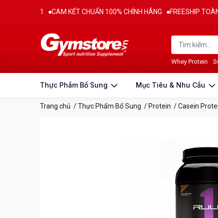
011
CAM KẾT CHUẨN 100% CHÍNH HÃNG
FREESHIP TOÀN QUỐC CHO
Thông tin sản phẩm
Đặc điểm nổi bật & Thành phầ
Whey Protein
S
Thực Phẩm Bổ Sung
Mục Tiêu & Nhu Cầu
Trang chủ
/
Thực Phẩm Bổ Sung
/
Protein
/
Casein Prote