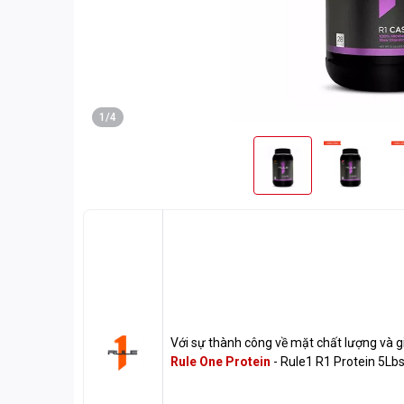
1/4
Với sự thành công về mặt chất lượng và 
Rule One Protein
- Rule1 R1 Protein 5Lb
hết hàng nhất toàn hệ thống cửa hàng G