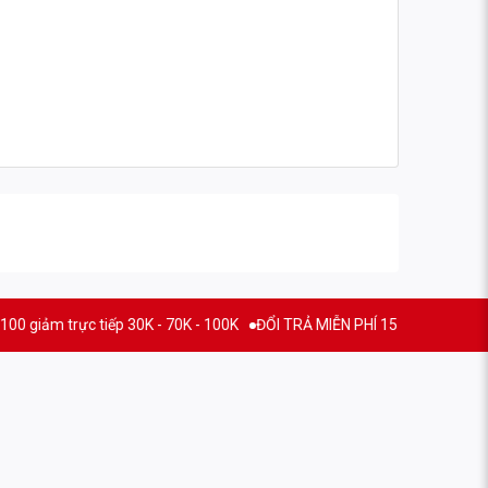
c tiếp 30K - 70K - 100K
ĐỔI TRẢ MIỄN PHÍ 15 NGÀY
THƯƠNG HIỆU 