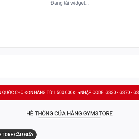
đủ những tiện ích thì chúng ta vẫn có lúc không có những bữa
g những dịp bạn quên ăn chỉ có thời gian để ngủ thì chắc
̉ nuôi cơ thể bạn kể cả lúc bạn ngủ. Một loại protein phân hủy
y chắc chắn Rule 1 R1 Casein 2lbs là những gì bạn đang theo
ein hấp thụ kéo dài. Bảo đảm cho cơ thể bạn với sự bảo vệ cơ
n để duy trì cơ bắp, giữ cho quá trình phát triển và phục hồi
 ĐƠN HÀNG TỪ 1.500.000Đ
NHẬP CODE: GS30 - GS70 - GS100 giảm trự
n
HỆ THỐNG CỬA HÀNG GYMSTORE
ở GMP ở Hoa Kỳ
óa cơ, giúp duy trì khối và Hydrate tế bào
 Protein
TORE CẦU GIẤY