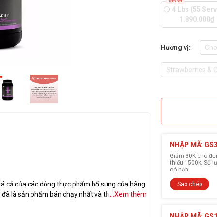
Tạm hết
4 Lbs (55 Serv
1.890.000₫
Hương vị:
Cho
Strawberries &
NHẬP MÃ: GS
Giảm 30K cho đơn 
thiểu 1500k. Số 
có hạn.
giá cả của các dòng thực phẩm bổ sung của hãng
Sao chép
s đã là sản phẩm bán chạy nhất và thường hay
...Xem thêm
ymstore Việt Nam
NHẬP MÃ: GS