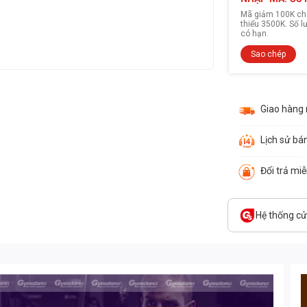
Mã giảm 100K cho
thiểu 3500K. Số 
có hạn.
Sao chép
Giao hàng
Lịch sử bá
Đổi trả mi
Hệ thống c