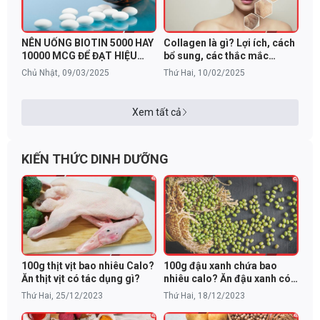
NÊN UỐNG BIOTIN 5000 HAY
Collagen là gì? Lợi ích, cách
10000 MCG ĐỂ ĐẠT HIỆU
bổ sung, các thắc mắc
QUẢ TỐT NHẤT?
thường gặp
Chủ Nhật, 09/03/2025
Thứ Hai, 10/02/2025
Xem tất cả
KIẾN THỨC DINH DƯỠNG
100g thịt vịt bao nhiêu Calo?
100g đậu xanh chứa bao
Ăn thịt vịt có tác dụng gì?
nhiêu calo? Ăn đậu xanh có
béo không?
Thứ Hai, 25/12/2023
Thứ Hai, 18/12/2023