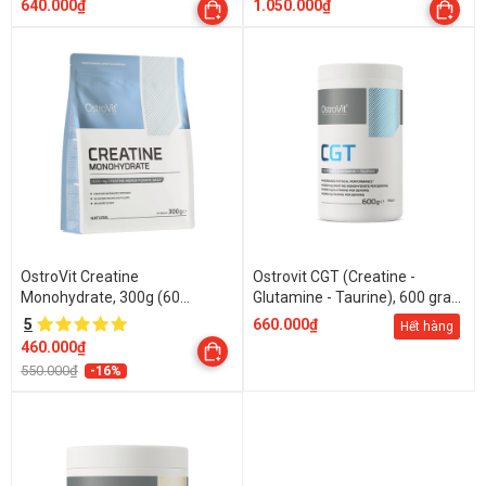
640.000₫
1.050.000₫
OstroVit Creatine
Ostrovit CGT (Creatine -
Monohydrate, 300g (60
Glutamine - Taurine), 600 gram
Servings)
- 30 Servings
5
660.000₫
Hết hàng
460.000₫
550.000₫
-16%