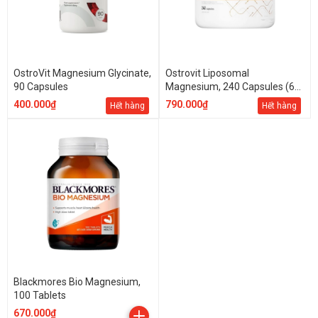
OstroVit Magnesium Glycinate,
Ostrovit Liposomal
90 Capsules
Magnesium, 240 Capsules (60
Servings)
400.000₫
790.000₫
Hết hàng
Hết hàng
Blackmores Bio Magnesium,
100 Tablets
670.000₫