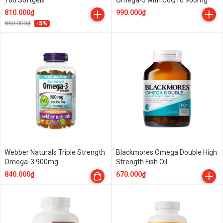
180 Softgels
Omega-3 with CoQ10 900mg
810.000₫
990.000₫
850.000₫
-5%
Webber Naturals Triple Strength
Blackmores Omega Double High
Omega-3 900mg
Strength Fish Oil
840.000₫
670.000₫