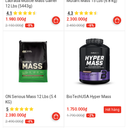
Labrada Muscle Mass Gainer
Mutant Mass 15 Lbs (6.8 kg)
12 Lbs (5443g)
4.1
4.3
1.980.000₫
2.300.000₫
2.150.000₫
2.450.000₫
-8%
-6%
ON Serious Mass 12 Lbs (5.4
BioTechUSA Hyper Mass
KG)
5
1.750.000₫
Hết hàng
2.380.000₫
1.790.000₫
-2%
2.490.000₫
-4%