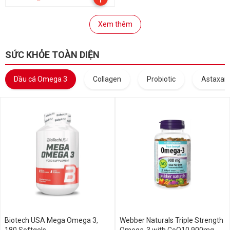
Xem thêm
SỨC KHỎE TOÀN DIỆN
Dầu cá Omega 3
Collagen
Probiotic
Astaxant
Biotech USA Mega Omega 3,
Webber Naturals Triple Strength