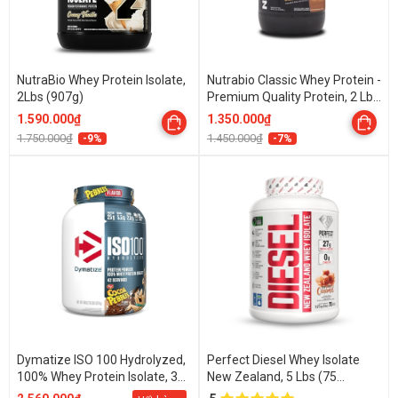
NutraBio Whey Protein Isolate,
Nutrabio Classic Whey Protein -
2Lbs (907g)
Premium Quality Protein, 2 Lbs
(908 Gams)
1.590.000₫
1.350.000₫
1.750.000₫
1.450.000₫
-9%
-7%
Dymatize ISO 100 Hydrolyzed,
Perfect Diesel Whey Isolate
100% Whey Protein Isolate, 3
New Zealand, 5 Lbs (75
Lbs (1.37 Kg)
Servings)