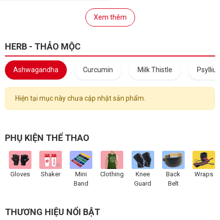
Xem thêm
HERB - THẢO MỘC
Ashwagandha
Curcumin
Milk Thistle
Psylliu
Hiện tại mục này chưa cập nhật sản phẩm.
PHỤ KIỆN THỂ THAO
Gloves
Shaker
Mini
Clothing
Knee
Back
Wraps
Band
Guard
Belt
THƯƠNG HIỆU NỔI BẬT