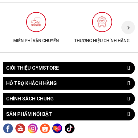
MIỄN PHÍ VẬN CHUYỂN
THƯƠNG HIỆU CHÍNH HÃNG
GIỚI THIỆU GYMSTORE
HỖ TRỢ KHÁCH HÀNG
CHÍNH SÁCH CHUNG
SẢN PHẨM NỔI BẬT