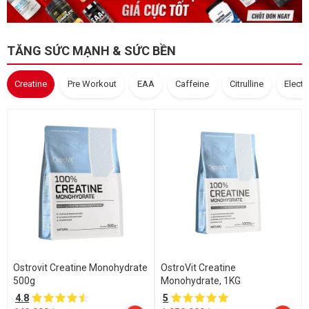
TĂNG SỨC MẠNH & SỨC BỀN
Creatine
Pre Workout
EAA
Caffeine
Citrulline
Electr
Ostrovit Creatine Monohydrate
OstroVit Creatine
500g
Monohydrate, 1KG
4.8
5