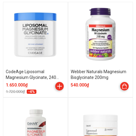
CodeAge Liposomal
Webber Naturals Magnesium
Magnesium Glycinate, 240
Bisglycinate 200mg
Capsules
1.650.000₫
540.000₫
1.720.000₫
-4%