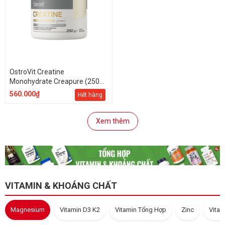
OstroVit Creatine
Monohydrate Creapure (250
gram)
560.000₫
Hết hàng
Xem thêm
VITAMIN & KHOÁNG CHẤT
Magnesium
Vitamin D3 K2
Vitamin Tổng Hợp
Zinc
Vitam