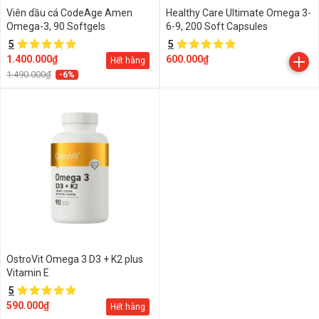
Viên dầu cá CodeAge Amen
Healthy Care Ultimate Omega 3-
Omega-3, 90 Softgels
6-9, 200 Soft Capsules
5
5
1.400.000₫
600.000₫
Hết hàng
1.490.000₫
-6%
OstroVit Omega 3 D3 + K2 plus
Vitamin E
5
590.000₫
Hết hàng