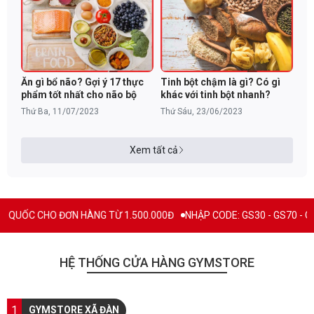
Ăn gì bổ não? Gợi ý 17 thực
Tinh bột chậm là gì? Có gì
phẩm tốt nhất cho não bộ
khác với tinh bột nhanh?
Thứ Ba, 11/07/2023
Thứ Sáu, 23/06/2023
Xem tất cả
 HÀNG TỪ 1.500.000Đ
NHẬP CODE: GS30 - GS70 - GS100 giảm trực tiế
HỆ THỐNG CỬA HÀNG GYMSTORE
1
GYMSTORE XÃ ĐÀN