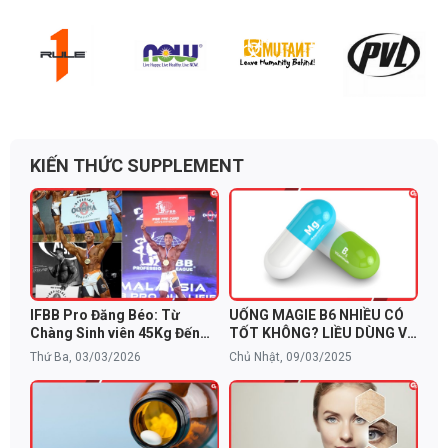
KIẾN THỨC SUPPLEMENT
IFBB Pro Đăng Béo: Từ
UỐNG MAGIE B6 NHIỀU CÓ
Chàng Sinh viên 45Kg Đến
TỐT KHÔNG? LIỀU DÙNG VÀ
Giấc Mơ Mr. Olympia và Bí
CẢNH BÁO TÁC DỤNG PHỤ
Thứ Ba, 03/03/2026
Chủ Nhật, 09/03/2025
Quyết Dinh Dưỡng Từ
NutraBio