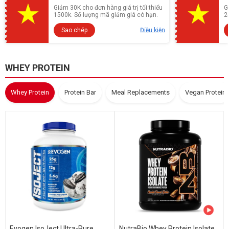
Giảm 30K cho đơn hàng giá trị tối thiểu
G
1500k. Số lượng mã giảm giá có hạn.
2
Sao chép
Điều kiện
WHEY PROTEIN
Whey Protein
Protein Bar
Meal Replacements
Vegan Protein
Evogen IsoJect Ultra-Pure
NutraBio Whey Protein Isolate,