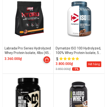
Labrada Pro Series Hydrolyzed
Dymatize ISO 100 Hydrolyzed,
Whey Protein Isolate, 4lbs (45
100% Whey Protein Isolate, 5
Servings)
Lbs (2.27 kg)
3.360.000₫
5
3.800.000₫
Hết hàng
3.850.000₫
-1%