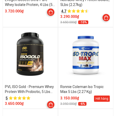
Whey Isolate Protein, 4 Lbs (55
5Lbs (2.27kg)
Servings)
3.720.000₫
4.7
3.290.000₫
3.650.000₫
-10%
PVL ISO Gold - Premium Whey
Ronnie Coleman Iso Tropic
Protein With Probiotic, 5 Lbs
Max 5 Lbs (2.27 Kg)
(2.27kg)
5
3.150.000₫
Hết hàng
3.650.000₫
3.350.000₫
-6%