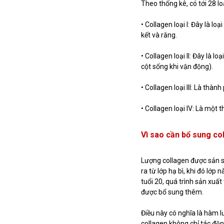
Theo thống kê, có tới 28 loại co
• Collagen loại I: Đây là loạ
kết và răng.
• Collagen loại ll: Đây là
cột sống khi vận động).
• Collagen loại lll: Là thà
• Collagen loại lV: Là một t
Vì sao cần bổ sung co
Lượng collagen được sản 
ra từ lớp hạ bì, khi đó lớp
tuổi 20, quá trình sản xuấ
được bổ sung thêm.
Điều này có nghĩa là hàm 
collagen không chỉ tác độn