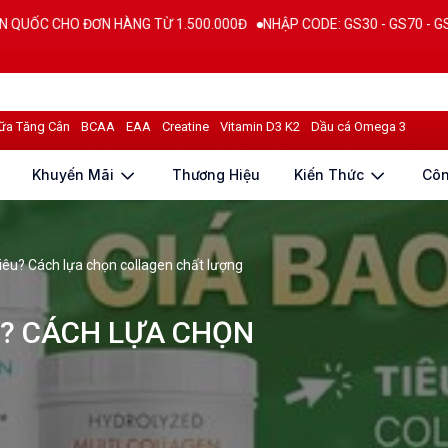
N HÀNG TỪ 1.500.000Đ
NHẬP CODE: GS30 - GS70 - GS100 giảm trực ti
ữa Tăng Cân
BCAA
EAA
Creatine
Vitamin D3 K2
Dầu cá Omega 3
Khuyến Mãi
Thương Hiệu
Kiến Thức
Cô
hiêu? Cách lựa chọn collagen chất lượng
U? CÁCH LỰA CHỌN