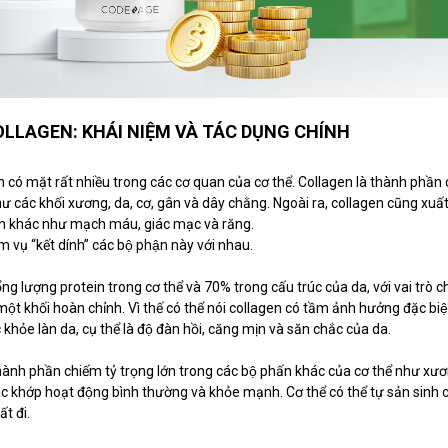
LLAGEN: KHÁI NIỆM VÀ TÁC DỤNG CHÍNH
n có mặt rất nhiều trong các cơ quan của cơ thể. Collagen là thành phần 
ác khối xương, da, cơ, gân và dây chằng. Ngoài ra, collagen cũng xuất
̣n khác như mạch máu, giác mạc và răng.
 vụ “kết dính” các bộ phận này với nhau.
 lượng protein trong cơ thể và 70% trong cấu trúc của da, với vai trò chí
ột khối hoàn chỉnh. Vì thế có thể nói collagen có tầm ảnh hưởng đặc bi
 khỏe làn da, cụ thể là độ đàn hồi, căng mịn và săn chắc của da.
hành phần chiếm tỷ trọng lớn trong các bộ phấn khác của cơ thể như x
ác khớp hoạt động bình thường và khỏe mạnh. Cơ thể có thể tự sản sinh
ất đi.