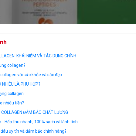
ính
LAGEN: KHÁI NIỆM VÀ TÁC DỤNG CHÍNH
sung collagen?
collagen với sức khỏe và sắc đẹp
 NHIÊU LÀ PHÙ HỢP?
dạng collagen
o nhiêu tiền?
ỌN COLLAGEN ĐẢM BẢO CHẤT LƯỢNG
n - Hấp thu nhanh, 100% sạch và lành tính
 đâu uy tín và đảm bảo chính hãng?