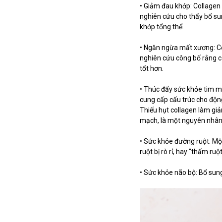
• Giảm đau khớp: Collagen c
nghiên cứu cho thấy bổ su
khớp tổng thể.
• Ngăn ngừa mất xương: Colla
nghiên cứu công bố rằng c
tốt hơn.
• Thúc đẩy sức khỏe tim m
cung cấp cấu trúc cho độn
Thiếu hụt collagen làm gia
mạch, là một nguyên nhân 
• Sức khỏe đường ruột: Một
ruột bị rò rỉ, hay "thấm ru
• Sức khỏe não bộ: Bổ sung