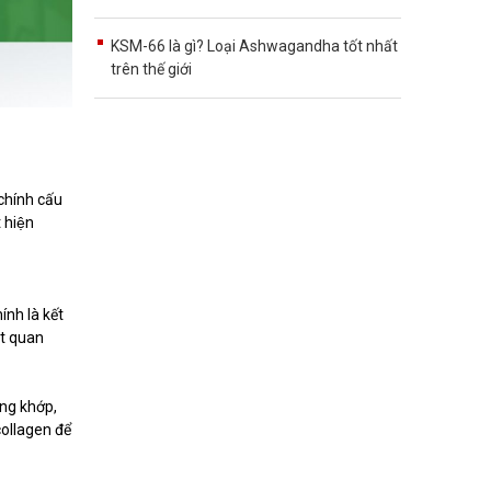
KSM-66 là gì? Loại Ashwagandha tốt nhất
trên thế giới
chính cấu
 hiện
nh là kết
ệt quan
ương khớp,
 collagen để