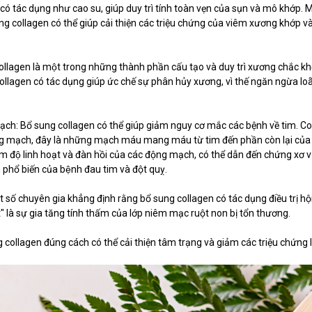
ó tác dụng như cao su, giúp duy trì tính toàn vẹn của sụn và mô khớp. 
ng collagen có thể giúp cải thiện các triệu chứng của viêm xương khớp 
gen là một trong những thành phần cấu tạo và duy trì xương chắc kh
ollagen có tác dụng giúp ức chế sự phân hủy xương, vì thế ngăn ngừa 
ạch: Bổ sung collagen có thể giúp giảm nguy cơ mắc các bệnh về tim. Co
g mạch, đây là những mạch máu mang máu từ tim đến phần còn lại của 
̉m độ linh hoạt và đàn hồi của các động mạch, có thể dẫn đến chứng xơ
phổ biến của bệnh đau tim và đột quỵ.
 số chuyên gia khẳng định rằng bổ sung collagen có tác dụng điều trị h
ột" là sự gia tăng tính thấm của lớp niêm mạc ruột non bị tổn thương.
 collagen đúng cách có thể cải thiện tâm trạng và giảm các triệu chứng l