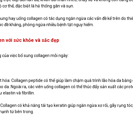
cơ thể, đặc biệt là hệ thống gân và sụn.
 chung hay uống collagen có tác dụng ngăn ngừa các vấn đề kể trên do thiê
 sức đề kháng, phòng ngừa nhiều bệnh tật nguy hiểm.
en với sức khỏe và sắc đẹp
g của việc bổ sung collagen mỗi ngày:
drat hóa: Collagen peptide có thể giúp làm chậm quá trình lão hóa da bằn
o da. Ngoài ra, các viên uống collagen có thể thúc đẩy sản xuất các prot
ư elastin và fibrillin.
Collagen có khả năng tái tạo keratin giúp ngăn ngừa xơ rối, gãy rụng tóc
mạnh từ bên trong.