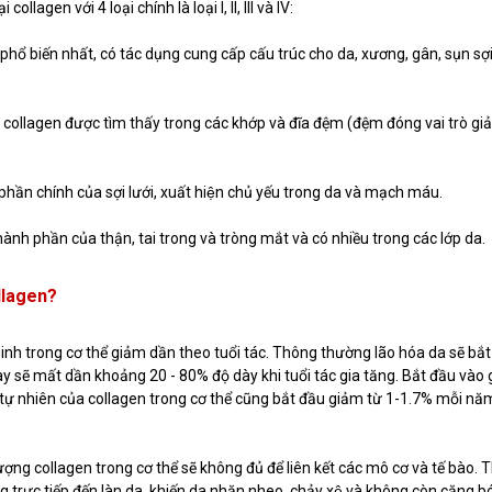
llagen với 4 loại chính là loại I, II, III và IV:
i phổ biến nhất, có tác dụng cung cấp cấu trúc cho da, xương, gân, sụn sợ
 loại collagen được tìm thấy trong các khớp và đĩa đệm (đệm đóng vai trò g
nh phần chính của sợi lưới, xuất hiện chủ yếu trong da và mạch máu.
hành phần của thận, tai trong và tròng mắt và có nhiều trong các lớp da.
llagen?
sinh trong cơ thể giảm dần theo tuổi tác. Thông thường lão hóa da sẽ bắ
 này sẽ mất dần khoảng 20 - 80% độ dày khi tuổi tác gia tăng. Bắt đầu vào
t tự nhiên của collagen trong cơ thể cũng bắt đầu giảm từ 1-1.7% mỗi n
lượng collagen trong cơ thể sẽ không đủ để liên kết các mô cơ và tế bào. T
g trực tiếp đến làn da, khiến da nhăn nheo, chảy xệ và không còn căng b