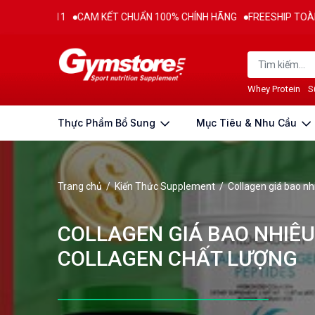
CAM KẾT CHUẨN 100% CHÍNH HÃNG
FREESHIP TOÀN QUỐC CHO ĐƠ
Whey Protein
S
Thực Phẩm Bổ Sung
Mục Tiêu & Nhu Cầu
Trang chủ
/
Kiến Thức Supplement
/
Collagen giá bao n
COLLAGEN GIÁ BAO NHIÊ
COLLAGEN CHẤT LƯỢNG