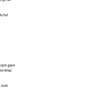
́u hụt
g cách giảm
ein khác
, nuôi