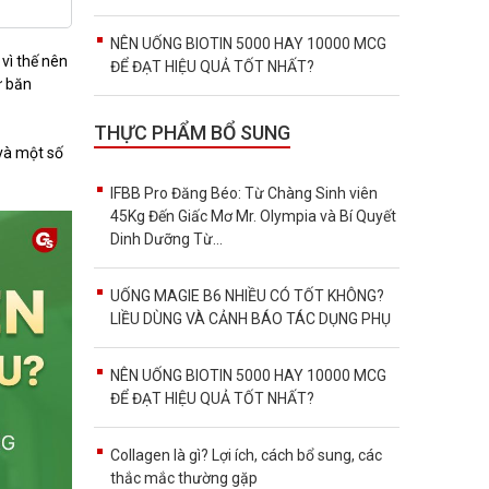
NÊN UỐNG BIOTIN 5000 HAY 10000 MCG
vì thế nên
ĐỂ ĐẠT HIỆU QUẢ TỐT NHẤT?
ư băn
THỰC PHẨM BỔ SUNG
và một số
IFBB Pro Đăng Béo: Từ Chàng Sinh viên
45Kg Đến Giấc Mơ Mr. Olympia và Bí Quyết
Dinh Dưỡng Từ...
UỐNG MAGIE B6 NHIỀU CÓ TỐT KHÔNG?
LIỀU DÙNG VÀ CẢNH BÁO TÁC DỤNG PHỤ
NÊN UỐNG BIOTIN 5000 HAY 10000 MCG
ĐỂ ĐẠT HIỆU QUẢ TỐT NHẤT?
Collagen là gì? Lợi ích, cách bổ sung, các
thắc mắc thường gặp