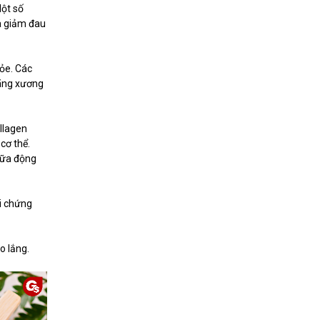
Một số
và giảm đau
ỏe. Các
loãng xương
llagen
cơ thể.
 vữa động
ội chứng
o lắng.