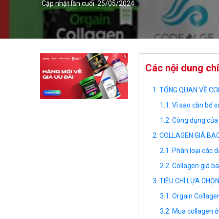
Cập nhật lần cuối: 25/05/2024
Các nội dung ch
TỔNG QUAN VỀ COL
Vì sao cần bổ 
Công dụng của 
COLLAGEN GIÁ BAO
Phân loại các 
Collagen giá ba
TIÊU CHÍ LỰA CH
Orgain Collage
Mua collagen ở