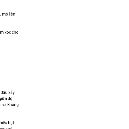
i, mô liên
iảm xóc cho
t đầu xảy
 giữa độ
ăm và không
hiếu hụt
óng mà