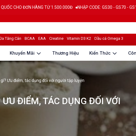
ÀNG TỪ 1.500.000Đ
NHẬP CODE: GS30 - GS70 - GS100 giảm trực tiếp 
ữa Tăng Cân
BCAA
EAA
Creatine
Vitamin D3 K2
Dầu cá Omega 3
Khuyến Mãi
Thương Hiệu
Kiến Thức
Cô
gì? Ưu điểm, tác dụng đối với người tập luyện
 ƯU ĐIỂM, TÁC DỤNG ĐỐI VỚI