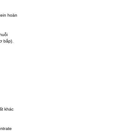
tein hoàn
chuỗi
cơ bắp).
ất khác
ntrate