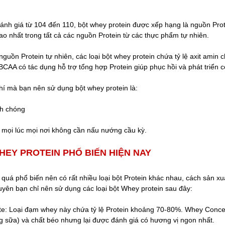
 đánh giá từ 104 đến 110, bột whey protein được xếp hạng là nguồn Pro
cao nhất trong tất cả các nguồn Protein từ các thực phẩm tự nhiên.
 nguồn Protein tự nhiên, các loại bột whey protein chứa tỷ lệ axit amin 
CAA có tác dụng hỗ trợ tổng hợp Protein giúp phục hồi và phát triển 
hí mà bạn nên sử dụng bột whey protein là:
h chóng
g mọi lúc mọi nơi không cần nấu nướng cầu kỳ.
HEY PROTEIN PHỔ BIẾN HIỆN NAY
 quá phổ biến nên có rất nhiều loại bột Protein khác nhau, cách sản xu
ên bạn chỉ nên sử dụng các loại bột Whey protein sau đây:
te: Loại đạm whey này chứa tỷ lệ Protein khoảng 70-80%. Whey Conce
g sữa) và chất béo nhưng lại được đánh giá có hương vị ngon nhất.