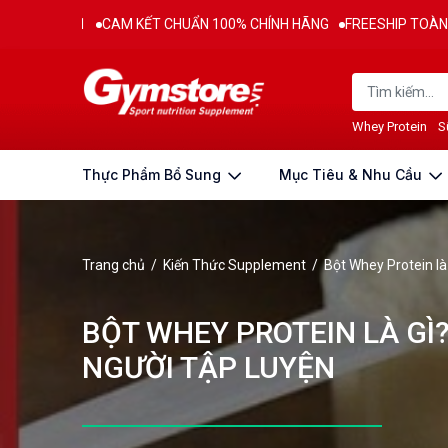
AM KẾT CHUẨN 100% CHÍNH HÃNG
FREESHIP TOÀN QUỐC CHO ĐƠN H
Whey Protein
S
Thực Phẩm Bổ Sung
Mục Tiêu & Nhu Cầu
Trang chủ
/
Kiến Thức Supplement
/
Bột Whey Protein là 
BỘT WHEY PROTEIN LÀ GÌ?
NGƯỜI TẬP LUYỆN