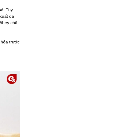
bé. Tuy
 xuất đá
 Whey chất
 hóa trước