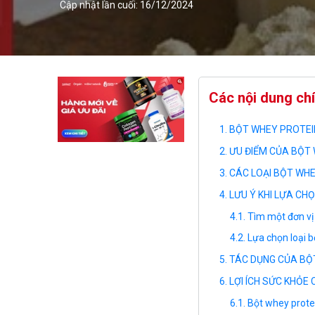
Cập nhật lần cuối: 16/12/2024
Các nội dung ch
BỘT WHEY PROTEIN
ƯU ĐIỂM CỦA BỘT 
CÁC LOẠI BỘT WHE
LƯU Ý KHI LỰA CH
Tìm một đơn vị
Lựa chọn loại b
TÁC DỤNG CỦA BỘT
LỢI ÍCH SỨC KHỎE
Bột whey prote