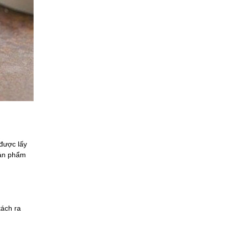
được lấy
sản phẩm
tách ra