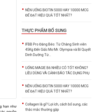
NÊN UỐNG BIOTIN 5000 HAY 10000 MCG
ĐỂ ĐẠT HIỆU QUẢ TỐT NHẤT?
THỰC PHẨM BỔ SUNG
IFBB Pro Đăng Béo: Từ Chàng Sinh viên
45Kg Đến Giấc Mơ Mr. Olympia và Bí Quyết
Dinh Dưỡng Từ...
UỐNG MAGIE B6 NHIỀU CÓ TỐT KHÔNG?
LIỀU DÙNG VÀ CẢNH BÁO TÁC DỤNG PHỤ
NÊN UỐNG BIOTIN 5000 HAY 10000 MCG
ĐỂ ĐẠT HIỆU QUẢ TỐT NHẤT?
Collagen là gì? Lợi ích, cách bổ sung, các
ng hạn như
thắc mắc thường gặp
 các nguồn