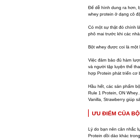
Để dễ hình dung ra hơn, b
whey protein ở dạng cô đặ
Có một sự thật đó chính l
phô mai trước khi các nhà
Bột whey được coi là một l
Việc đảm bảo đủ hàm lượng
và người tập luyện thể tha
hợp Protein phát triển cơ
Hầu hết, các sản phẩm bột
Rule 1 Protein, ON Whey.
Vanilla, Strawberry giúp
ƯU ĐIỂM CỦA BỘ
Lý do bạn nên cân nhắc l
Protein dồi dào khác tron