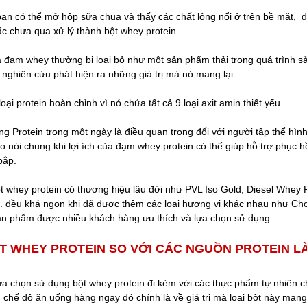
ạn có thể mở hộp sữa chua và thấy các chất lỏng nổi ở trên bề mặt, 
c chưa qua xử lý thành bột whey protein.
à đạm whey thường bị loại bỏ như một sản phẩm thải trong quá trình s
 nghiên cứu phát hiện ra những giá trị mà nó mang lại.
oại protein hoàn chỉnh vì nó chứa tất cả 9 loại axit amin thiết yếu.
 Protein trong một ngày là điều quan trọng đối với người tập thể hình
o nói chung khi lợi ích của đạm whey protein có thể giúp hỗ trợ phục hồ
 bắp.
 whey protein có thương hiệu lâu đời như PVL Iso Gold, Diesel Whey P
.. đều khá ngon khi đã được thêm các loại hương vị khác nhau như Cho
 sản phẩm được nhiều khách hàng ưu thích và lựa chọn sử dụng.
T WHEY PROTEIN SO VỚI CÁC NGUỒN PROTEIN LÀ
ựa chọn sử dụng bột whey protein đi kèm với các thực phẩm tự nhiên 
g chế độ ăn uống hàng ngay đó chính là về giá trị mà loại bột này mang