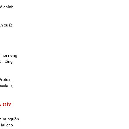
đó chính
ản xuất
 nói riêng
i, tổng
rotein,
colate,
 GÌ?
chứa nguồn
 lại cho