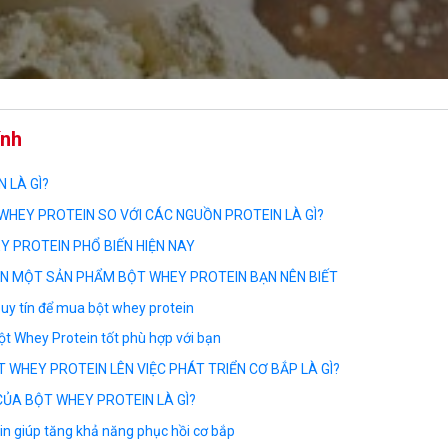
ính
 LÀ GÌ?
WHEY PROTEIN SO VỚI CÁC NGUỒN PROTEIN LÀ GÌ?
Y PROTEIN PHỔ BIẾN HIỆN NAY
ỌN MỘT SẢN PHẨM BỘT WHEY PROTEIN BẠN NÊN BIẾT
 uy tín để mua bột whey protein
ột Whey Protein tốt phù hợp với bạn
 WHEY PROTEIN LÊN VIỆC PHÁT TRIỂN CƠ BẮP LÀ GÌ?
 CỦA BỘT WHEY PROTEIN LÀ GÌ?
in giúp tăng khả năng phục hồi cơ bắp