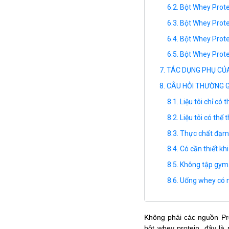
Bột Whey Protei
Bột Whey Prote
Bột Whey Prote
Bột Whey Protei
TÁC DỤNG PHỤ CỦ
CÂU HỎI THƯỜNG G
Liệu tôi chỉ có
Liệu tôi có thể
Thực chất đạm 
Có cần thiết k
Không tập gym 
Uống whey có 
Không phải các nguồn Pr
bột whey protein, đây là