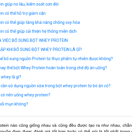
n giúp no lâu, kiểm soát cơn đói
in có thể hỗ trợ giảm cân
in có thể giúp tăng khả năng chống oxy hóa
n có thể giúp cải thiện hệ thống miễn dịch
A VIỆC BỔ SUNG BỘT WHEY PROTEIN
ẶP KHI BỔ SUNG BỘT WHEY PROTEIN LÀ GÌ?
 thể bổ sung nguồn Protein từ thực phẩm tự nhiên được không?
 thay thế bột Whey Protein hoàn toàn trong chế độ ăn uống?
whey là gì?
hi cần sử dụng nguồn sữa trong bột whey protein từ bò ăn cỏ?
có nên uống whey protein?
nổi mụn không?
otein nào cũng giống nhau và cũng đều được tạo ra như nhau, chẳ
 nguồn đạm được đánh giá tốt hơn hoặc có thể nói là tốt nhất trong