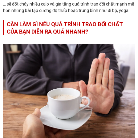
… sẽ đốt cháy nhiều calo và gia tăng quá trình trao đổi chất mạnh mẽ
hơn những bài tập cường độ thấp hoặc trung bình như đi bộ, yoga.
CẦN LÀM GÌ NẾU QUÁ TRÌNH TRAO ĐỔI CHẤT
CỦA BẠN DIỄN RA QUÁ NHANH?