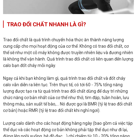
TRAO ĐỔI CHẤT NHANH LÀ GÌ?
Trao đổi chất là quá trình chuyển hóa thức ăn thành năng lượng
cung cấp cho mọi hoạt động của cơ thể. Không có trao đổi chất, cơ
thể sẽ như một cỗ máy không được truyền nhiên liệu và đương nhiên
là không thể vận hành. Quá trình trao đổi chất có liên quan đến lượng
calo bạn đốt cháy mỗi ngày.
Ngay cả khi bạn không làm gì, quá trình trao đổi chất và đốt cháy
calo vẫn diễn ra liên tục. Trên thực tế, có tới 60 - 75% tổng năng
lượng được tạo ra từ quá trình trao đổi chất dùng để duy trì những
chức năng cơ bản nhất của cơ thể như thở, tim đập, tuần hoàn, lưu
thông máu, sản xuất tế bào,… Nó được gọi là BMR (tỷ lệ trao đổi chất
cơ bản) hoặc RMR (tỷ lệ trao đổi chất khi nghỉ ngơi).
Lượng calo dành cho các hoạt động hàng ngày (bao gồm cả việc tập
thể dục và các hoạt động cơ bản không phải tập thể dục như đi lại,
đứng lên ngồi xuống, bê đồ đạc,…) chỉ chiếm từ 10 - 20% tổng năng