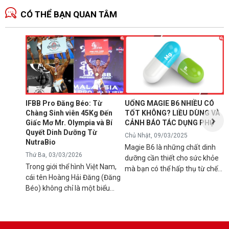
CÓ THỂ BẠN QUAN TÂM
N
1
T
C
B
d
IFBB Pro Đăng Béo: Từ
UỐNG MAGIE B6 NHIỀU CÓ
đ
Chàng Sinh viên 45Kg Đến
TỐT KHÔNG? LIỀU DÙNG VÀ
s
Giấc Mơ Mr. Olympia và Bí
CẢNH BÁO TÁC DỤNG PHỤ
g
Quyết Dinh Dưỡng Từ
Chủ Nhật, 09/03/2025
B
NutraBio
Magie B6 là những chất dinh
k
Thứ Ba, 03/03/2026
dưỡng cần thiết cho sức khỏe
k
Trong giới thể hình Việt Nam,
mà bạn có thể hấp thụ từ chế
5
cái tên Hoàng Hải Đăng (Đăng
độ ăn uống hàng ngày hoặc
h
Béo) không chỉ là một biểu
qua việc sử dụng các loại thực
n
tượng về cơ bắp mà còn là
phẩm bổ sung để tránh các rối
l
minh chứng cho ý chí vươn lên
loạn sức khỏe có thể xảy ra
q
không ngừng. Từ một chàng
nếu cơ thể bị thiếu hụt chúng.
C