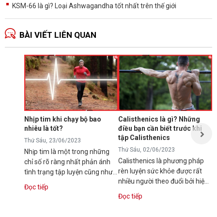
KSM-66 là gì? Loại Ashwagandha tốt nhất trên thế giới
BÀI VIẾT LIÊN QUAN
K
c
K
T
K
t
Nhịp tim khi chạy bộ bao
Calisthenics là gì? Những
n
nhiêu là tốt?
điều bạn cần biết trước khi
h
tập Calisthenics
Đ
Thứ Sáu, 23/06/2023
c
Thứ Sáu, 02/06/2023
Nhịp tim là một trong những
Calisthenics là phương pháp
chỉ số rõ ràng nhất phản ánh
rèn luyện sức khỏe được rất
tình trạng tập luyện cũng như
nhiều người theo đuổi bởi hiệu
khả năng duy trì hoạt động thể
Đọc tiếp
quả cao, tiết kiệm chi phí mà lại
chất...
Đọc tiếp
có thể tự...