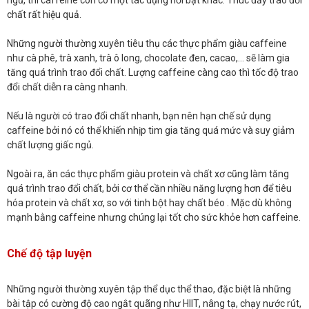
ngủ, thì caffeine còn có một tác dụng nổi bật khác: Thúc đẩy trao đổi
chất rất hiệu quả.
Những người thường xuyên tiêu thụ các thực phẩm giàu caffeine
như cà phê, trà xanh, trà ô long, chocolate đen, cacao,… sẽ làm gia
tăng quá trình trao đổi chất. Lượng caffeine càng cao thì tốc độ trao
đổi chất diễn ra càng nhanh.
Nếu là người có trao đổi chất nhanh, bạn nên hạn chế sử dụng
caffeine bởi nó có thể khiến nhịp tim gia tăng quá mức và suy giảm
chất lượng giấc ngủ.
Ngoài ra, ăn các thực phẩm giàu protein và chất xơ cũng làm tăng
quá trình trao đổi chất, bởi cơ thể cần nhiều năng lượng hơn để tiêu
hóa protein và chất xơ, so với tinh bột hay chất béo . Mặc dù không
mạnh bằng caffeine nhưng chúng lại tốt cho sức khỏe hơn caffeine.
Chế độ tập luyện
Những người thường xuyên tập thể dục thể thao, đặc biệt là những
bài tập có cường độ cao ngắt quãng như HIIT, nâng tạ, chạy nước rút,