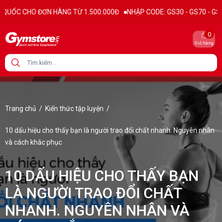
 HÀNG TỪ 1.500.000Đ
NHẬP CODE: GS30 - GS70 - GS100 giảm trực tiế
0
Giỏ hàng
Trang chủ
/
Kiến thức tập luyện
/
10 dấu hiệu cho thấy bạn là người trao đổi chất nhanh. Nguyên nhân
và cách khắc phục
10 DẤU HIỆU CHO THẤY BẠN
LÀ NGƯỜI TRAO ĐỔI CHẤT
NHANH. NGUYÊN NHÂN VÀ