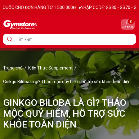
ĐƠN HÀNG TỪ 1.500.000Đ
NHẬP CODE: GS30 - GS70 - GS100 giảm trực 
0
Giỏ hàng
Trang chủ
/
Kiến Thức Supplement
/
Ginkgo Biloba là gì? Thảo mộc quý hiếm, hỗ trợ sức khỏe toàn diện
GINKGO BILOBA LÀ GÌ? THẢO
MỘC QUÝ HIẾM, HỖ TRỢ SỨC
KHỎE TOÀN DIỆN