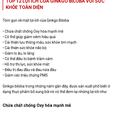
TOP 12 LỢI ÍCH CỦA GINKGO BILOBA VỚI SỨC
KHỎE TOÀN DIỆN
Tóm gọn về mặt lợi ích của Ginkgo Biloba:
•
Chứa chất chống Oxy hóa mạnh mẽ
•
Có thể giúp giảm viêm hiệu quả
•
Cải thiện lưu thông máu, sức khỏe tim mạch
•
Cải thiện sức khỏe não bộ
•
Giảm lo âu, lo lắng
•
Có thể điều trị bệnh trầm cảm
•
Hỗ trợ thị lực, sức khỏe mắt
•
Điều trị đau đầu và đau nửa đầu
•
Giảm các triệu chứng PMS
Ginkgo biloba trong những năm gần đây, được sản xuất phổ biến ở
dạng thực phẩm bổ sung bởi nó có thể đem lại những lợi ích như:
Chứa chất chống Oxy hóa mạnh mẽ