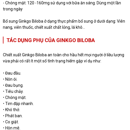
- Chóng mặt: 120 -160mg sử dụng với bữa ăn sáng. Dùng một lần
trong ngày
Bổ sung Ginkgo Biloba ở dạng thực phẩm bổ sung ở dưới dạng: Viên
nang, viên thuốc, chiết xuất chất lỏng, lá khô...
TÁC DỤNG PHỤ CỦA GINKGO BILOBA
Chiết xuất Ginkgo Biloba an toàn cho hầu hết mọi người ở liều lượng
vừa phải có rất ít một số tình trạng hiếm gặp ví dụ như:
•
Đau đầu.
•
Nôn ói.
•
Đau bụng.
•
Tiêu chảy.
•
Chóng mặt.
•
Tim đập nhanh.
•
Khó thở.
•
Phát ban.
•
Co giật.
•
Hôn mê.