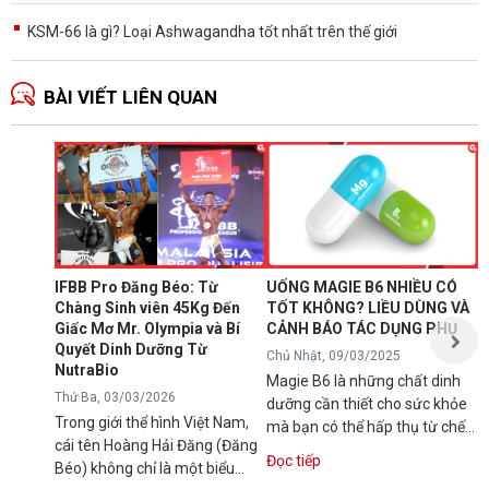
KSM-66 là gì? Loại Ashwagandha tốt nhất trên thế giới
BÀI VIẾT LIÊN QUAN
N
1
T
C
B
d
IFBB Pro Đăng Béo: Từ
UỐNG MAGIE B6 NHIỀU CÓ
đ
Chàng Sinh viên 45Kg Đến
TỐT KHÔNG? LIỀU DÙNG VÀ
s
Giấc Mơ Mr. Olympia và Bí
CẢNH BÁO TÁC DỤNG PHỤ
Đ
g
Quyết Dinh Dưỡng Từ
Chủ Nhật, 09/03/2025
NutraBio
Magie B6 là những chất dinh
Thứ Ba, 03/03/2026
dưỡng cần thiết cho sức khỏe
Trong giới thể hình Việt Nam,
mà bạn có thể hấp thụ từ chế
cái tên Hoàng Hải Đăng (Đăng
độ ăn uống hàng ngày hoặc...
Đọc tiếp
Béo) không chỉ là một biểu