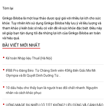
Tóm lại
Ginkgo Biloba là một loại thảo dược quý giá với nhiều lợi ích cho sức
khỏe. Tuy nhiên khi sử dụng Ginkgo Biloba hãy lưu ý về liều lượng và
tham khảo ý kiến bác sĩ nếu có vấn đề về sức khỏe đặc biệt. Điều này
sẽ giúp bạn tận dụng tối đa những lợi ích của Ginkgo Biloba an toàn
và hiệu quả.
BÀI VIẾT MỚI NHẤT
Kế toán Nhập liệu Thuế (Hà Nội)
IFBB Pro Đăng Béo: Từ Chàng Sinh viên 45Kg Đến Giấc Mơ Mr.
Olympia và Bí Quyết Dinh Dưỡng Từ...
10 dấu hiệu cho thấy bạn là người trao đổi chất nhanh. Nguyên
nhân và cách khắc phục
UỐNG MAGIE B6 NHIỀU CÓ TỐT KHÔNG? LIỀU DÙNG VÀ CẢNH BÁO