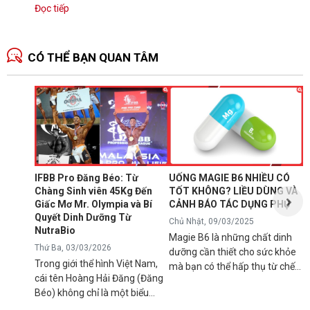
tượng về cơ bắp mà còn là
Đọc tiếp
minh...
CÓ THỂ BẠN QUAN TÂM
N
1
T
C
B
d
IFBB Pro Đăng Béo: Từ
UỐNG MAGIE B6 NHIỀU CÓ
đ
Chàng Sinh viên 45Kg Đến
TỐT KHÔNG? LIỀU DÙNG VÀ
s
Giấc Mơ Mr. Olympia và Bí
CẢNH BÁO TÁC DỤNG PHỤ
g
Quyết Dinh Dưỡng Từ
Chủ Nhật, 09/03/2025
B
NutraBio
Magie B6 là những chất dinh
k
Thứ Ba, 03/03/2026
dưỡng cần thiết cho sức khỏe
k
Trong giới thể hình Việt Nam,
mà bạn có thể hấp thụ từ chế
5
cái tên Hoàng Hải Đăng (Đăng
độ ăn uống hàng ngày hoặc
h
Béo) không chỉ là một biểu
qua việc sử dụng các loại thực
n
tượng về cơ bắp mà còn là